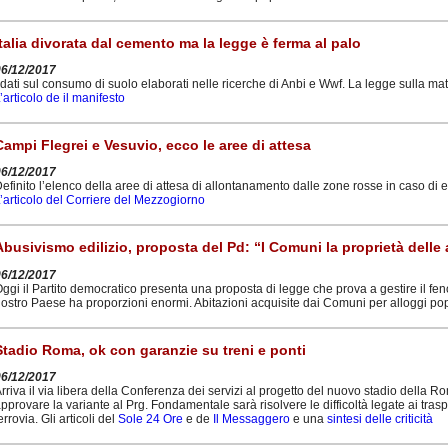
Italia divorata dal cemento ma la legge è ferma al palo
06/12/2017
 dati sul consumo di suolo elaborati nelle ricerche di Anbi e Wwf. La legge sulla mat
’articolo de il manifesto
Campi Flegrei e Vesuvio, ecco le aree di attesa
06/12/2017
efinito l’elenco della aree di attesa di allontanamento dalle zone rosse in caso di
’articolo del Corriere del Mezzogiorno
Abusivismo edilizio, proposta del Pd: “I Comuni la proprietà delle a
06/12/2017
ggi il Partito democratico presenta una proposta di legge che prova a gestire il f
ostro Paese ha proporzioni enormi. Abitazioni acquisite dai Comuni per alloggi po
Stadio Roma, ok con garanzie su treni e ponti
06/12/2017
rriva il via libera della Conferenza dei servizi al progetto del nuovo stadio della 
pprovare la variante al Prg. Fondamentale sarà risolvere le difficoltà legate ai traspo
errovia. Gli articoli del
Sole 24 Ore
e de
Il Messaggero
e una
sintesi delle criticità