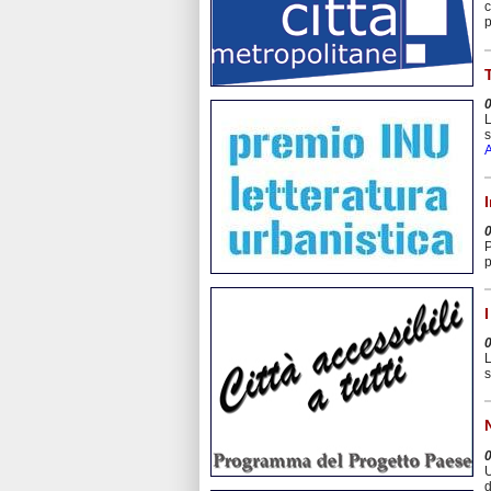
c
p
L
s
A
P
p
L
s
U
d