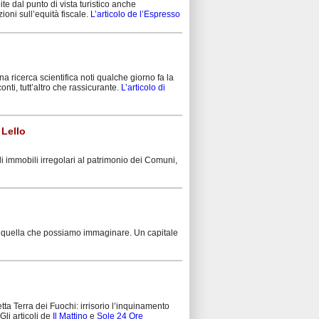
te dal punto di vista turistico anche
ioni sull’equità fiscale.
L’articolo de l’Espresso
na ricerca scientifica noti qualche giorno fa la
nti, tutt’altro che rassicurante.
L’articolo di
 Lello
 immobili irregolari al patrimonio dei Comuni,
e di quella che possiamo immaginare. Un capitale
etta Terra dei Fuochi: irrisorio l’inquinamento
Gli articoli de
Il Mattino
e
Sole 24 Ore