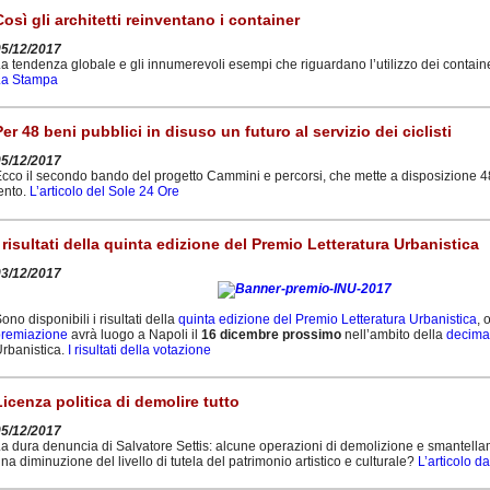
Così gli architetti reinventano i container
05/12/2017
a tendenza globale e gli innumerevoli esempi che riguardano l’utilizzo dei container i
La Stampa
Per 48 beni pubblici in disuso un futuro al servizio dei ciclisti
05/12/2017
cco il secondo bando del progetto Cammini e percorsi, che mette a disposizione 48 st
ento.
L’articolo del Sole 24 Ore
I risultati della quinta edizione del Premio Letteratura Urbanistica
03/12/2017
ono disponibili i risultati della
quinta edizione del Premio Letteratura Urbanistica
, 
premiazione
avrà luogo a Napoli il
16 dicembre prossimo
nell’ambito della
decima 
rbanistica.
I risultati della votazione
Licenza politica di demolire tutto
05/12/2017
a dura denuncia di Salvatore Settis: alcune operazioni di demolizione e smantellam
na diminuzione del livello di tutela del patrimonio artistico e culturale?
L’articolo da