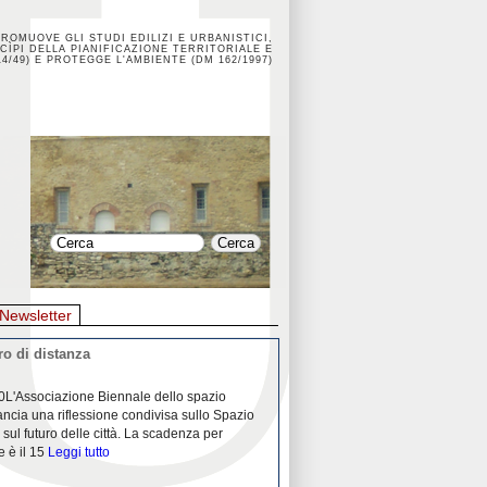
PROMUOVE GLI STUDI EDILIZI E URBANISTICI,
CÌPI DELLA PIANIFICAZIONE TERRITORIALE E
4/49) E PROTEGGE L'AMBIENTE (DM 162/1997)
Newsletter
o di distanza
La crisi dei porti durante la
0L'Associazione Biennale dello spazio
26/04/2020Nei mesi passati abbiam
ancia una riflessione condivisa sullo Spazio
Community "Porti città territori", 
 sul futuro delle città. La scadenza per
collaborazione con Assoporti e A
e è il 15
Leggi tutto
pandemia ci ha
Leggi tutto