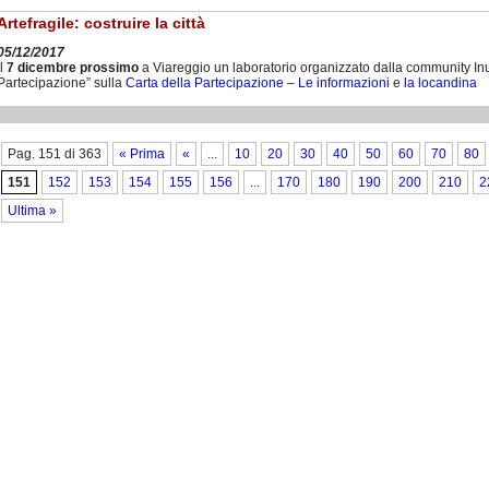
Artefragile: costruire la città
05/12/2017
Il
7 dicembre prossimo
a Viareggio un laboratorio organizzato dalla community Inu “
Partecipazione” sulla
Carta della Partecipazione
–
Le informazioni
e
la locandina
Pag. 151 di 363
« Prima
«
...
10
20
30
40
50
60
70
80
151
152
153
154
155
156
...
170
180
190
200
210
2
Ultima »