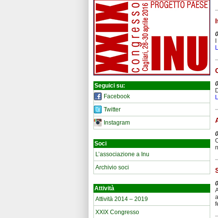
I
L
Seguici su:
D
Facebook
L
Twitter
Instagram
O
Soci
n
L’associazione a Inu
Archivio soci
Attività
A
a
Attività 2014 – 2019
f
XXIX Congresso