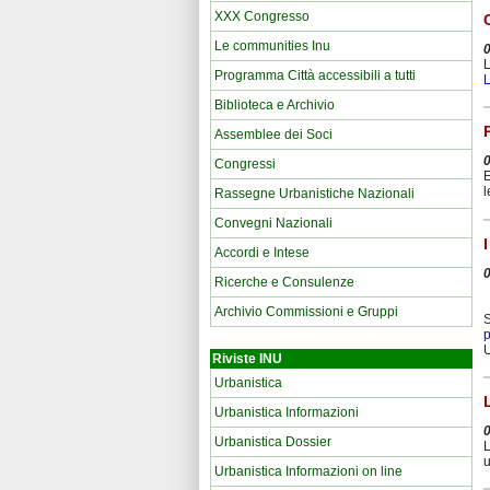
XXX Congresso
Le communities Inu
L
Programma Città accessibili a tutti
Biblioteca e Archivio
Assemblee dei Soci
Congressi
E
l
Rassegne Urbanistiche Nazionali
Convegni Nazionali
Accordi e Intese
Ricerche e Consulenze
Archivio Commissioni e Gruppi
S
U
Riviste INU
Urbanistica
Urbanistica Informazioni
Urbanistica Dossier
L
u
Urbanistica Informazioni on line