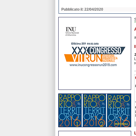
2020
Pubblicato il: 22/04/2020
a
L
r