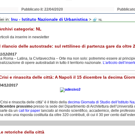
Pubblicato il: 22/04/2020
Pubblicato
Sei in:
Inu - Istituto Nazionale di Urbanistica
>
NL
Archivi categoria:
NL
rticoli da inserire in newsletter
Il rilancio delle autostrade: sul rettilineo di partenza gare da oltre 2
11/12/2017
a Roma – Latina, la Civitavecchia – Orte ma non solo: potremmo essere al principi
ealizzazione di opere autostradali in tutto il territorio nazionale.
L’articolo dell’inser
Crisi e rinascita delle città: A Napoli il 15 dicembre la decima Gior
04/12/2017
“Crisi e rinascita delle città” è il titolo della
decima Giornata di Studio dell’Istituto Na
dicembre prossimo
presso la sede del Dipartimento di Architettura dell’Università 
parte da un
call for paper
lanciato al mondo scientifico, accademico, delle professio
ha visto una risposta costituita da oltre 320 contributi, di cui il 30 per cento dall’este
Le retoriche della città