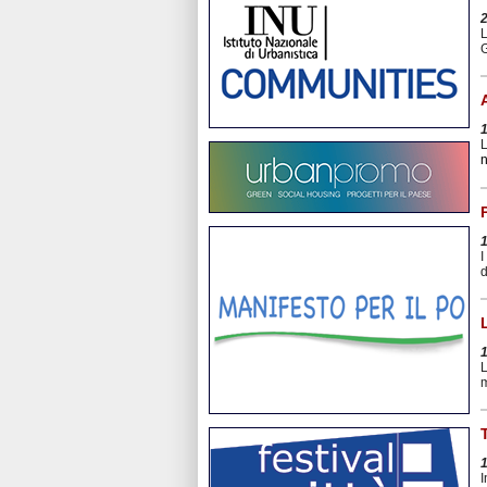
L
G
L
n
I
d
L
m
I