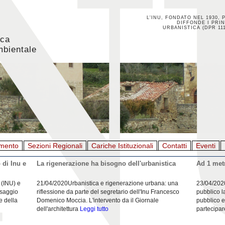
L'INU, FONDATO NEL 1930, 
DIFFONDE I PRIN
URBANISTICA (DPR 111
ica
mbientale
mento
Sezioni Regionali
Cariche Istituzionali
Contatti
Eventi
 di Inu e
La rigenerazione ha bisogno dell'urbanistica
Ad 1 metr
 (INU) e
21/04/2020Urbanistica e rigenerazione urbana: una
23/04/202
esaggio
riflessione da parte del segretario dell'Inu Francesco
pubblico l
e della
Domenico Moccia. L'intervento da il Giornale
pubblico e
dell'architettura
Leggi tutto
partecipar