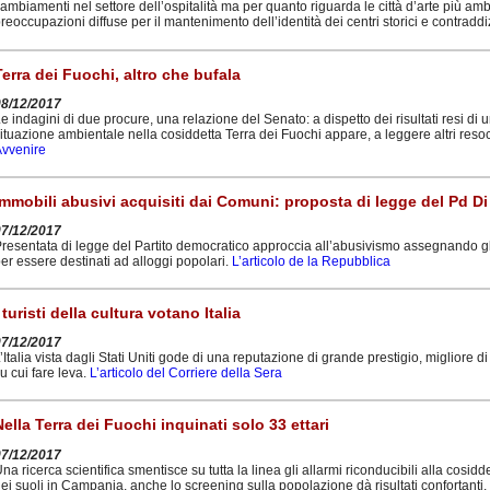
ambiamenti nel settore dell’ospitalità ma per quanto riguarda le città d’arte più ambi
reoccupazioni diffuse per il mantenimento dell’identità dei centri storici e contraddiz
Terra dei Fuochi, altro che bufala
08/12/2017
e indagini di due procure, una relazione del Senato: a dispetto dei risultati resi di u
ituazione ambientale nella cosiddetta Terra dei Fuochi appare, a leggere altri resoco
vvenire
Immobili abusivi acquisiti dai Comuni: proposta di legge del Pd Di
07/12/2017
resentata di legge del Partito democratico approccia all’abusivismo assegnando gli
er essere destinati ad alloggi popolari.
L’articolo de la Repubblica
I turisti della cultura votano Italia
07/12/2017
’Italia vista dagli Stati Uniti gode di una reputazione di grande prestigio, miglior
u cui fare leva.
L’articolo del Corriere della Sera
Nella Terra dei Fuochi inquinati solo 33 ettari
07/12/2017
na ricerca scientifica smentisce su tutta la linea gli allarmi riconducibili alla cosidd
ei suoli in Campania, anche lo screening sulla popolazione dà risultati confortanti. 