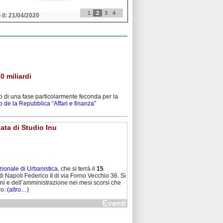
1
2
3
4
 il: 21/04/2020
Pubblicato il: 21/04/2020
0 miliardi
o di una fase particolarmente feconda per la
to de la Repubblica “Affari e finanza”
nata di Studio Inu
zionale di Urbanistica
, che si terrà il
15
di Napoli Federico II di via Forno Vecchio 36. Si
ni e dell’amministrazione nei mesi scorsi che
ro.
(altro…)