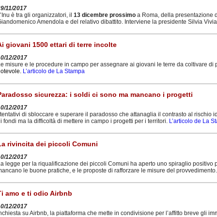
29/11/2017
’Inu è tra gli organizzatori, il
13 dicembre prossimo
a Roma, della presentazione del 
iandomenico Amendola e del relativo dibattito. Interviene la presidente Silvia Vivia
Ai giovani 1500 ettari di terre incolte
10/12/2017
e misure e le procedure in campo per assegnare ai giovani le terre da coltivare di 
otevole.
L’articolo de La Stampa
Paradosso sicurezza: i soldi ci sono ma mancano i progetti
10/12/2017
 tentativi di sbloccare e superare il paradosso che attanaglia il contrasto al rischio 
i fondi ma la difficoltà di mettere in campo i progetti per i territori.
L’articolo de La 
La rivincita dei piccoli Comuni
10/12/2017
a legge per la riqualificazione dei piccoli Comuni ha aperto uno spiraglio positivo 
ancano le buone pratiche, e le proposte di rafforzare le misure del provvedimento
Ti amo e ti odio Airbnb
10/12/2017
nchiesta su Airbnb, la piattaforma che mette in condivisione per l’affitto breve gli im