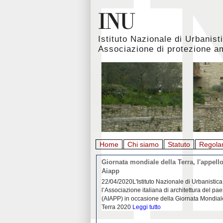
Istituto Nazionale di Urbanist
Associazione di protezione a
Home
Chi siamo
Statuto
Regola
rbanistica italiana al
Giornata mondiale della Terra, l'appello
emergenza. L’INU apre una
Aiapp
tiva: ecco come partecipare
 diffondersi del contagio da
22/04/2020L'Istituto Nazionale di Urbanistica
pieno svolgimento, è ormai
l’Associazione italiana di architettura del pa
eguenze sociali, economiche e
(AIAPP) in occasione della Giornata Mondial
idemia
Leggi tutto
Terra 2020
Leggi tutto