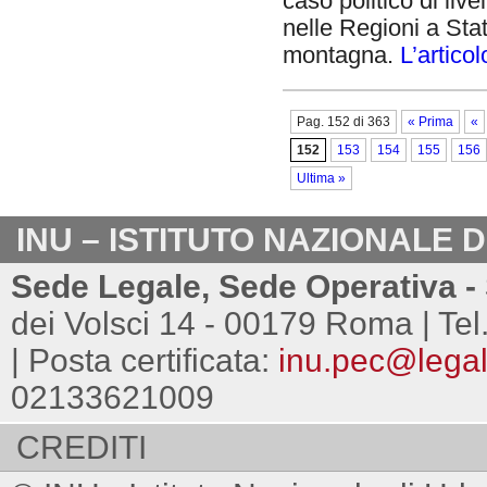
caso politico di liv
nelle Regioni a Statu
montagna.
L’artico
Pag. 152 di 363
« Prima
«
152
153
154
155
156
Ultima »
INU – ISTITUTO NAZIONALE 
Sede Legale, Sede Operativa - 
dei Volsci 14 - 00179 Roma | Tel
| Posta certificata:
inu.pec@legalm
02133621009
CREDITI