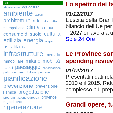
Lo spettro dei t
Tag
agricoltura
abusivismo
ambiente
01/12/2017
appalti
L’uscita della Gran 
architettura
arte
città
città
bilancio dell’Ue pe
clima
comuni
metropolitane
– 2027 si lavora a 
cultura
consumo di suolo
Sole 24 Ore
edilizia
energia
expo
fiscalità
imu
infrastrutture
Le Province son
mercato
spending revie
milano
mobilità
immobiliare
paesaggio
napoli
partecipazione
01/12/2017
patrimonio immobiliare
periferie
Presentati i dati relat
pianificazione
2010 e il 2015. Ridu
prevenzione
prevenzione
complesso più prepa
progettazione
sismica
province
programmazione europea
regioni
rifiuti
Grandi opere, t
rigenerazione