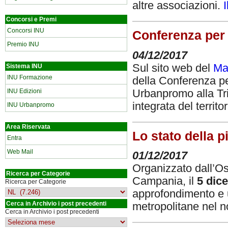
altre associazioni.
Concorsi e Premi
Concorsi INU
Conferenza per i
Premio INU
04/12/2017
Sul sito web del
Man
Sistema INU
INU Formazione
della Conferenza pe
Urbanpromo alla Tr
INU Edizioni
integrata del territ
INU Urbanpromo
Area Riservata
Lo stato della p
Entra
Web Mail
01/12/2017
Organizzato dall’Oss
Ricerca per Categorie
Campania, il
5 dic
Ricerca per Categorie
approfondimento e u
Cerca in Archivio i post precedenti
metropolitane nel 
Cerca in Archivio i post precedenti