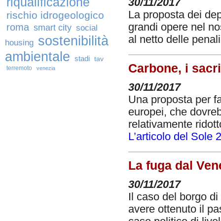
riqualificazione
30/11/2017
La proposta dei depu
rischio idrogeologico
grandi opere nel nos
roma
smart city
social
sostenibilità
al netto delle penal
housing
ambientale
stadi
tav
Carbone, i sacri
terremoto
venezia
30/11/2017
Una proposta per fa
europei, che dovreb
relativamente ridott
L’articolo del Sole 
La fuga dal Ven
30/11/2017
Il caso del borgo 
avere ottenuto il p