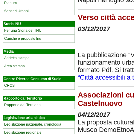
Planum
Sentieri Urbani
Verso città acce
Storia INU
03/12/2017
Per una Storia dell’INU
Cariche e proposte Inu
Media
La pubblicazione “V
Addetto stampa
funzionamento urban
Area stampa
formato Pdf. Si trat
“Città accessibili a t
Centro Ricerca Consumo di Suolo
CRCS
Associazioni cu
Rapporto dal Territorio
Castelnuovo
Rapporto dal Territorio
04/12/2017
Legislazione urbanistica
La proposta cultura
Legislazione nazionale, cronologia
Museo DemoEtnoAntr
Legislazione regionale