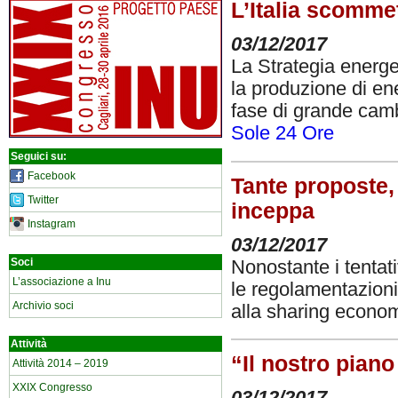
L’Italia scommet
03/12/2017
La Strategia energe
la produzione di en
fase di grande cam
Sole 24 Ore
Seguici su:
Facebook
Tante proposte,
Twitter
inceppa
Instagram
03/12/2017
Soci
Nonostante i tentat
L’associazione a Inu
le regolamentazioni l
Archivio soci
alla sharing econo
Attività
“Il nostro pian
Attività 2014 – 2019
XXIX Congresso
03/12/2017