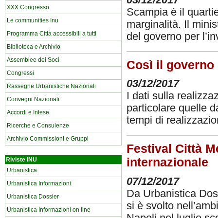
XXX Congresso
Scampia è il quarti
Le communities Inu
marginalità. Il mini
Programma Città accessibili a tutti
del governo per l’i
Biblioteca e Archivio
Assemblee dei Soci
Così il governo
Congressi
03/12/2017
Rassegne Urbanistiche Nazionali
I dati sulla realizz
Convegni Nazionali
particolare quelle d
Accordi e Intese
tempi di realizzazi
Ricerche e Consulenze
Archivio Commissioni e Gruppi
Festival Città M
internazionale
Riviste INU
Urbanistica
07/12/2017
Urbanistica Informazioni
Da Urbanistica Doss
Urbanistica Dossier
si è svolto nell’amb
Urbanistica Informazioni on line
Napoli nel luglio sc