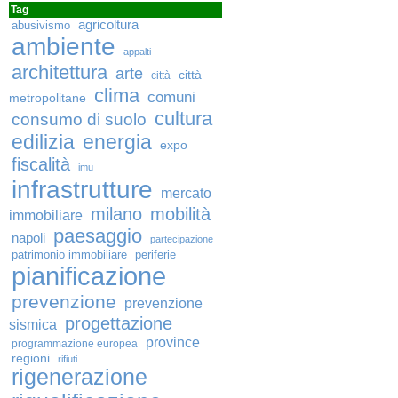
Tag
agricoltura
abusivismo
ambiente
appalti
architettura
arte
città
città
clima
comuni
metropolitane
cultura
consumo di suolo
edilizia
energia
expo
fiscalità
imu
infrastrutture
mercato
milano
mobilità
immobiliare
paesaggio
napoli
partecipazione
patrimonio immobiliare
periferie
pianificazione
prevenzione
prevenzione
progettazione
sismica
province
programmazione europea
regioni
rifiuti
rigenerazione