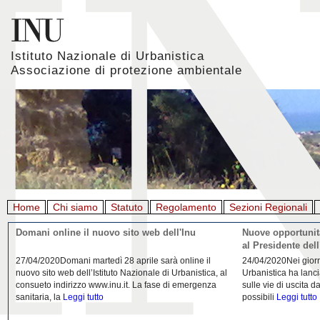
Istituto Nazionale di Urbanistica
Associazione di protezione ambientale
Home
Chi siamo
Statuto
Regolamento
Sezioni Regionali
Giornata mondiale della Terra, l'appello di Inu e
La rigenerazione 
Aiapp
22/04/2020L'Istituto Nazionale di Urbanistica (INU) e
21/04/2020Urbanist
l’Associazione italiana di architettura del paesaggio
riflessione da parte
(AIAPP) in occasione della Giornata Mondiale della
Domenico Moccia. L'
Terra 2020
Leggi tutto
dell'architettura
Legg