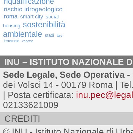
riqualificazione
rischio idrogeologico
roma
smart city
social
sostenibilità
housing
ambientale
stadi
tav
terremoto
venezia
INU – ISTITUTO NAZIONALE 
Sede Legale, Sede Operativa - 
dei Volsci 14 - 00179 Roma | Tel
| Posta certificata:
inu.pec@legalm
02133621009
CREDITI
© INU - Istituto Nazionale di Urb