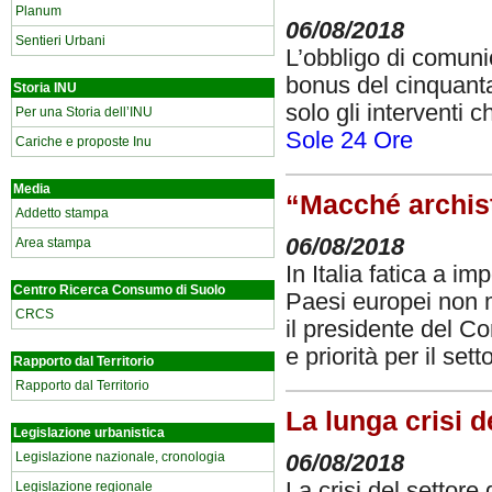
Planum
06/08/2018
Sentieri Urbani
L’obbligo di comunic
bonus del cinquanta 
Storia INU
solo gli interventi 
Per una Storia dell’INU
Sole 24 Ore
Cariche e proposte Inu
Media
“Macché archista
Addetto stampa
06/08/2018
Area stampa
In Italia fatica a im
Centro Ricerca Consumo di Suolo
Paesi europei non 
CRCS
il presidente del Co
e priorità per il sett
Rapporto dal Territorio
Rapporto dal Territorio
La lunga crisi de
Legislazione urbanistica
Legislazione nazionale, cronologia
06/08/2018
La crisi del settor
Legislazione regionale