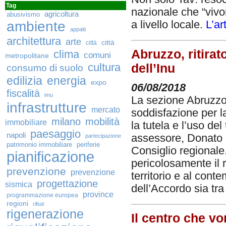
Tag
nazionale che “viv
agricoltura
abusivismo
ambiente
a livello locale.
L’ar
appalti
architettura
arte
città
città
Abruzzo, ritirat
clima
comuni
metropolitane
cultura
dell’Inu
consumo di suolo
edilizia
energia
expo
06/08/2018
fiscalità
imu
La sezione Abruzzo 
infrastrutture
mercato
soddisfazione per la
milano
mobilità
immobiliare
la tutela e l’uso del
paesaggio
napoli
assessore, Donato D
partecipazione
patrimonio immobiliare
periferie
Consiglio regionale
pianificazione
pericolosamente il r
prevenzione
prevenzione
territorio e al conte
progettazione
sismica
dell’Accordo sia tra 
province
programmazione europea
regioni
rifiuti
rigenerazione
Il centro che vo