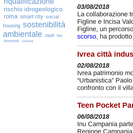
riqualificazione
03/08/2018
rischio idrogeologico
La collaborazione tr
roma
smart city
social
Figline e Incisa Val
sostenibilità
housing
Figline, un percors
ambientale
stadi
tav
scorso
, ha prodott
terremoto
venezia
Ivrea città ind
02/08/2018
Ivrea patrimonio mon
“Urbanistica” Paolo
confronto con il vil
Teen Pocket Par
06/08/2018
Inu Campania parte
Regione Campania 