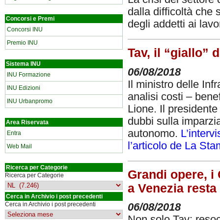
dalla difficoltà che
Concorsi e Premi
degli addetti ai lavo
Concorsi INU
Premio INU
Tav, il “giallo” 
Sistema INU
06/08/2018
INU Formazione
Il ministro delle Inf
INU Edizioni
analisi costi – bene
INU Urbanpromo
Lione. Il presiden
dubbi sulla imparzi
Area Riservata
autonomo.
L’interv
Entra
l’articolo de La St
Web Mail
Ricerca per Categorie
Grandi opere, i
Ricerca per Categorie
a Venezia resta 
Cerca in Archivio i post precedenti
Cerca in Archivio i post precedenti
06/08/2018
Non solo Tav: resoco