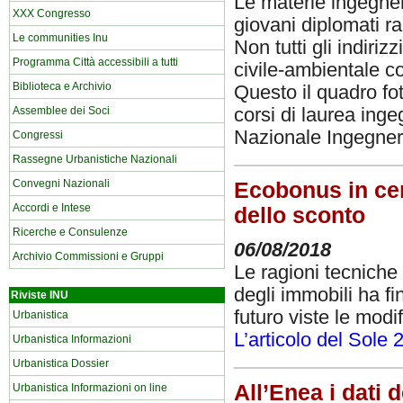
Le materie ingegner
XXX Congresso
giovani diplomati ra
Le communities Inu
Non tutti gli indiriz
Programma Città accessibili a tutti
civile-ambientale co
Biblioteca e Archivio
Questo il quadro fo
corsi di laurea inge
Assemblee dei Soci
Nazionale Ingegner
Congressi
Rassegne Urbanistiche Nazionali
Convegni Nazionali
Ecobonus in cerc
Accordi e Intese
dello sconto
Ricerche e Consulenze
06/08/2018
Archivio Commissioni e Gruppi
Le ragioni tecniche 
degli immobili ha f
Riviste INU
futuro viste le modif
Urbanistica
L’articolo del Sole 
Urbanistica Informazioni
Urbanistica Dossier
All’Enea i dati 
Urbanistica Informazioni on line