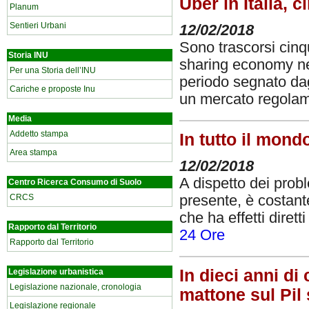
Uber in Italia, 
Planum
Sentieri Urbani
12/02/2018
Sono trascorsi cinq
Storia INU
sharing economy nel 
Per una Storia dell’INU
periodo segnato dagl
Cariche e proposte Inu
un mercato regola
Media
Addetto stampa
In tutto il mond
Area stampa
12/02/2018
A dispetto dei probl
Centro Ricerca Consumo di Suolo
CRCS
presente, è costant
che ha effetti dirett
Rapporto dal Territorio
24 Ore
Rapporto dal Territorio
In dieci anni di
Legislazione urbanistica
Legislazione nazionale, cronologia
mattone sul Pil
Legislazione regionale