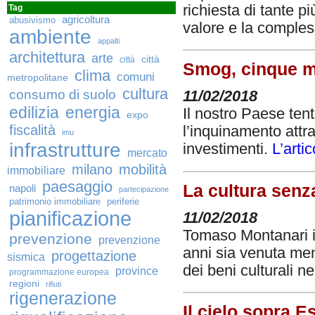
richiesta di tante p
Tag
agricoltura
abusivismo
valore e la comples
ambiente
appalti
architettura
arte
città
città
Smog, cinque mi
clima
comuni
metropolitane
cultura
consumo di suolo
11/02/2018
edilizia
energia
Il nostro Paese ten
expo
fiscalità
l’inquinamento attra
imu
infrastrutture
investimenti.
L’arti
mercato
milano
mobilità
immobiliare
paesaggio
La cultura senz
napoli
partecipazione
patrimonio immobiliare
periferie
pianificazione
11/02/2018
Tomaso Montanari in
prevenzione
prevenzione
anni sia venuta men
progettazione
sismica
dei beni culturali n
province
programmazione europea
regioni
rifiuti
rigenerazione
Il cielo sopra E