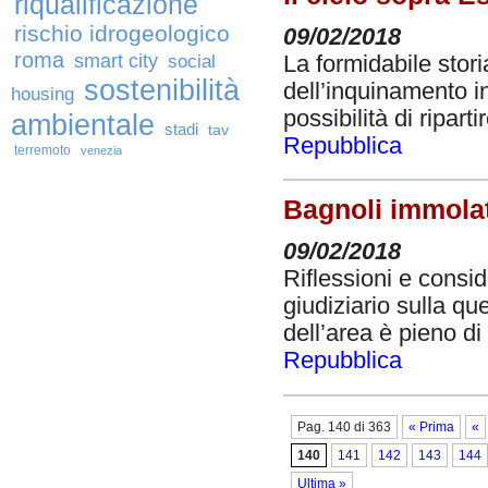
riqualificazione
rischio idrogeologico
09/02/2018
roma
smart city
social
La formidabile stori
sostenibilità
dell’inquinamento i
housing
possibilità di ripart
ambientale
stadi
tav
Repubblica
terremoto
venezia
Bagnoli immolat
09/02/2018
Riflessioni e consid
giudiziario sulla qu
dell’area è pieno di 
Repubblica
Pag. 140 di 363
« Prima
«
140
141
142
143
144
Ultima »