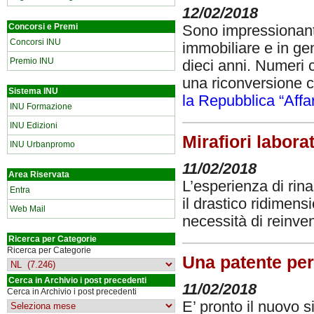
12/02/2018
Concorsi e Premi
Sono impressionanti 
Concorsi INU
immobiliare e in gen
Premio INU
dieci anni. Numeri c
una riconversione c
Sistema INU
la Repubblica “Affar
INU Formazione
INU Edizioni
Mirafiori labora
INU Urbanpromo
11/02/2018
Area Riservata
L’esperienza di rina
Entra
il drastico ridimens
Web Mail
necessità di reinve
Ricerca per Categorie
Ricerca per Categorie
Una patente per 
Cerca in Archivio i post precedenti
11/02/2018
Cerca in Archivio i post precedenti
E’ pronto il nuovo s