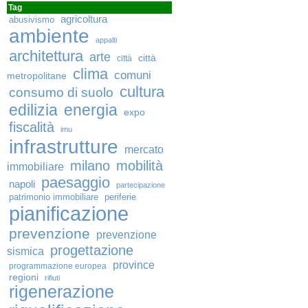
Tag
agricoltura
abusivismo
ambiente
appalti
architettura
arte
città
città
clima
comuni
metropolitane
cultura
consumo di suolo
edilizia
energia
expo
fiscalità
imu
infrastrutture
mercato
milano
mobilità
immobiliare
paesaggio
napoli
partecipazione
patrimonio immobiliare
periferie
pianificazione
prevenzione
prevenzione
progettazione
sismica
province
programmazione europea
regioni
rifiuti
rigenerazione