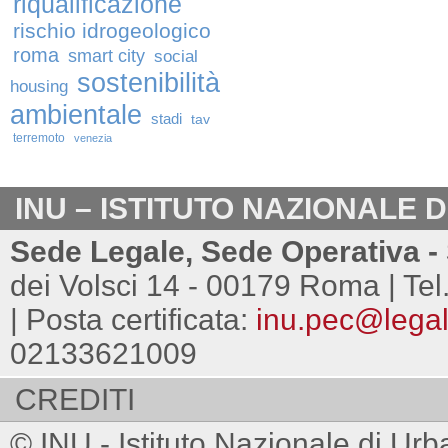
riqualificazione
rischio idrogeologico
roma
smart city
social
sostenibilità
housing
ambientale
stadi
tav
terremoto
venezia
INU – ISTITUTO NAZIONALE 
Sede Legale, Sede Operativa - 
dei Volsci 14 - 00179 Roma | Tel
| Posta certificata:
inu.pec@legalm
02133621009
CREDITI
© INU - Istituto Nazionale di Urb