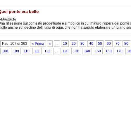
Quel ponte era bello
24/08/2018
na riflessione sul contesto progettuale e simbolico in cui maturò l’opera del ponte 
olto anche sul declino dell’Italia di oggi, che non ha saputo elaborare un piano so
Pag. 107 di 363
« Prima
«
...
10
20
30
40
50
60
70
80
108
109
110
111
112
...
120
130
140
150
160
170
1