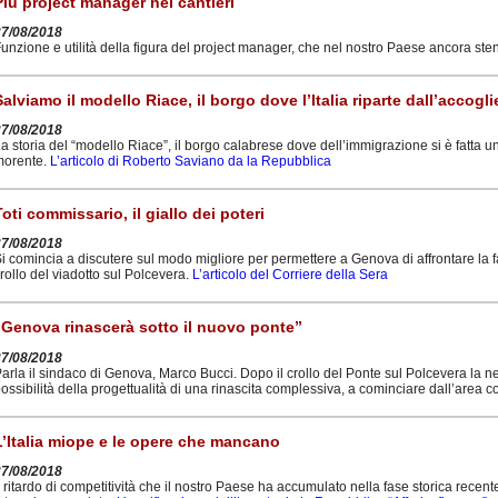
Più project manager nei cantieri
27/08/2018
unzione e utilità della figura del project manager, che nel nostro Paese ancora ste
Salviamo il modello Riace, il borgo dove l’Italia riparte dall’accogl
27/08/2018
a storia del “modello Riace”, il borgo calabrese dove dell’immigrazione si è fatta un
morente.
L’articolo di Roberto Saviano da la Repubblica
Toti commissario, il giallo dei poteri
27/08/2018
i comincia a discutere sul modo migliore per permettere a Genova di affrontare la 
rollo del viadotto sul Polcevera.
L’articolo del Corriere della Sera
“Genova rinascerà sotto il nuovo ponte”
27/08/2018
arla il sindaco di Genova, Marco Bucci. Dopo il crollo del Ponte sul Polcevera la n
ossibilità della progettualità di una rinascita complessiva, a cominciare dall’area co
L’Italia miope e le opere che mancano
27/08/2018
l ritardo di competitività che il nostro Paese ha accumulato nella fase storica recente