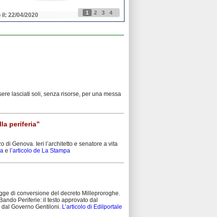
1
2
3
4
 il: 21/04/2020
Pubblicato il: 21/04/2020
ssere lasciati soli, senza risorse, per una messa
la periferia”
 di Genova. Ieri l’architetto e senatore a vita
ca
e
l’articolo de La Stampa
gge di conversione del decreto Milleproroghe.
 Bando Periferie: il testo approvato dal
 e dal Governo Gentiloni.
L’articolo di Edilportale