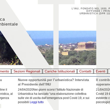
L'INU, FONDATO NEL 1930, 
DIFFONDE I PRIN
URBANISTICA (DPR 111
ica
mbientale
mento
Sezioni Regionali
Cariche Istituzionali
Contatti
Eventi
 di Inu e
La rigenerazione ha bisogno dell'urbanistica
Ad 1 metr
 (INU) e
21/04/2020Urbanistica e rigenerazione urbana: una
23/04/202
esaggio
riflessione da parte del segretario dell'Inu Francesco
pubblico l
e della
Domenico Moccia. L'intervento da il Giornale
pubblico e
dell'architettura
Leggi tutto
partecipar