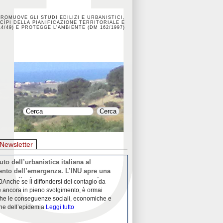
PROMUOVE GLI STUDI EDILIZI E URBANISTICI,
CÌPI DELLA PIANIFICAZIONE TERRITORIALE E
4/49) E PROTEGGE L'AMBIENTE (DM 162/1997)
Newsletter
o di distanza
La crisi dei porti durante la
0L'Associazione Biennale dello spazio
26/04/2020Nei mesi passati abbiam
ancia una riflessione condivisa sullo Spazio
Community "Porti città territori", 
 sul futuro delle città. La scadenza per
collaborazione con Assoporti e A
e è il 15
Leggi tutto
pandemia ci ha
Leggi tutto