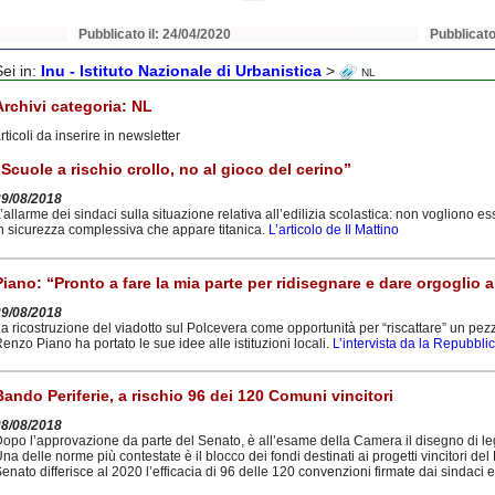
Pubblicato il: 22/04/2020
Pubblicato
Sei in:
Inu - Istituto Nazionale di Urbanistica
>
NL
Archivi categoria:
NL
rticoli da inserire in newsletter
“Scuole a rischio crollo, no al gioco del cerino”
29/08/2018
’allarme dei sindaci sulla situazione relativa all’edilizia scolastica: non vogliono e
n sicurezza complessiva che appare titanica.
L’articolo de Il Mattino
Piano: “Pronto a fare la mia parte per ridisegnare e dare orgoglio al
29/08/2018
a ricostruzione del viadotto sul Polcevera come opportunità per “riscattare” un pezzo
enzo Piano ha portato le sue idee alle istituzioni locali.
L’intervista da la Repubbli
Bando Periferie, a rischio 96 dei 120 Comuni vincitori
28/08/2018
opo l’approvazione da parte del Senato, è all’esame della Camera il disegno di le
na delle norme più contestate è il blocco dei fondi destinati ai progetti vincitori del
enato differisce al 2020 l’efficacia di 96 delle 120 convenzioni firmate dai sindaci