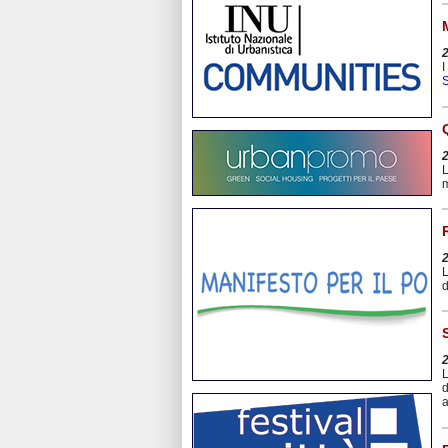
I
S
L
m
L
d
L
d
a