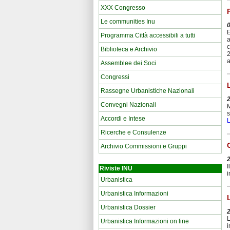
XXX Congresso
Le communities Inu
E
Programma Città accessibili a tutti
a
c
Biblioteca e Archivio
2
a
Assemblee dei Soci
Congressi
Rassegne Urbanistiche Nazionali
Convegni Nazionali
M
s
Accordi e Intese
L
Ricerche e Consulenze
Archivio Commissioni e Gruppi
I
Riviste INU
i
Urbanistica
Urbanistica Informazioni
Urbanistica Dossier
L
Urbanistica Informazioni on line
i