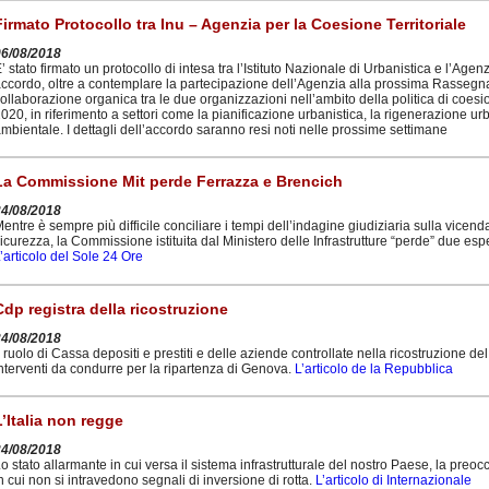
Firmato Protocollo tra Inu – Agenzia per la Coesione Territoriale
06/08/2018
’ stato firmato un protocollo di intesa tra l’Istituto Nazionale di Urbanistica e l’Age
ccordo, oltre a contemplare la partecipazione dell’Agenzia alla prossima Rassegna
ollaborazione organica tra le due organizzazioni nell’ambito della politica di co
020, in riferimento a settori come la pianificazione urbanistica, la rigenerazione urba
mbientale. I dettagli dell’accordo saranno resi noti nelle prossime settimane
La Commissione Mit perde Ferrazza e Brencich
24/08/2018
entre è sempre più difficile conciliare i tempi dell’indagine giudiziaria sulla vicend
icurezza, la Commissione istituita dal Ministero delle Infrastrutture “perde” due esp
’articolo del Sole 24 Ore
Cdp registra della ricostruzione
24/08/2018
l ruolo di Cassa depositi e prestiti e delle aziende controllate nella ricostruzione de
nterventi da condurre per la ripartenza di Genova.
L’articolo de la Repubblica
L’Italia non regge
24/08/2018
o stato allarmante in cui versa il sistema infrastrutturale del nostro Paese, la preo
n cui non si intravedono segnali di inversione di rotta.
L’articolo di Internazionale