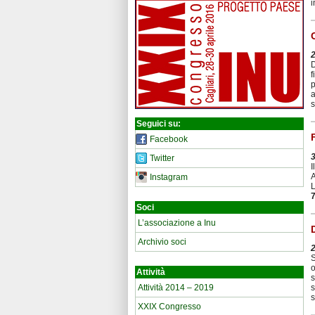
i
D
f
p
a
s
Seguici su:
Facebook
Twitter
I
A
Instagram
L
7
Soci
L’associazione a Inu
Archivio soci
S
o
Attività
s
s
Attività 2014 – 2019
s
XXIX Congresso