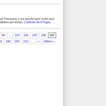
sul Polcevera, e sul perché quel crollo dice
stitutivo per tempo.
L’articolo de Il Foglio
90
...
103
104
105
106
107
80
190
200
210
...
»
Ultima »