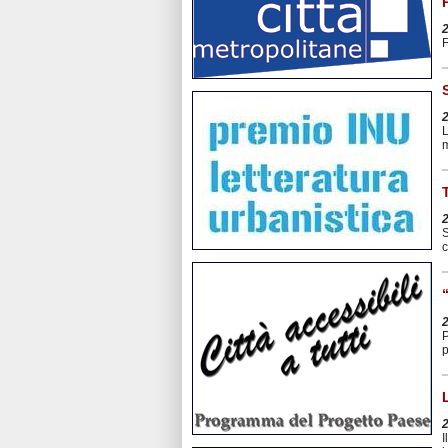
F
L
S
c
P
p
I