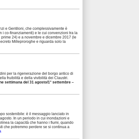
enzi e Gentiloni, che complessivamente è
con i co-finanziamenti) e le cui convenzioni tra la
le prime 24) e a novembre e dicembre 2017 (le
decreto Milleproroghe e riguarda solo la
adini per la rigenerazione del borgo antico di
la fruibilità e della vivibilità dei Claustri.
ine settimana del 31 agosto/1° settembre –
ppo sostenibile: è il messaggio lanciato in
agosto. In un periodo in cui inondazioni e
olinea la capacità che hanno i fiumi, quando
costi che potremmo perdere se si continua a
a