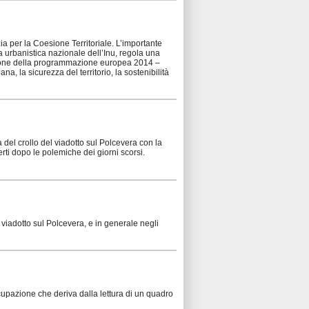
nzia per la Coesione Territoriale. L’importante
 urbanistica nazionale dell’Inu, regola una
esione della programmazione europea 2014 –
na, la sicurezza del territorio, la sostenibilità
a del crollo del viadotto sul Polcevera con la
erti dopo le polemiche dei giorni scorsi.
l viadotto sul Polcevera, e in generale negli
ccupazione che deriva dalla lettura di un quadro