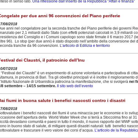
nteso in senso lato.
Una riflessione dall’inserto de la Repubblica “Affari e finanza”
Congelate per due anni 96 convenzioni del Piano periferie
27/08/2018
ue anni nel congelatore per la seconda tranche del Piano periferie dei governi R
inanziato per 2,1 miliardi dallo Stato (con effetti potenziali calcolati in 3,9 miliardi 
residenza del Consiglio e i Comuni capologo sono state firmate il 6 marzo 2017 (
ltre 96).
Lo stop (per due anni) è stato disposto nell’ambito della conversione del 
econda tranche da 96 convenzioni.
L’articolo di Edilizia e territorio
Festival dei Claustri, il patrocinio dell’Inu
30/07/2018
l “Festival dei Claustri” è un esperimento di azione volontaria e partecipativa di citt
ltamura, in provincia di Bari. Tra gli obiettivi principali vi è inoltre il miglioramento del
’Istituto Nazionale di Urbanistica patrocina la manifestazione, che si svolgerà
nei f
/8 settembre – 14/15 settembre.
Il sito web dell’evento
Dai fiumi in buona salute i benefici nascosti contro i disastri
27/08/2018
ottovalutare i benefici nascosti dei fiumi è una minaccia per le economie e lo svilu
ccasione dell’apertura della World Water Week che si terrà a Stoccolma fino al 31 
iccità devastano comunità e paesi in tutto il mondo, il nuovo rapporto del WWF sott
ono in buono stato di salute, di mitigare questi disastri naturali: tutti benefici nas
ottovalutare e trascurare il vero valore dei corsi d’acqua.
L’articolo de la Repubblic