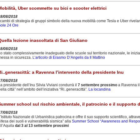
Mobilità, Uber scommette su bici e scooter elettrici
28/08/2018
 cambi di strategia di gruppi simbolo della nuova mobilità come Tesla e Uber rivela
ole 24 Ore
Quella lezione inascoltata di San Giuliano
28/08/2018
o stato complessivamente inadeguato delle scuole sul territorio nazionale, le iniziat
essa in sicurezza.
L’articolo di Erasmo D’Angelis da Il Mattino
Ri..generacittà: a Ravenna l’intervento della presidente Inu
27/08/2018
a presidente dell’Inu Silvia Viviani condurrà il
7 settembre prossimo
a Ravenna il 
ella città” nell’ambito dell’iniziativa “Ri..generacittà”.
La locandina
Summer school sul rischio ambientale, il patrocinio e il supporto d
27/08/2018
’Istituto Nazionale di Urbanistica patrocina e offre il suo supporto scientifico, attra
ifesa dei suoli e vulnerabilità sismica” alla
Summer School “Awareness and Responsi
ll’Aquila
dal 3 al 13 settembre prossimi