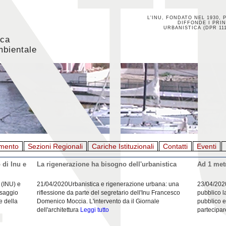
L'INU, FONDATO NEL 1930, 
DIFFONDE I PRIN
URBANISTICA (DPR 111
ica
mbientale
mento
Sezioni Regionali
Cariche Istituzionali
Contatti
Eventi
 di Inu e
La rigenerazione ha bisogno dell'urbanistica
Ad 1 metr
 (INU) e
21/04/2020Urbanistica e rigenerazione urbana: una
23/04/202
esaggio
riflessione da parte del segretario dell'Inu Francesco
pubblico l
e della
Domenico Moccia. L'intervento da il Giornale
pubblico e
dell'architettura
Leggi tutto
partecipar