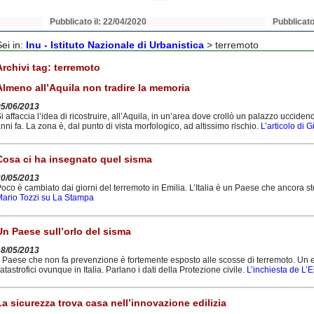
Pubblicato il: 22/04/2020
Pubblicato
Sei in:
Inu - Istituto Nazionale di Urbanistica
>
terremoto
Archivi tag:
terremoto
Almeno all’Aquila non tradire la memoria
05/06/2013
i affaccia l’idea di ricostruire, all’Aquila, in un’area dove crollò un palazzo uccide
nni fa. La zona è, dal punto di vista morfologico, ad altissimo rischio.
L’articolo di 
Cosa ci ha insegnato quel sisma
20/05/2013
oco è cambiato dai giorni del terremoto in Emilia. L’Italia è un Paese che ancora s
ario Tozzi su La Stampa
Un Paese sull’orlo del sisma
18/05/2013
l Paese che non fa prevenzione è fortemente esposto alle scosse di terremoto. Un e
atastrofici ovunque in Italia. Parlano i dati della Protezione civile.
L’inchiesta de L’
La sicurezza trova casa nell’innovazione edilizia