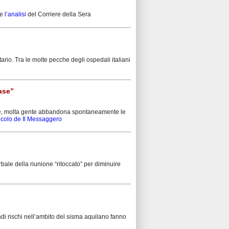
e
l’analisi
del Corriere della Sera
rio. Tra le molte pecche degli ospedali italiani
ase”
arme, molta gente abbandona spontaneamente le
ticolo de Il Messaggero
ale della riunione “ritoccato” per diminuire
i rischi nell’ambito del sisma aquilano fanno