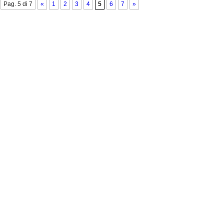
Pag. 5 di 7
«
1
2
3
4
5
6
7
»