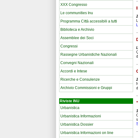
XXX Congresso
Le communities Inu
L
Programma Città accessibili a tutti
L
Biblioteca e Archivio
Assemblee dei Soci
Congressi
L
Q
Rassegne Urbanistiche Nazionali
d
Convegni Nazionali
Accordi e Intese
Ricerche e Consulenze
N
Archivio Commissioni e Gruppi
d
Riviste INU
Urbanistica
C
Urbanistica Informazioni
s
Urbanistica Dossier
Urbanistica Informazioni on line