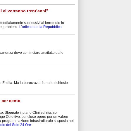
i ci vorranno trent’anni”
 immediatamente successivi al terremoto in
ei problemi.
L’articolo de la Repubblica
partenza deve cominciare anzitutto dalle
in Emilia. Ma la burocrazia frena le richieste.
i per cento
o. Stoppato il piano Clini sul rischio
egge Obiettivo: concluse opere per un valore
la programmazione infrastrutturale si sposta nel
icolo del Sole 24 Ore