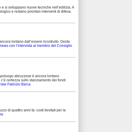
 e si sviluppano nuove tecniche nell’edilizia. A
ogico e restano prioritari interventi di difesa.
ancora lontano dall’essere ricostruito. Desta
news con l’intervista al membro del Consiglio
il capoluogo abruzzese è ancora lontano
n c’è certezza sullo stanziamento dei fondi
oriale Fabrizio Barca
 di quattro anni fa: costi lievitati per la
Ore