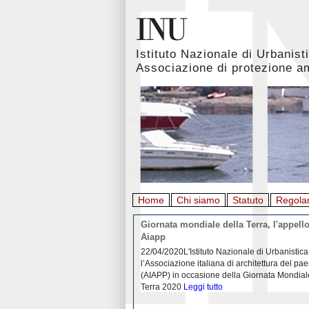
Istituto Nazionale di Urbanist
Associazione di protezione a
Home
Chi siamo
Statuto
Regola
rbanistica italiana al
Giornata mondiale della Terra, l'appello
emergenza. L’INU apre una
Aiapp
tiva: ecco come partecipare
 diffondersi del contagio da
22/04/2020L'Istituto Nazionale di Urbanistica
pieno svolgimento, è ormai
l’Associazione italiana di architettura del pa
eguenze sociali, economiche e
(AIAPP) in occasione della Giornata Mondial
idemia
Leggi tutto
Terra 2020
Leggi tutto