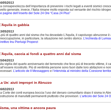
16/05/2013
a consapevolezza dell’importanza di prevenire i rischi legati a eventi sismici cresce
ivello generale, invece, l’Italia rimane molto esposta sul versante del rischio idrogeol
e pagine dell’inserto del Sole 24 Ore “Casa 24 Plus”
L’Aquila in gabbia
03/05/2013
 più di quattro anni dal sisma che ha devastato L’Aquila, il capoluogo abruzzese è 
reoccupazione, in particolare, la situazione nel centro storico.
L’inchiesta di Lumsa
irettivo Inu Pierluigi Properzi
L’Aquila, caccia ai fondi a quattro anni dal sisma
05/04/2013
lla vigilia del quarto anniversario del terremoto che fece più di trecento vittime, 
all’essere ricostruito. Più di ventimila persone sono fuori dalle loro abitazioni e no
ecessari.
L’articolo de Il Messaggero
e
l’intervista al ministro della Coesione territ
La Ue: aiuti impropri in Abruzzo
26/02/2013
a Corte dei conti europea boccia l’uso del denaro comunitario dopo il sisma in Abruzzo
ostruzione di manufatti permanenti piuttosto che provvisori.
L’articolo del Sole 24 
Sisma, una vittima e ancora paura