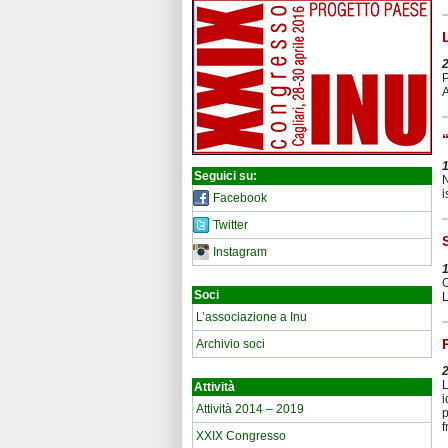
P
A
Seguici su:
N
i
Facebook
Twitter
Instagram
O
Soci
L
L’associazione a Inu
Archivio soci
L
Attività
i
Attività 2014 – 2019
p
f
XXIX Congresso