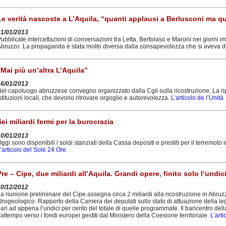
Le verità nascoste a L’Aquila, “quanti applausi a Berlusconi ma qu
21/01/2013
ubblicate intercettazioni di conversazioni tra Letta, Bertolaso e Maroni nei giorni
bruzzo. La propaganda è stata molto diversa dalla consapevolezza che si aveva d
“Mai più un’altra L’Aquila”
16/01/2013
el capoluogo abruzzese convegno organizzato dalla Cgil sulla ricostruzione. La ri
stituzioni locali, che devono ritrovare orgoglio e autorevolezza.
L’articolo de l’Unità
Sei miliardi fermi per la burocrazia
10/01/2013
ggi sono disponibili i soldi stanziati della Cassa depositi e prestiti per il terremoto 
’articolo del Sole 24 Ore
Pre – Cipe, due miliardi all’Aquila. Grandi opere, finito solo l’undic
20/12/2012
a riunione preliminare del Cipe assegna circa 2 miliardi alla ricostruzione in Abruzz
drogeologico. Rapporto della Camera dei deputati sullo stato di attuazione della l
ari ad appena l’undici per cento del totale di quelle programmate. Il baricentro del
rattempo verso i fondi europei gestiti dal Ministero della Coesione territoriale.
L’art