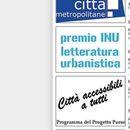
S
R
c
N
c
N
l
L
d