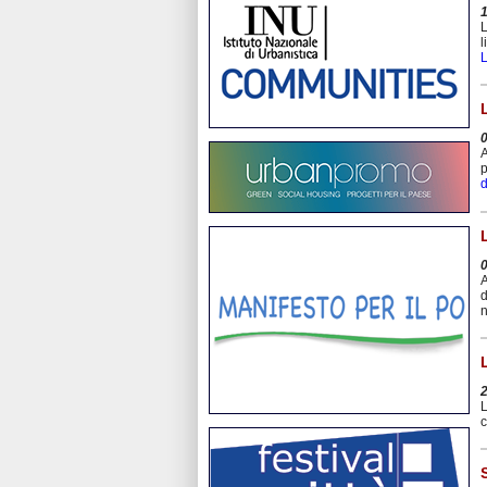
L
l
L
A
p
d
A
d
n
L
c