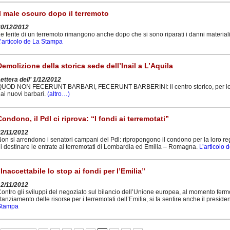
Il male oscuro dopo il terremoto
20/12/2012
e ferite di un terremoto rimangono anche dopo che si sono riparati i danni materiali
’articolo de La Stampa
Demolizione della storica sede dell’Inail a L’Aquila
ettera dell’ 1/12/2012
UOD NON FECERUNT BARBARI, FECERUNT BARBERINI: il centro storico, per le parti
ai nuovi barbari.
(altro…)
Condono, il Pdl ci riprova: “I fondi ai terremotati”
22/11/2012
on si arrendono i senatori campani del Pdl: ripropongono il condono per la loro regi
i destinare le entrate ai terremotati di Lombardia ed Emilia – Romagna.
L’articolo d
“Inaccettabile lo stop ai fondi per l’Emilia”
12/11/2012
ontro gli sviluppi del negoziato sul bilancio dell’Unione europea, al momento fer
tanziamento delle risorse per i terremotati dell’Emilia, si fa sentire anche il presi
Stampa