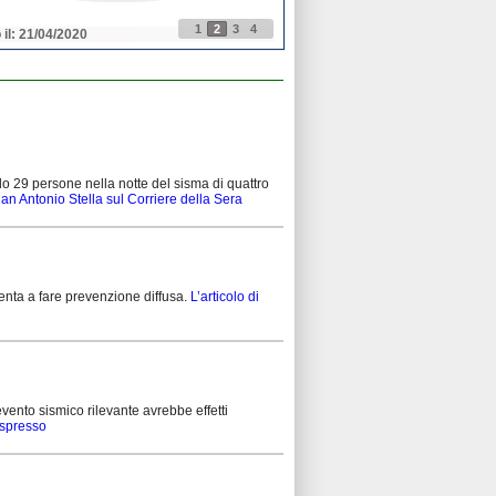
1
2
3
4
 il: 21/04/2020
Pubblicato il: 21/04/2020
ndo 29 persone nella notte del sisma di quattro
Gian Antonio Stella sul Corriere della Sera
tenta a fare prevenzione diffusa.
L’articolo di
vento sismico rilevante avrebbe effetti
Espresso