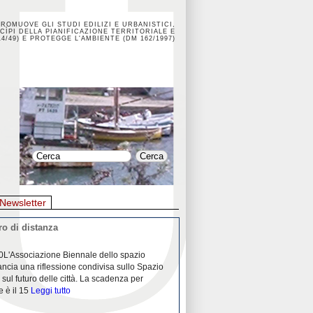
PROMUOVE GLI STUDI EDILIZI E URBANISTICI,
CÌPI DELLA PIANIFICAZIONE TERRITORIALE E
4/49) E PROTEGGE L'AMBIENTE (DM 162/1997)
Newsletter
o di distanza
La crisi dei porti durante la
0L'Associazione Biennale dello spazio
26/04/2020Nei mesi passati abbiam
ancia una riflessione condivisa sullo Spazio
Community "Porti città territori", 
 sul futuro delle città. La scadenza per
collaborazione con Assoporti e A
e è il 15
Leggi tutto
pandemia ci ha
Leggi tutto