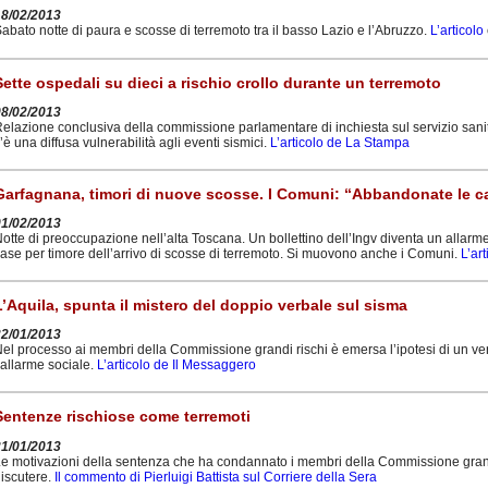
18/02/2013
abato notte di paura e scosse di terremoto tra il basso Lazio e l’Abruzzo.
L’articolo
Sette ospedali su dieci a rischio crollo durante un terremoto
08/02/2013
elazione conclusiva della commissione parlamentare di inchiesta sul servizio sanita
’è una diffusa vulnerabilità agli eventi sismici.
L’articolo de La Stampa
Garfagnana, timori di nuove scosse. I Comuni: “Abbandonate le c
01/02/2013
otte di preoccupazione nell’alta Toscana. Un bollettino dell’Ingv diventa un all
ase per timore dell’arrivo di scosse di terremoto. Si muovono anche i Comuni.
L’ar
L’Aquila, spunta il mistero del doppio verbale sul sisma
22/01/2013
el processo ai membri della Commissione grandi rischi è emersa l’ipotesi di un verb
’allarme sociale.
L’articolo de Il Messaggero
Sentenze rischiose come terremoti
21/01/2013
e motivazioni della sentenza che ha condannato i membri della Commissione grand
iscutere.
Il commento di Pierluigi Battista sul Corriere della Sera