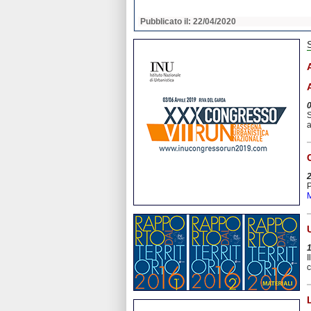
2020
Pubblicato il: 22/04/2020
S
a
P
M
I
c