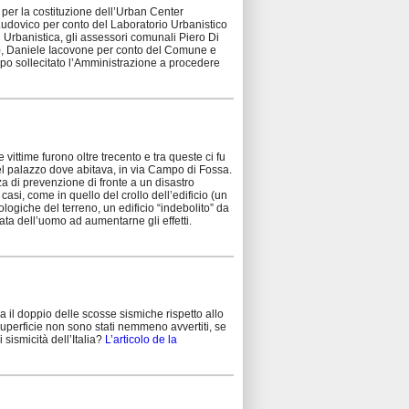
o per la costituzione dell’Urban Center
 Ludovico per conto del Laboratorio Urbanistico
 Urbanistica, gli assessori comunali Piero Di
a), Daniele Iacovone per conto del Comune e
mpo sollecitato l’Amministrazione a procedere
vittime furono oltre trecento e tra queste ci fu
el palazzo dove abitava, in via Campo di Fossa.
a di prevenzione di fronte a un disastro
 casi, come in quello del crollo dell’edificio (un
ogiche del terreno, un edificio “indebolito” da
nnata dell’uomo ad aumentarne gli effetti.
rca il doppio delle scosse sismiche rispetto allo
superficie non sono stati nemmeno avvertiti, se
sismicità dell’Italia?
L’articolo de la