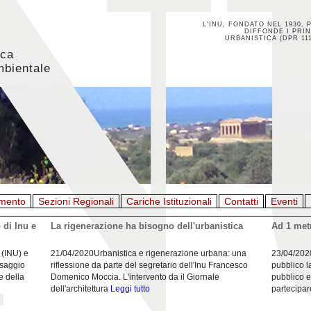
L'INU, FONDATO NEL 1930, 
DIFFONDE I PRIN
URBANISTICA (DPR 111
ica
mbientale
mento
Sezioni Regionali
Cariche Istituzionali
Contatti
Eventi
 di Inu e
La rigenerazione ha bisogno dell'urbanistica
Ad 1 metr
 (INU) e
21/04/2020Urbanistica e rigenerazione urbana: una
23/04/202
esaggio
riflessione da parte del segretario dell'Inu Francesco
pubblico l
e della
Domenico Moccia. L'intervento da il Giornale
pubblico e
dell'architettura
Leggi tutto
partecipar