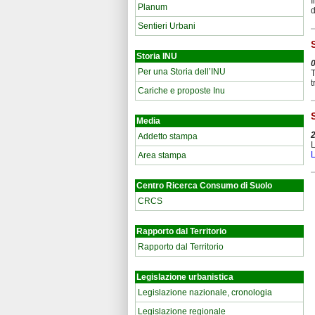
I
Planum
d
Sentieri Urbani
Storia INU
Per una Storia dell’INU
T
t
Cariche e proposte Inu
Media
Addetto stampa
L
L
Area stampa
Centro Ricerca Consumo di Suolo
CRCS
Rapporto dal Territorio
Rapporto dal Territorio
Legislazione urbanistica
Legislazione nazionale, cronologia
Legislazione regionale