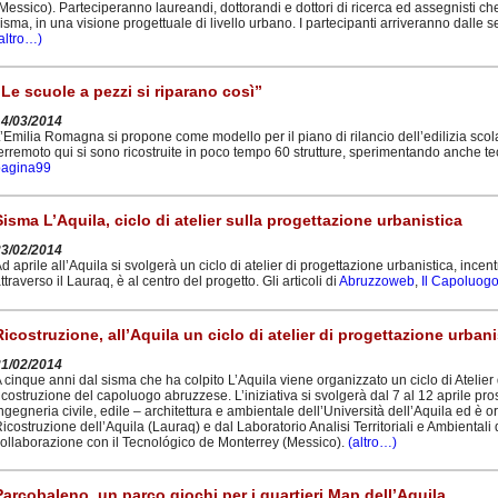
Messico). Parteciperanno laureandi, dottorandi e dottori di ricerca ed assegnisti ch
isma, in una visione progettuale di livello urbano. I partecipanti arriveranno dalle sedi
altro…)
“Le scuole a pezzi si riparano così”
14/03/2014
’Emilia Romagna si propone come modello per il piano di rilancio dell’edilizia sco
erremoto qui si sono ricostruite in poco tempo 60 strutture, sperimentando anche 
pagina99
Sisma L’Aquila, ciclo di atelier sulla progettazione urbanistica
23/02/2014
d aprile all’Aquila si svolgerà un ciclo di atelier di progettazione urbanistica, incentra
ttraverso il Lauraq, è al centro del progetto. Gli articoli di
Abruzzoweb
,
Il Capoluog
Ricostruzione, all’Aquila un ciclo di atelier di progettazione urbani
21/02/2014
 cinque anni dal sisma che ha colpito L’Aquila viene organizzato un ciclo di Atelier
icostruzione del capoluogo abruzzese. L’iniziativa si svolgerà dal 7 al 12 aprile pr
ngegneria civile, edile – architettura e ambientale dell’Università dell’Aquila ed è 
icostruzione dell’Aquila (Lauraq) e dal Laboratorio Analisi Territoriali e Ambientali
ollaborazione con il Tecnológico de Monterrey (Messico).
(altro…)
Parcobaleno, un parco giochi per i quartieri Map dell’Aquila