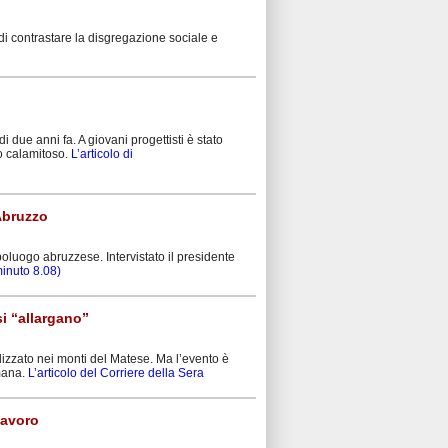
di contrastare la disgregazione sociale e
i due anni fa. A giovani progettisti è stato
to calamitoso.
L’articolo di
 Abruzzo
poluogo abruzzese. Intervistato il presidente
 minuto 8.08)
i “allargano”
lizzato nei monti del Matese. Ma l’evento è
imana.
L’articolo del Corriere della Sera
lavoro