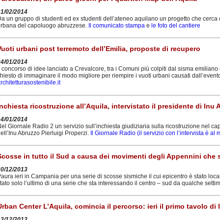
21/02/2014
a un gruppo di studenti ed ex studenti dell’ateneo aquilano un progetto che cerca 
rbana del capoluogo abruzzese.
Il comunicato stampa
e
le foto del cantiere
Vuoti urbani post terremoto dell’Emilia, proposte di recupero
24/01/2014
l concorso di idee lanciato a Crevalcore, tra i Comuni più colpiti dal sisma emiliano d
hiesto di immaginare il modo migliore per riempire i vuoti urbani causati dall’even
rchitetturasostenibile.it
Inchiesta ricostruzione all’Aquila, intervistato il presidente di Inu
14/01/2014
el Giornale Radio 2 un servizio sull’inchiesta giudiziaria sulla ricostruzione nel ca
ell’Inu Abruzzo Pierluigi Properzi.
Il Giornale Radio (il servizio con l’intervista è al
Scosse in tutto il Sud a causa dei movimenti degli Appennini che s
30/12/2013
aura ieri in Campania per una serie di scosse sismiche il cui epicentro è stato loca
tato solo l’ultimo di una serie che sta interessando il centro – sud da qualche sett
Urban Center L’Aquila, comincia il percorso: ieri il primo tavolo di 
13/12/2013