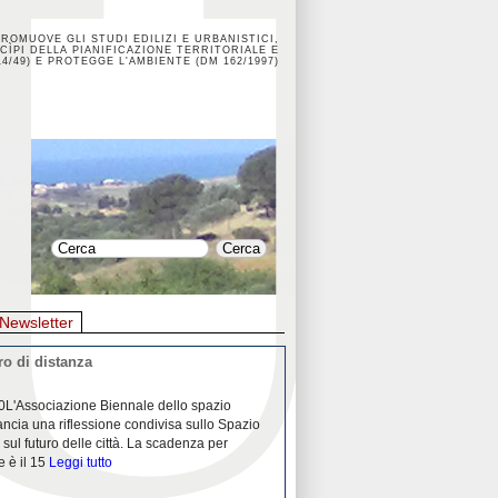
PROMUOVE GLI STUDI EDILIZI E URBANISTICI,
CÌPI DELLA PIANIFICAZIONE TERRITORIALE E
4/49) E PROTEGGE L'AMBIENTE (DM 162/1997)
Newsletter
o di distanza
La crisi dei porti durante la
0L'Associazione Biennale dello spazio
26/04/2020Nei mesi passati abbiam
ancia una riflessione condivisa sullo Spazio
Community "Porti città territori", 
 sul futuro delle città. La scadenza per
collaborazione con Assoporti e A
e è il 15
Leggi tutto
pandemia ci ha
Leggi tutto