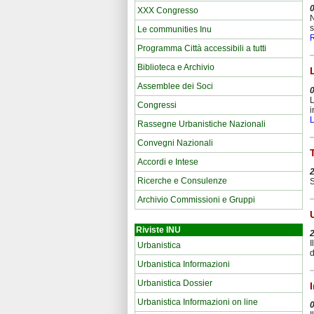
XXX Congresso
N
s
Le communities Inu
Programma Città accessibili a tutti
Biblioteca e Archivio
Assemblee dei Soci
L
Congressi
i
L
Rassegne Urbanistiche Nazionali
Convegni Nazionali
Accordi e Intese
Ricerche e Consulenze
S
Archivio Commissioni e Gruppi
Riviste INU
I
Urbanistica
d
Urbanistica Informazioni
Urbanistica Dossier
Urbanistica Informazioni on line