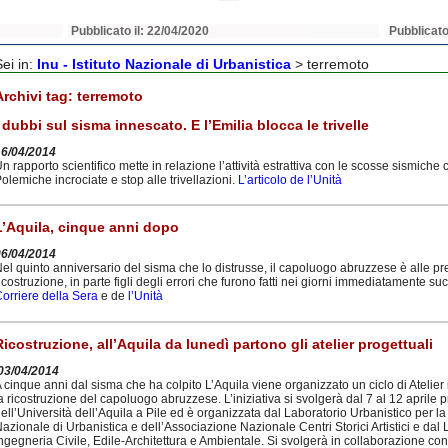
Pubblicato il: 22/04/2020
Pubblicato
Sei in:
Inu - Istituto Nazionale di Urbanistica
>
terremoto
Archivi tag:
terremoto
I dubbi sul sisma innescato. E l’Emilia blocca le trivelle
16/04/2014
n rapporto scientifico mette in relazione l’attività estrattiva con le scosse sismiche
olemiche incrociate e stop alle trivellazioni.
L’articolo de l’Unità
L’Aquila, cinque anni dopo
06/04/2014
el quinto anniversario del sisma che lo distrusse, il capoluogo abruzzese è alle p
icostruzione, in parte figli degli errori che furono fatti nei giorni immediatamente succ
orriere della Sera
e de
l’Unità
Ricostruzione, all’Aquila da lunedì partono gli atelier progettuali
03/04/2014
 cinque anni dal sisma che ha colpito L’Aquila viene organizzato un ciclo di Atelier 
a ricostruzione del capoluogo abruzzese. L’iniziativa si svolgerà dal 7 al 12 aprile 
ell’Università dell’Aquila a Pile ed è organizzata dal Laboratorio Urbanistico per la 
azionale di Urbanistica e dell’Associazione Nazionale Centri Storici Artistici e dal
ngegneria Civile, Edile-Architettura e Ambientale. Si svolgerà in collaborazione co