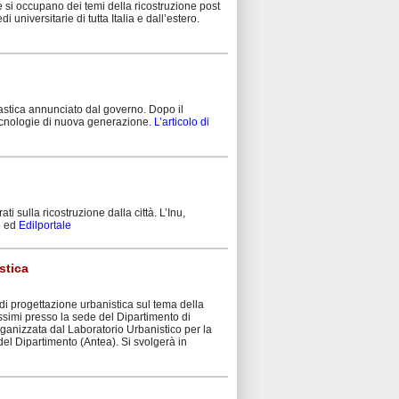
e si occupano dei temi della ricostruzione post
 universitarie di tutta Italia e dall’estero.
lastica annunciato dal governo. Dopo il
tecnologie di nuova generazione.
L’articolo di
ti sulla ricostruzione dalla città. L’Inu,
o
ed
Edilportale
stica
 di progettazione urbanistica sul tema della
ossimi presso la sede del Dipartimento di
organizzata dal Laboratorio Urbanistico per la
 del Dipartimento (Antea). Si svolgerà in