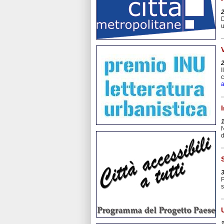
D
u
I
c
a
N
d
P
s