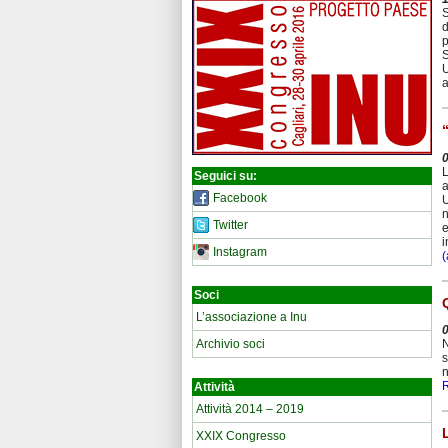
S
d
p
S
U
a
L
Seguici su:
a
Facebook
U
n
Twitter
e
i
Instagram
(
Soci
L’associazione a Inu
N
Archivio soci
s
n
Attività
Attività 2014 – 2019
XXIX Congresso