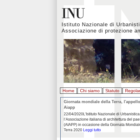
Istituto Nazionale di Urbanist
Associazione di protezione a
Home
Chi siamo
Statuto
Regola
rbanistica italiana al
Giornata mondiale della Terra, l'appello
emergenza. L’INU apre una
Aiapp
tiva: ecco come partecipare
 diffondersi del contagio da
22/04/2020L'Istituto Nazionale di Urbanistica
pieno svolgimento, è ormai
l’Associazione italiana di architettura del pa
eguenze sociali, economiche e
(AIAPP) in occasione della Giornata Mondial
idemia
Leggi tutto
Terra 2020
Leggi tutto