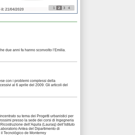
1
2
3
4
 il: 21/04/2020
Pubblicato il: 21/04/2020
 che due anni fa hanno sconvolto l’Emilia.
rese con i problemi complessi della
essivi al 6 aprile del 2009. Gli articoli del
incentrato su tema dei Progetti urbanistici per
prossimi presso la sede dei corsi di Ingegneria
Ricostruzione dell’Aquila (Lauraq) dell’Istituto
 Laboratorio Antea del Dipartimento di
n il Tecnológico de Monterrey