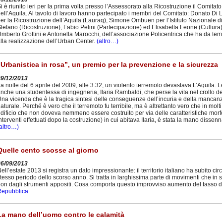
i è riunito ieri per la prima volta presso l’Assessorato alla Ricostruzione il Comitat
ell’Aquila. Al tavolo di lavoro hanno partecipato i membri del Comitato: Donato Di
er la Ricostruzione dell’Aquila (Lauraq), Simone Ombuen per l’Istituto Nazionale di
tefano (Ricostruzione), Fabio Pelini (Partecipazione) ed Elisabetta Leone (Cultur
mberto Grottini e Antonella Marocchi, dell’associazione Policentrica che ha da te
lla realizzazione dell’Urban Center.
(altro…)
“Urbanistica in rosa”, un premio per la prevenzione e la sicurezza
09/12/2013
a notte del 6 aprile del 2009, alle 3.32, un violento terremoto devastava L’Aquila. Le 
nche una studentessa di ingegneria, Ilaria Rambaldi, che perse la vita nel crollo d
na vicenda che è la tragica sintesi delle conseguenze dell’incuria e della mancanz
aturale. Perché è vero che il terremoto fu terribile, ma è altrettanto vero che in molti
dificio che non doveva nemmeno essere costruito per via delle caratteristiche morfol
nterventi effettuati dopo la costruzione) in cui abitava Ilaria, è stata la mano disse
altro…)
Quelle cento scosse al giorno
06/09/2013
ell’estate 2013 si registra un dato impressionante: il territorio italiano ha subito ci
tesso periodo dello scorso anno. Si tratta in larghissima parte di movimenti che in 
on dagli strumenti appositi. Cosa comporta questo improvviso aumento del tasso di 
Repubblica
La mano dell’uomo contro le calamità