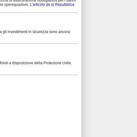
orma di assicurazione obbligatoria per i danni
are sperequazioni.
L’articolo de la Repubblica
 Ma gli investimenti in sicurezza sono ancora
ondi a disposizione della Protezione civile.