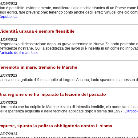
06/09/2013
on è possibile, evidentemente, modificare l’alto rischio sismico di un Paese come l’I
ugli edifici, fare prevenzione: tenendo conto anche degli effetti virtuosi che ciò co
Repubblica
L’identità urbana è sempre flessibile
01/08/2013
’esperienza di ricostruzione dopo un grave terremoto in Nuova Zelanda potrebbe e
nefficienze nostrane. Qui la speditezza dei lavori si è inserita in un contesto innov
’articolo de il manifesto
Terremoto in mare, tremano le Marche
22/07/2013
cossa di magnitudo 4.9 nella notte al largo di Ancona, tanto spavento ma nessun
Una regione che ha imparato la lezione del passato
22/07/2013
l terremoto che ha colpito le Marche è stato di intensità temibile, ciò nonostante i da
ell’esperienza acquisita e delle tecniche applicate dopo il sisma del 1997.
L’artico
Imprese, spunta la polizza obbligatoria contro il sisma
08/07/2013