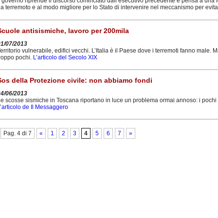
l governo riprende il discorso cominciato dall’esecutivo precedente e pensa a una f
a terremoto e al modo migliore per lo Stato di intervenire nel meccanismo per evit
Scuole antisismiche, lavoro per 200mila
01/07/2013
erritorio vulnerabile, edifici vecchi. L’Italia è il Paese dove i terremoti fanno male.
roppo pochi.
L’articolo del Secolo XIX
Sos della Protezione civile: non abbiamo fondi
24/06/2013
e scosse sismiche in Toscana riportano in luce un problema ormai annoso: i pochi f
’articolo de Il Messaggero
Pag. 4 di 7
«
1
2
3
4
5
6
7
»