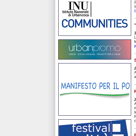
(
s
(
L
t
A
a
A
r
I
R
c