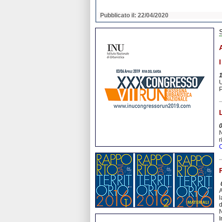
2020
Pubblicato il: 22/04/2020
U
P
N
r
C
A
l
d
N
I