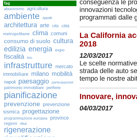
conseguenza le pros
Tag
innovazioni tecnolo
agricoltura
abusivismo
ambiente
programmati dalle 
appalti
architettura
arte
città
città
clima
comuni
metropolitane
La California ac
cultura
consumo di suolo
2018
edilizia
energia
expo
12/03/2017
fiscalità
imu
Le scelte normative 
infrastrutture
mercato
strada delle auto s
milano
mobilità
immobiliare
tempo le nostre abit
paesaggio
napoli
partecipazione
patrimonio immobiliare
periferie
pianificazione
Innovare, innov
prevenzione
prevenzione
04/03/2017
progettazione
sismica
province
programmazione europea
regioni
rifiuti
rigenerazione