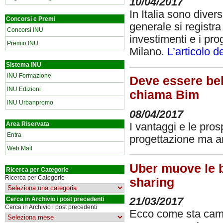
10/04/2017
In Italia sono diver
Concorsi e Premi
generale si registra
Concorsi INU
investimenti e i pro
Premio INU
Milano.
L’articolo 
Sistema INU
INU Formazione
Deve essere bell
INU Edizioni
chiama Bim
INU Urbanpromo
08/04/2017
Area Riservata
I vantaggi e le pros
Entra
progettazione ma a
Web Mail
Uber muove le bi
Ricerca per Categorie
Ricerca per Categorie
sharing
21/03/2017
Cerca in Archivio i post precedenti
Cerca in Archivio i post precedenti
Ecco come sta cambi