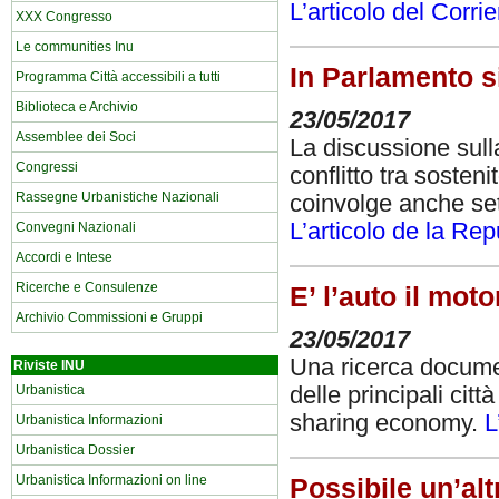
L’articolo del Corri
XXX Congresso
Le communities Inu
In Parlamento s
Programma Città accessibili a tutti
Biblioteca e Archivio
23/05/2017
Assemblee dei Soci
La discussione sul
Congressi
conflitto tra sosten
Rassegne Urbanistiche Nazionali
coinvolge anche sett
L’articolo de la Re
Convegni Nazionali
Accordi e Intese
Ricerche e Consulenze
E’ l’auto il mot
Archivio Commissioni e Gruppi
23/05/2017
Una ricerca documen
Riviste INU
Urbanistica
delle principali cit
sharing economy.
L
Urbanistica Informazioni
Urbanistica Dossier
Urbanistica Informazioni on line
Possibile un’alt