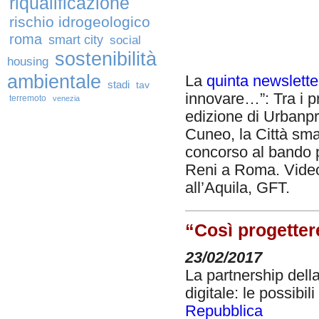
riqualificazione
rischio idrogeologico
roma
smart city
social
sostenibilità
housing
ambientale
La
quinta newslett
stadi
tav
innovare…”: Tra i pr
terremoto
venezia
edizione di Urbanp
Cuneo, la Città sma
concorso al bando pe
Reni a Roma. Video
all’Aquila, GFT.
“Così progetter
23/02/2017
La partnership dell
digitale: le possibil
Repubblica