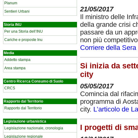
Planum
21/05/2017
Sentieri Urbani
Il ministro delle Inf
della grande crisi c
Storia INU
passare da un approc
Per una Storia dell’INU
non più competitiv
Cariche e proposte Inu
Corriere della Sera
Media
Addetto stampa
Si inizia da set
Area stampa
city
Centro Ricerca Consumo di Suolo
05/05/2017
CRCS
Comincia dal rifaci
programma di Aosta,
Rapporto dal Territorio
city.
L’articolo de 
Rapporto dal Territorio
Legislazione urbanistica
I progetti di sm
Legislazione nazionale, cronologia
Legislazione regionale