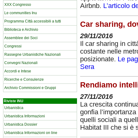
Airbnb.
L’articolo d
XXX Congresso
Le communities Inu
Programma Città accessibili a tutti
Car sharing, d
Biblioteca e Archivio
29/11/2016
Assemblee dei Soci
Il car sharing in ci
Congressi
costante nelle metro
Rassegne Urbanistiche Nazionali
posizionate.
Le pag
Convegni Nazionali
Sera
Accordi e Intese
Ricerche e Consulenze
Rendiamo intelli
Archivio Commissioni e Gruppi
27/11/2016
Riviste INU
La crescita continu
Urbanistica
gonfia l’importanza
Urbanistica Informazioni
quelli sociali a que
Urbanistica Dossier
Habitat III che si è
Urbanistica Informazioni on line