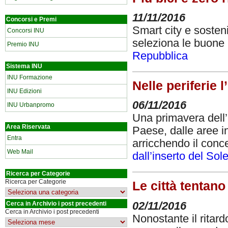
11/11/2016
Concorsi e Premi
Smart city e sosten
Concorsi INU
seleziona le buone p
Premio INU
Repubblica
Sistema INU
INU Formazione
Nelle periferie 
INU Edizioni
06/11/2016
INU Urbanpromo
Una primavera dell’i
Area Riservata
Paese, dalle aree i
Entra
arricchendo il conce
Web Mail
dall’inserto del So
Ricerca per Categorie
Ricerca per Categorie
Le città tentano
02/11/2016
Cerca in Archivio i post precedenti
Cerca in Archivio i post precedenti
Nonostante il ritard