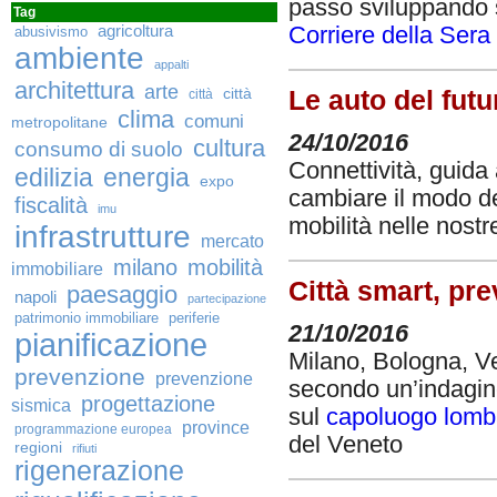
passo sviluppando s
Tag
Corriere della Sera
agricoltura
abusivismo
ambiente
appalti
architettura
arte
città
Le auto del futu
città
clima
comuni
metropolitane
24/10/2016
cultura
consumo di suolo
Connettività, guida
edilizia
energia
expo
cambiare il modo de
fiscalità
imu
mobilità nelle nostr
infrastrutture
mercato
milano
mobilità
immobiliare
Città smart, pr
paesaggio
napoli
partecipazione
patrimonio immobiliare
periferie
21/10/2016
pianificazione
Milano, Bologna, Ven
prevenzione
prevenzione
secondo un’indagine
progettazione
sismica
sul
capoluogo lomb
province
programmazione europea
del Veneto
regioni
rifiuti
rigenerazione