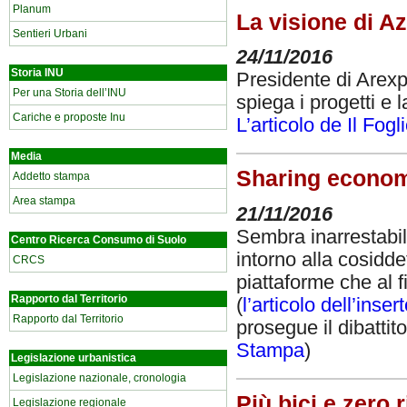
Planum
La visione di A
Sentieri Urbani
24/11/2016
Storia INU
Presidente di Arexp
Per una Storia dell’INU
spiega i progetti e l
Cariche e proposte Inu
L’articolo de Il Fogl
Media
Sharing econom
Addetto stampa
Area stampa
21/11/2016
Sembra inarrestabil
Centro Ricerca Consumo di Suolo
intorno alla cosidd
CRCS
piattaforme che al f
Rapporto dal Territorio
(
l’articolo dell’inse
Rapporto dal Territorio
prosegue il dibattito
Stampa
)
Legislazione urbanistica
Legislazione nazionale, cronologia
Più bici e zero r
Legislazione regionale