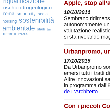
riqualificazione
Apple, stop all’
rischio idrogeologico
18/10/2016
roma
smart city
social
Sembrano ridimensio
sostenibilità
housing
autonomamente un’a
ambientale
stadi
tav
valutazione realisti
terremoto
venezia
si sta rivelando ma
Urbanpromo, un
17/10/2016
Da Urbanpromo socia
emersi tutti i tratt
Altre innovazioni 
in programma dall’8
de L’Architetto
Con i piccoli C