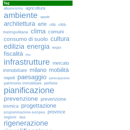
Tag
agricoltura
abusivismo
ambiente
appalti
architettura
arte
città
città
clima
comuni
metropolitane
cultura
consumo di suolo
edilizia
energia
expo
fiscalità
imu
infrastrutture
mercato
milano
mobilità
immobiliare
paesaggio
napoli
partecipazione
patrimonio immobiliare
periferie
pianificazione
prevenzione
prevenzione
progettazione
sismica
province
programmazione europea
regioni
rifiuti
rigenerazione