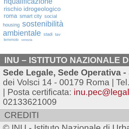
riqualificazione
rischio idrogeologico
roma
smart city
social
sostenibilità
housing
ambientale
stadi
tav
terremoto
venezia
INU – ISTITUTO NAZIONALE 
Sede Legale, Sede Operativa - 
dei Volsci 14 - 00179 Roma | Tel
| Posta certificata:
inu.pec@legalm
02133621009
CREDITI
© INU - Istituto Nazionale di Urb