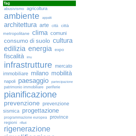
Tag
agricoltura
abusivismo
ambiente
appalti
architettura
arte
città
città
clima
comuni
metropolitane
cultura
consumo di suolo
edilizia
energia
expo
fiscalità
imu
infrastrutture
mercato
milano
mobilità
immobiliare
paesaggio
napoli
partecipazione
patrimonio immobiliare
periferie
pianificazione
prevenzione
prevenzione
progettazione
sismica
province
programmazione europea
regioni
rifiuti
rigenerazione