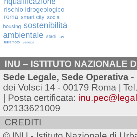
riqualificazione
rischio idrogeologico
roma
smart city
social
sostenibilità
housing
ambientale
stadi
tav
terremoto
venezia
INU – ISTITUTO NAZIONALE 
Sede Legale, Sede Operativa - 
dei Volsci 14 - 00179 Roma | Tel
| Posta certificata:
inu.pec@legalm
02133621009
CREDITI
© INU - Istituto Nazionale di Urb