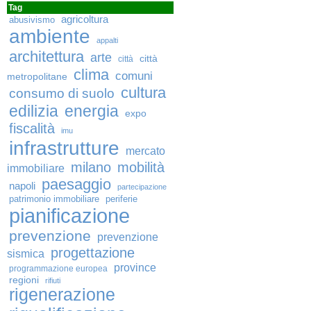
Tag
agricoltura
abusivismo
ambiente
appalti
architettura
arte
città
città
clima
comuni
metropolitane
cultura
consumo di suolo
edilizia
energia
expo
fiscalità
imu
infrastrutture
mercato
milano
mobilità
immobiliare
paesaggio
napoli
partecipazione
patrimonio immobiliare
periferie
pianificazione
prevenzione
prevenzione
progettazione
sismica
province
programmazione europea
regioni
rifiuti
rigenerazione