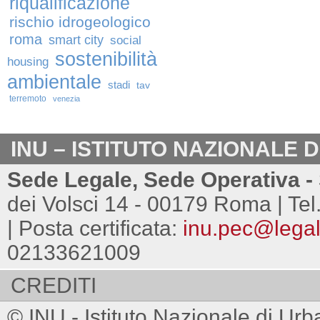
riqualificazione
rischio idrogeologico
roma
smart city
social
sostenibilità
housing
ambientale
stadi
tav
terremoto
venezia
INU – ISTITUTO NAZIONALE 
Sede Legale, Sede Operativa - 
dei Volsci 14 - 00179 Roma | Tel
| Posta certificata:
inu.pec@legalm
02133621009
CREDITI
© INU - Istituto Nazionale di Urb