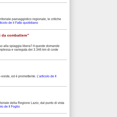
rritoriale paesaggistico regionale, le critiche
rticolo de il Fatto quotidiano
i da combattere”
ccesso alla spiaggia libera? A queste domande
mplessa e variegata dei 3.346 km di coste
to esiste, ed è promettente.
L’articolo de Il
toriale della Regione Lazio, dal punto di vista
olo de Il Foglio