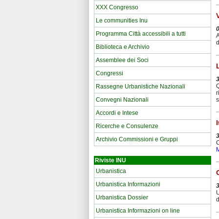
XXX Congresso
Le communities Inu
Programma Città accessibili a tutti
A
d
Biblioteca e Archivio
Assemblee dei Soci
Congressi
Q
Rassegne Urbanistiche Nazionali
r
s
Convegni Nazionali
Accordi e Intese
Ricerche e Consulenze
Archivio Commissioni e Gruppi
C
Riviste INU
Urbanistica
Urbanistica Informazioni
U
Urbanistica Dossier
d
Urbanistica Informazioni on line