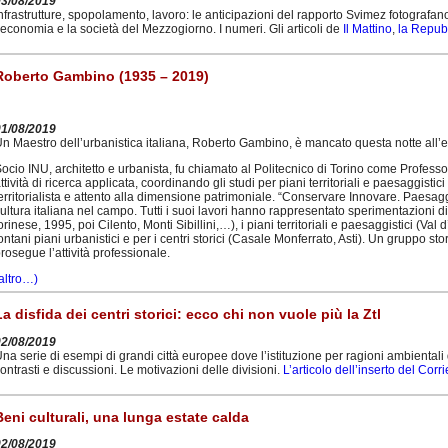
03/08/2019
nfrastrutture, spopolamento, lavoro: le anticipazioni del rapporto Svimez fotograf
’economia e la società del Mezzogiorno. I numeri. Gli articoli de
Il Mattino
,
la Repub
Roberto Gambino (1935 – 2019)
01/08/2019
n Maestro dell’urbanistica italiana, Roberto Gambino, è mancato questa notte all’et
ocio INU, architetto e urbanista, fu chiamato al Politecnico di Torino come Profess
ttività di ricerca applicata, coordinando gli studi per piani territoriali e paesaggisti
erritorialista e attento alla dimensione patrimoniale. “Conservare Innovare. Paesag
ultura italiana nel campo. Tutti i suoi lavori hanno rappresentato sperimentazioni di 
orinese, 1995, poi Cilento, Monti Sibillini,…), i piani territoriali e paesaggistici (
ontani piani urbanistici e per i centri storici (Casale Monferrato, Asti). Un gruppo stori
rosegue l’attività professionale.
altro…)
La disfida dei centri storici: ecco chi non vuole più la Ztl
02/08/2019
na serie di esempi di grandi città europee dove l’istituzione per ragioni ambientali 
ontrasti e discussioni. Le motivazioni delle divisioni.
L’articolo dell’inserto del Corr
Beni culturali, una lunga estate calda
02/08/2019