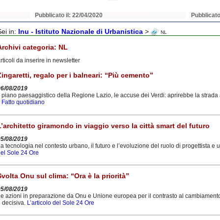
Pubblicato il: 22/04/2020
Pubblicato
Sei in:
Inu - Istituto Nazionale di Urbanistica
>
NL
Archivi categoria:
NL
rticoli da inserire in newsletter
Zingaretti, regalo per i balneari: “Più cemento”
06/08/2019
l piano paesaggistico della Regione Lazio, le accuse dei Verdi: aprirebbe la strada
l Fatto quotidiano
L’architetto giramondo in viaggio verso la città smart del futuro
05/08/2019
a tecnologia nel contesto urbano, il futuro e l’evoluzione del ruolo di progettista e u
el Sole 24 Ore
Svolta Onu sul clima: “Ora è la priorità”
05/08/2019
e azioni in preparazione da Onu e Unione europea per il contrasto al cambiamento cl
 decisiva.
L’articolo del Sole 24 Ore