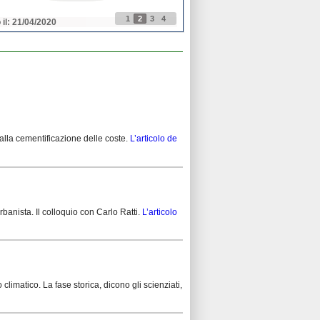
1
2
3
4
 il: 21/04/2020
Pubblicato il: 21/04/2020
 alla cementificazione delle coste.
L’articolo de
rbanista. Il colloquio con Carlo Ratti.
L’articolo
imatico. La fase storica, dicono gli scienziati,