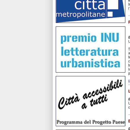
I
l
U
S
a
t
c
t
l
p
(
U
c