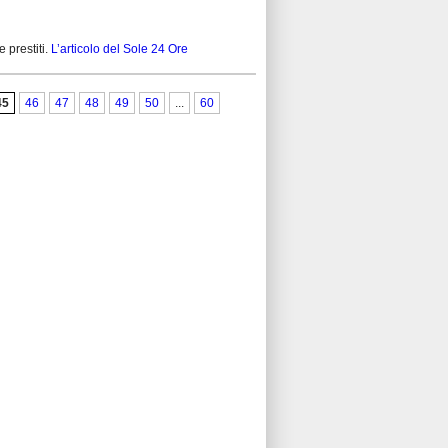
e prestiti.
L’articolo del Sole 24 Ore
45
46
47
48
49
50
...
60