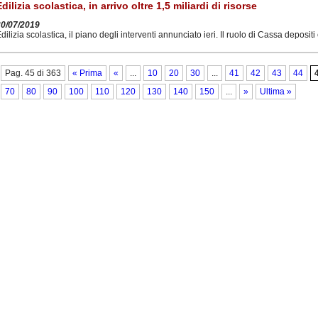
Edilizia scolastica, in arrivo oltre 1,5 miliardi di risorse
30/07/2019
dilizia scolastica, il piano degli interventi annunciato ieri. Il ruolo di Cassa depositi 
Pag. 45 di 363
« Prima
«
...
10
20
30
...
41
42
43
44
70
80
90
100
110
120
130
140
150
...
»
Ultima »