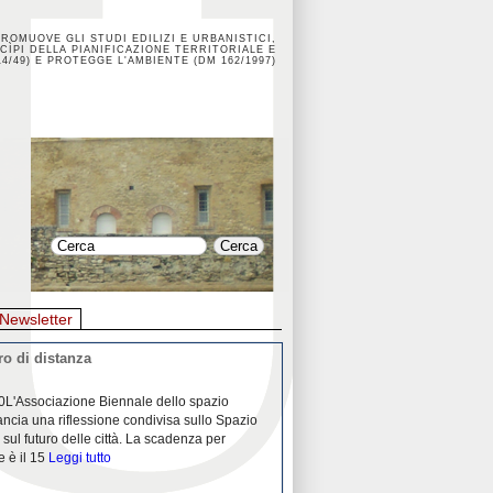
PROMUOVE GLI STUDI EDILIZI E URBANISTICI,
CÌPI DELLA PIANIFICAZIONE TERRITORIALE E
4/49) E PROTEGGE L'AMBIENTE (DM 162/1997)
Newsletter
o di distanza
La crisi dei porti durante la
0L'Associazione Biennale dello spazio
26/04/2020Nei mesi passati abbiam
ancia una riflessione condivisa sullo Spazio
Community "Porti città territori", 
 sul futuro delle città. La scadenza per
collaborazione con Assoporti e A
e è il 15
Leggi tutto
pandemia ci ha
Leggi tutto