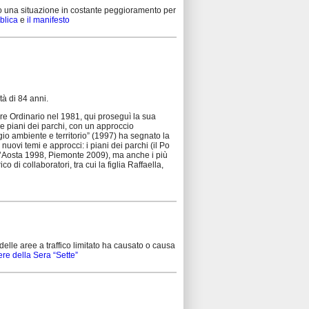
ano una situazione in costante peggioramento per
blica
e
il manifesto
à di 84 anni.
ore Ordinario nel 1981, qui proseguì la sua
ci e piani dei parchi, con un approccio
gio ambiente e territorio” (1997) ha segnato la
nuovi temi e approcci: i piani dei parchi (il Po
Val d’Aosta 1998, Piemonte 2009), ma anche i più
co di collaboratori, tra cui la figlia Raffaella,
delle aree a traffico limitato ha causato o causa
iere della Sera “Sette”