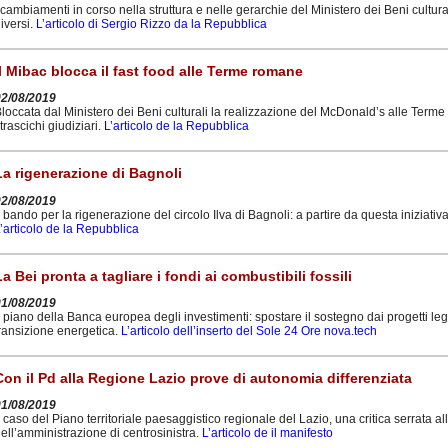
 cambiamenti in corso nella struttura e nelle gerarchie del Ministero dei Beni cultur
iversi.
L’articolo di Sergio Rizzo da la Repubblica
Il Mibac blocca il fast food alle Terme romane
02/08/2019
loccata dal Ministero dei Beni culturali la realizzazione del McDonald’s alle Terme
trascichi giudiziari.
L’articolo de la Repubblica
La rigenerazione di Bagnoli
02/08/2019
l bando per la rigenerazione del circolo Ilva di Bagnoli: a partire da questa iniziativa 
’articolo de la Repubblica
La Bei pronta a tagliare i fondi ai combustibili fossili
01/08/2019
l piano della Banca europea degli investimenti: spostare il sostegno dai progetti legat
ransizione energetica.
L’articolo dell’inserto del Sole 24 Ore nova.tech
Con il Pd alla Regione Lazio prove di autonomia differenziata
01/08/2019
l caso del Piano territoriale paesaggistico regionale del Lazio, una critica serrata a
ell’amministrazione di centrosinistra.
L’articolo de il manifesto