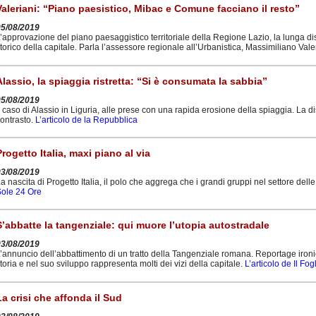
Valeriani: “Piano paesistico, Mibac e Comune facciano il resto”
05/08/2019
’approvazione del piano paesaggistico territoriale della Regione Lazio, la lunga dis
torico della capitale. Parla l’assessore regionale all’Urbanistica, Massimiliano Vale
Alassio, la spiaggia ristretta: “Si è consumata la sabbia”
05/08/2019
l caso di Alassio in Liguria, alle prese con una rapida erosione della spiaggia. La 
ontrasto.
L’articolo de la Repubblica
Progetto Italia, maxi piano al via
03/08/2019
a nascita di Progetto Italia, il polo che aggrega che i grandi gruppi nel settore del
ole 24 Ore
S’abbatte la tangenziale: qui muore l’utopia autostradale
03/08/2019
’annuncio dell’abbattimento di un tratto della Tangenziale romana. Reportage ironic
toria e nel suo sviluppo rappresenta molti dei vizi della capitale.
L’articolo de Il Fog
La crisi che affonda il Sud