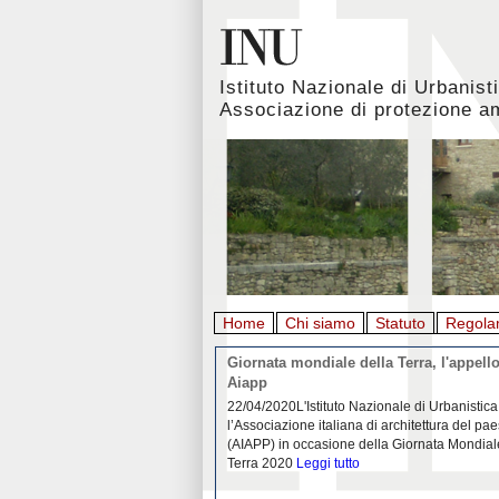
Istituto Nazionale di Urbanist
Associazione di protezione a
Home
Chi siamo
Statuto
Regola
rbanistica italiana al
Giornata mondiale della Terra, l'appello
emergenza. L’INU apre una
Aiapp
tiva: ecco come partecipare
 diffondersi del contagio da
22/04/2020L'Istituto Nazionale di Urbanistica
pieno svolgimento, è ormai
l’Associazione italiana di architettura del pa
eguenze sociali, economiche e
(AIAPP) in occasione della Giornata Mondial
idemia
Leggi tutto
Terra 2020
Leggi tutto