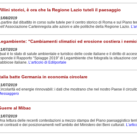
Villini storici, è ora che la Regione Lazio tuteli il paesaggio
01/08/2019
 partire dal dibattito in corso sulle tutele per il centro storico di Roma e sul Piano te
ell’Associazione Carteinregola alle azioni e alle politiche della Regione Lazio.
L’a
Legambiente: “Cambiamenti climatici ed erosione costiera i nemic
31/07/2019
ual è lo stato di salute ambientale e turistico delle coste italiane e il diritto di a
isponde il Rapporto “Spiagge 2019” di Legambiente che fotografa la situazione co
abbiose italiane.
L’articolo di Edilportale
Italia batte Germania in economia circolare
31/07/2019
ircolarità ed energie rinnovabili: i dati che mostrano che nel nostro Paese il circui
Messaggero
Guerre al Mibac
31/07/2019
na lettura delle recenti contestazioni a mezzo stampa del Piano paesaggistico terri
ei contrasti e dei posizionamenti nell’ambito del Ministero dei Beni culturali.
L’artic