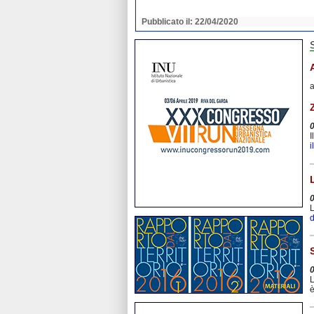
2020
Pubblicato il: 22/04/2020
a
I
i
L
d
L
è