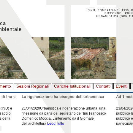
L'INU, FONDATO NEL 1930, 
DIFFONDE I PRIN
URBANISTICA (DPR 111
ica
mbientale
mento
Sezioni Regionali
Cariche Istituzionali
Contatti
Eventi
 di Inu e
La rigenerazione ha bisogno dell'urbanistica
Ad 1 metr
 (INU) e
21/04/2020Urbanistica e rigenerazione urbana: una
23/04/202
esaggio
riflessione da parte del segretario dell'Inu Francesco
pubblico l
e della
Domenico Moccia. L'intervento da il Giornale
pubblico e
dell'architettura
Leggi tutto
partecipar