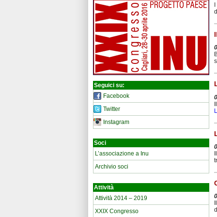
I
d
B
s
Seguici su:
Facebook
I
Twitter
L
Instagram
Soci
I
L’associazione a Inu
t
Archivio soci
Attività
Attività 2014 – 2019
I
d
XXIX Congresso