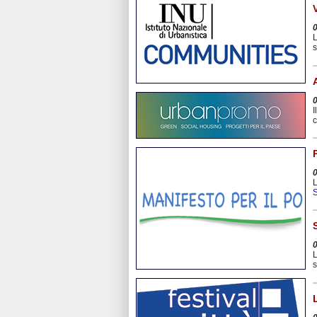
L
s
I
c
L
S
L
s