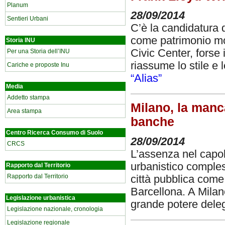
Planum
28/09/2014
Sentieri Urbani
C’è la candidatura d
come patrimonio mon
Storia INU
Civic Center, forse 
Per una Storia dell’INU
riassume lo stile e 
Cariche e proposte Inu
“Alias”
Media
Addetto stampa
Milano, la manca
Area stampa
banche
Centro Ricerca Consumo di Suolo
28/09/2014
CRCS
L’assenza nel capol
urbanistico compless
Rapporto dal Territorio
Rapporto dal Territorio
città pubblica come
Barcellona. A Milan
Legislazione urbanistica
grande potere delega
Legislazione nazionale, cronologia
Legislazione regionale