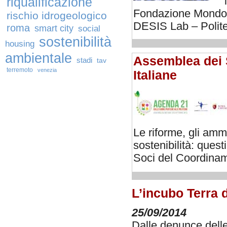
riqualificazione
Fondazione Mondo 
rischio idrogeologico
DESIS Lab – Polite
roma
smart city
social
sostenibilità
housing
ambientale
Assemblea dei 
stadi
tav
terremoto
venezia
Italiane
Le riforme, gli ammi
sostenibilità: quest
Soci del Coordinam
L’incubo Terra 
25/09/2014
Dalle denunce delle 