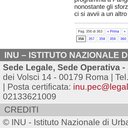
nonostante gli sforz
ci si avvii a un altro
Pag. 356 di 363
« Prima
«
356
357
358
359
360
INU – ISTITUTO NAZIONALE 
Sede Legale, Sede Operativa - 
dei Volsci 14 - 00179 Roma | Tel
| Posta certificata:
inu.pec@legalm
02133621009
CREDITI
© INU - Istituto Nazionale di Urb