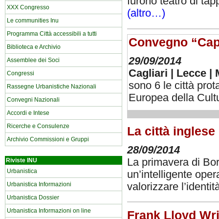
furono teatro di tap
XXX Congresso
(altro…)
Le communities Inu
Programma Città accessibili a tutti
Convegno “Capi
Biblioteca e Archivio
29/09/2014
Assemblee dei Soci
Cagliari | Lecce |
Congressi
sono 6 le città prot
Rassegne Urbanistiche Nazionali
Europea della Cul
Convegni Nazionali
Accordi e Intese
Ricerche e Consulenze
La città inglese
Archivio Commissioni e Gruppi
28/09/2014
La primavera di Bor
Riviste INU
Urbanistica
un’intelligente ope
valorizzare l’identit
Urbanistica Informazioni
Urbanistica Dossier
Urbanistica Informazioni on line
Frank Lloyd Wri