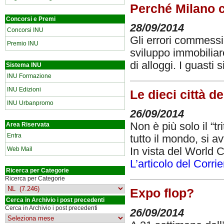
Perché Milano 
Concorsi e Premi
28/09/2014
Concorsi INU
Gli errori commess
Premio INU
sviluppo immobiliar
di alloggi. I guasti
Sistema INU
INU Formazione
INU Edizioni
Le dieci città de
INU Urbanpromo
26/09/2014
Non è più solo il “t
Area Riservata
Entra
tutto il mondo, si 
Web Mail
In vista del World 
L’articolo del Corri
Ricerca per Categorie
Ricerca per Categorie
Expo flop?
Cerca in Archivio i post precedenti
Cerca in Archivio i post precedenti
26/09/2014