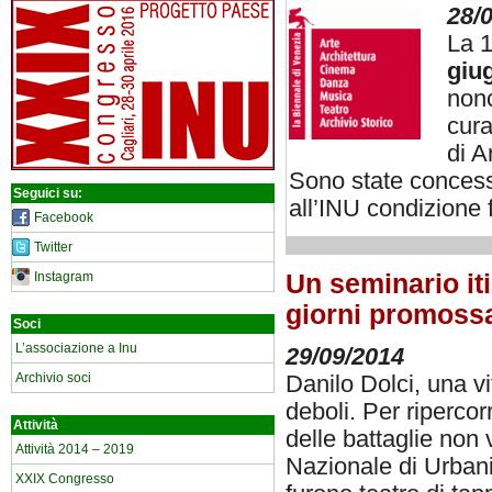
28/
La 1
giu
nonc
cura
di A
Sono state concesse
Seguici su:
all’INU condizione f
Facebook
Twitter
Instagram
Un seminario iti
giorni promossa
Soci
L’associazione a Inu
29/09/2014
Archivio soci
Danilo Dolci, una vi
deboli. Per ripercor
Attività
delle battaglie non 
Attività 2014 – 2019
Nazionale di Urbani
XXIX Congresso