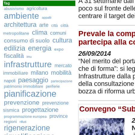
A 31 settimane dall
Tag
poco sul fronte del
agricoltura
abusivismo
ambiente
centrare il target dei
appalti
architettura
arte
città
città
clima
Prevale la comp
comuni
metropolitane
cultura
consumo di suolo
partecipa alla c
edilizia
energia
expo
26/09/2014
fiscalità
imu
“Nel merito del port
infrastrutture
mercato
che di forma”: si le
milano
mobilità
immobiliare
Infrastrutture dalla 
paesaggio
napoli
partecipazione
della consultazione
patrimonio immobiliare
periferie
bozza di riforma ur
pianificazione
prevenzione
prevenzione
Convegno “Subur
progettazione
sismica
province
programmazione europea
2
regioni
rifiuti
rigenerazione
N