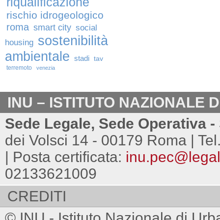
riqualificazione
rischio idrogeologico
roma
smart city
social
sostenibilità
housing
ambientale
stadi
tav
terremoto
venezia
INU – ISTITUTO NAZIONALE 
Sede Legale, Sede Operativa - 
dei Volsci 14 - 00179 Roma | Tel
| Posta certificata:
inu.pec@legalm
02133621009
CREDITI
© INU - Istituto Nazionale di Urb