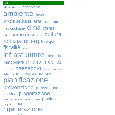
Tag
agricoltura
abusivismo
ambiente
appalti
architettura
arte
città
città
clima
comuni
metropolitane
cultura
consumo di suolo
edilizia
energia
expo
fiscalità
imu
infrastrutture
mercato
milano
mobilità
immobiliare
paesaggio
napoli
partecipazione
patrimonio immobiliare
periferie
pianificazione
prevenzione
prevenzione
progettazione
sismica
province
programmazione europea
regioni
rifiuti
rigenerazione