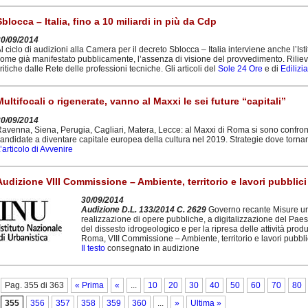
Sblocca – Italia, fino a 10 miliardi in più da Cdp
30/09/2014
l ciclo di audizioni alla Camera per il decreto Sblocca – Italia interviene anche l’Is
ome già manifestato pubblicamente, l’assenza di visione del provvedimento. Rilievi p
ritiche dalle Rete delle professioni tecniche. Gli articoli del
Sole 24 Ore
e di
Edilizia
Multifocali o rigenerate, vanno al Maxxi le sei future “capitali”
30/09/2014
avenna, Siena, Perugia, Cagliari, Matera, Lecce: al Maxxi di Roma si sono confrontati 
andidate a diventare capitale europea della cultura nel 2019. Strategie dove torna
’articolo di Avvenire
Audizione VIII Commissione – Ambiente, territorio e lavori pubblic
30/09/2014
Audizione D.L. 133/2014 C. 2629
Governo recante Misure urge
realizzazione di opere pubbliche, a digitalizzazione del Pae
del dissesto idrogeologico e per la ripresa delle attività produ
Roma, VIII Commissione – Ambiente, territorio e lavori pubbl
Il testo
consegnato in audizione
Pag. 355 di 363
« Prima
«
...
10
20
30
40
50
60
70
80
355
356
357
358
359
360
...
»
Ultima »