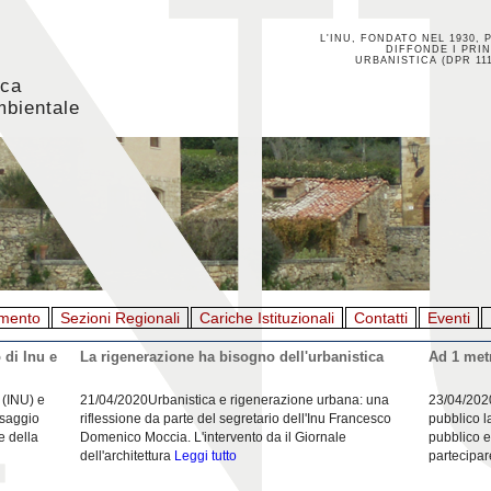
L'INU, FONDATO NEL 1930, 
DIFFONDE I PRIN
URBANISTICA (DPR 111
ica
mbientale
mento
Sezioni Regionali
Cariche Istituzionali
Contatti
Eventi
 di Inu e
La rigenerazione ha bisogno dell'urbanistica
Ad 1 metr
 (INU) e
21/04/2020Urbanistica e rigenerazione urbana: una
23/04/202
esaggio
riflessione da parte del segretario dell'Inu Francesco
pubblico l
e della
Domenico Moccia. L'intervento da il Giornale
pubblico e
dell'architettura
Leggi tutto
partecipar