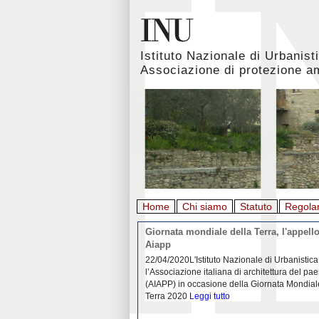
Istituto Nazionale di Urbanist
Associazione di protezione a
Home
Chi siamo
Statuto
Regola
rbanistica italiana al
Giornata mondiale della Terra, l'appello
emergenza. L’INU apre una
Aiapp
tiva: ecco come partecipare
 diffondersi del contagio da
22/04/2020L'Istituto Nazionale di Urbanistica
pieno svolgimento, è ormai
l’Associazione italiana di architettura del pa
eguenze sociali, economiche e
(AIAPP) in occasione della Giornata Mondial
idemia
Leggi tutto
Terra 2020
Leggi tutto