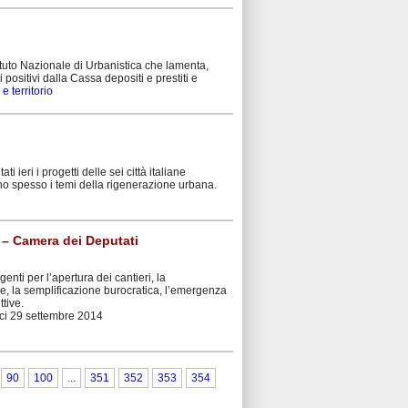
tituto Nazionale di Urbanistica che lamenta,
ositivi dalla Cassa depositi e prestiti e
 e territorio
ieri i progetti delle sei città italiane
no spesso i temi della rigenerazione urbana.
i – Camera dei Deputati
nti per l’apertura dei cantieri, la
se, la semplificazione burocratica, l’emergenza
ttive.
ici 29 settembre 2014
90
100
...
351
352
353
354