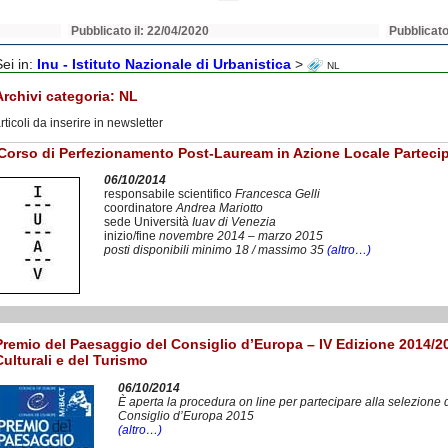
Pubblicato il: 22/04/2020
Pubblicato
Sei in:
Inu - Istituto Nazionale di Urbanistica
>
NL
Archivi categoria:
NL
rticoli da inserire in newsletter
Corso di Perfezionamento Post-Lauream in Azione Locale Partecip
06/10/2014
responsabile scientifico
Francesca Gelli
coordinatore
Andrea Mariotto
sede Università
Iuav di Venezia
inizio/fine
novembre 2014 – marzo 2015
posti disponibili minimo 18 / massimo 35
(altro…)
Premio del Paesaggio del Consiglio d’Europa – IV Edizione 2014/201
Culturali e del Turismo
06/10/2014
È aperta la procedura on line per partecipare alla selezione
Consiglio d’Europa 2015
(altro…)