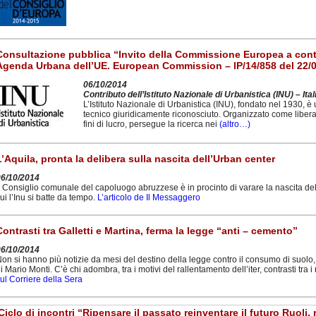
Consultazione pubblica “Invito della Commissione Europea a contri
Agenda Urbana dell’UE. European Commission – IP/14/858 del 22/
06/10/2014
Contributo dell’Istituto Nazionale di Urbanistica (INU) – Ital
L’Istituto Nazionale di Urbanistica (INU), fondato nel 1930, è
tecnico giuridicamente riconosciuto. Organizzato come libera
fini di lucro, persegue la ricerca nei
(altro…)
L’Aquila, pronta la delibera sulla nascita dell’Urban center
06/10/2014
l Consiglio comunale del capoluogo abruzzese è in procinto di varare la nascita de
ui l’Inu si batte da tempo.
L’articolo de Il Messaggero
Contrasti tra Galletti e Martina, ferma la legge “anti – cemento”
06/10/2014
on si hanno più notizie da mesi del destino della legge contro il consumo di suolo, 
i Mario Monti. C’è chi adombra, tra i motivi del rallentamento dell’iter, contrasti tra i 
ul Corriere della Sera
Ciclo di incontri “Ripensare il passato reinventare il futuro Ruoli, 