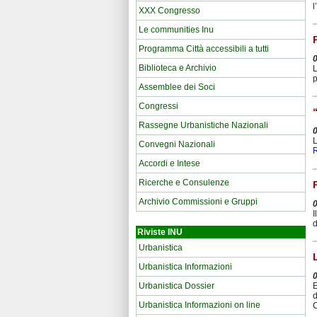
l
XXX Congresso
Le communities Inu
Programma Città accessibili a tutti
Biblioteca e Archivio
L
p
Assemblee dei Soci
Congressi
Rassegne Urbanistiche Nazionali
L
Convegni Nazionali
Accordi e Intese
Ricerche e Consulenze
Archivio Commissioni e Gruppi
I
d
Riviste INU
Urbanistica
Urbanistica Informazioni
Urbanistica Dossier
E
d
Urbanistica Informazioni on line
C