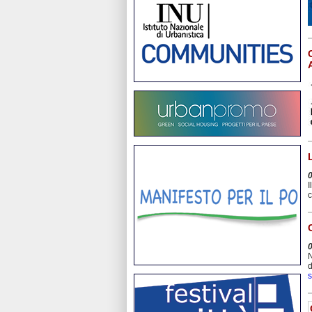
I
c
N
d
s