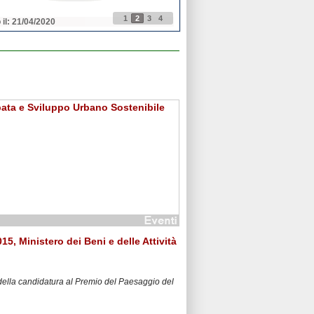
1
2
3
4
 il: 21/04/2020
Pubblicato il: 21/04/2020
ata e Sviluppo Urbano Sostenibile
5, Ministero dei Beni e delle Attività
 della candidatura al Premio del Paesaggio del