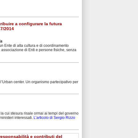
buire a configurare la futura
07/2014
ia
 un Ente di alta cultura e di coordinamento
 associazione di Enti e persone fisiche, senza
ll’Urban center. Un organismo partecipativo per
la cui stesura risale ormai ai tempi del governo
ministeri interessati.
L’articolo di Sergio Rizzo
responsabilità e contributi del