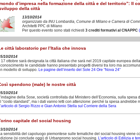
mondo d’impresa nella formazione della città e del territorio”: Il con
sviluppo della città
13/10/2014
organizzato da INU Lombardia, Comune di Milano e Camera di Comm
Architetti PPC di Milano
Per questo evento sono stati richiesti
3 crediti formativi al CNAPPC
Le città laboratorio per l’Italia che innova
05/10/2014
l 17 ottobre sarà designata la città italiana che sarà nel 2019 capitale europea della
iconoscimento le candidate hanno presentato progetti diversi tra loro ma accomunati 
n modello di sviluppo.
Le pagine dell’inserto del Sole 24 Ore “Nova 24”
Così spendono (male) le nostre città
05/10/2014
’indagine della Sose, società controllata dal Ministero dell’Economia, sulla spesa de
l “costo standard”, ma i dati vanno letti con attenzione: perché la spesa andrebbe m
’articolo di Sergio Rizzo e Gian Antonio Stella sul Corriere della Sera
Torino capitale del social housing
03/10/2014
a sensibilità del capoluogo piemontese sulle tematiche del social housing viene confe
dizione (si conclude oggi) di Urbanpromo social housing.
L’articolo di Edilizia e ter