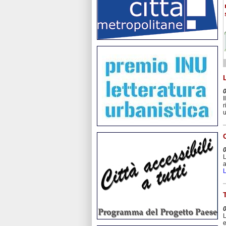
I
r
u
L
a
L
L
e