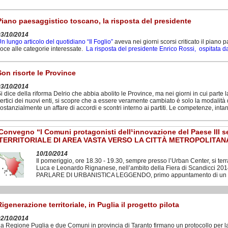
Piano paesaggistico toscano, la risposta del presidente
03/10/2014
n lungo articolo del quotidiano “Il Foglio”
aveva nei giorni scorsi criticato il pian
oce alle categorie interessate.
La risposta del presidente Enrico Rossi, ospitata da
Son risorte le Province
03/10/2014
i dice della riforma Delrio che abbia abolito le Province, ma nei giorni in cui parte l
ertici dei nuovi enti, si scopre che a essere veramente cambiato è solo la modalità d
ostanzialmente un affare di accordi e scontri interno ai partiti. Le competenze, inta
Convegno “I Comuni protagonisti dell¹innovazione del Paese III 
TERRITORIALE DI AREA VASTA VERSO LA CITTÀ METROPOLITAN
10/10/2014
Il pomeriggio, ore 18.30 -­ 19.30, sempre presso l’Urban Center, si terr
Luca e Leonardo Rignanese, nell’ambito della Fiera di Scandicci 201
PARLARE DI URBANISTICA LEGGENDO, primo appuntamento di un cic
Rigenerazione territoriale, in Puglia il progetto pilota
02/10/2014
a Regione Puglia e due Comuni in provincia di Taranto firmano un protocollo per la