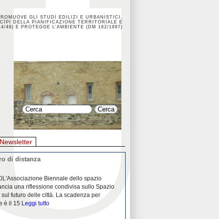
PROMUOVE GLI STUDI EDILIZI E URBANISTICI,
CÌPI DELLA PIANIFICAZIONE TERRITORIALE E
4/49) E PROTEGGE L'AMBIENTE (DM 162/1997)
Newsletter
o di distanza
La crisi dei porti durante la
0L'Associazione Biennale dello spazio
26/04/2020Nei mesi passati abbiam
ancia una riflessione condivisa sullo Spazio
Community "Porti città territori", 
 sul futuro delle città. La scadenza per
collaborazione con Assoporti e A
e è il 15
Leggi tutto
pandemia ci ha
Leggi tutto