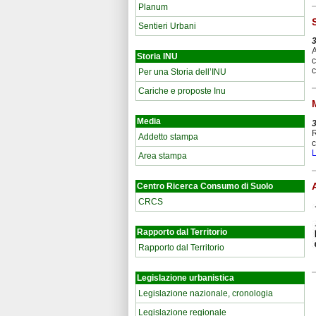
Planum
Sentieri Urbani
A
Storia INU
c
c
Per una Storia dell’INU
Cariche e proposte Inu
Media
R
Addetto stampa
c
L
Area stampa
Centro Ricerca Consumo di Suolo
CRCS
Rapporto dal Territorio
Rapporto dal Territorio
Legislazione urbanistica
Legislazione nazionale, cronologia
Legislazione regionale