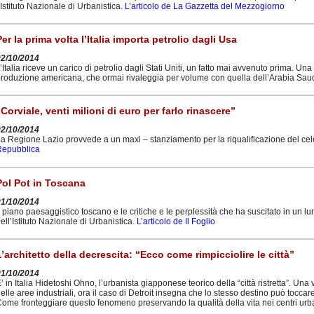
’Istituto Nazionale di Urbanistica.
L’articolo de La Gazzetta del Mezzogiorno
Per la prima volta l’Italia importa petrolio dagli Usa
02/10/2014
’Italia riceve un carico di petrolio dagli Stati Uniti, un fatto mai avvenuto prima. Una
roduzione americana, che ormai rivaleggia per volume con quella dell’Arabia Sau
“Corviale, venti milioni di euro per farlo rinascere”
02/10/2014
a Regione Lazio provvede a un maxi – stanziamento per la riqualificazione del ce
Repubblica
Pol Pot in Toscana
01/10/2014
l piano paesaggistico toscano e le critiche e le perplessità che ha suscitato in un 
ell’Istituto Nazionale di Urbanistica.
L’articolo de Il Foglio
L’architetto della decrescita: “Ecco come rimpicciolire le città”
01/10/2014
’ in Italia Hidetoshi Ohno, l’urbanista giapponese teorico della “città ristretta”. U
elle aree industriali, ora il caso di Detroit insegna che lo stesso destino può toccare 
ome fronteggiare questo fenomeno preservando la qualità della vita nei centri ur