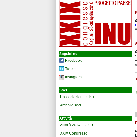
U
v
Seguici su:
S
Facebook
v
s
Twitter
Instagram
Soci
L’associazione a Inu
Archivio soci
Attività
Attività 2014 – 2019
XXIX Congresso
L