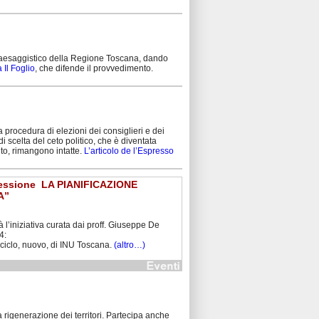
o paesaggistico della Regione Toscana, dando
 Il Foglio
, che difende il provvedimento.
a procedura di elezioni dei consiglieri e dei
i scelta del ceto politico, che è diventata
nto, rimangono intatte.
L’articolo de l’Espresso
sessione ­ LA PIANIFICAZIONE
A”
à l’iniziativa curata dai proff. Giuseppe De
4:
lo, nuovo, di INU Toscana.
(altro…)
 rigenerazione dei territori. Partecipa anche