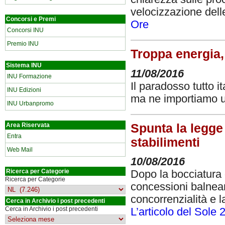
velocizzazione dell
Concorsi e Premi
Ore
Concorsi INU
Premio INU
Troppa energia,
Sistema INU
11/08/2016
INU Formazione
Il paradosso tutto i
INU Edizioni
ma ne importiamo u
INU Urbanpromo
Spunta la legge
Area Riservata
Entra
stabilimenti
Web Mail
10/08/2016
Ricerca per Categorie
Dopo la bocciatura 
Ricerca per Categorie
concessioni balnear
concorrenzialità e la
Cerca in Archivio i post precedenti
Cerca in Archivio i post precedenti
L’articolo del Sole 