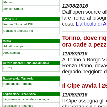
Planum
12/08/2016
Sentieri Urbani
Dall’open source al
fare fronte al biso
Storia INU
costi.
L’articolo di 
Per una Storia dell’INU
Cariche e proposte Inu
Torino, dove riq
Media
ora cade a pezz
Addetto stampa
11/08/2016
Area stampa
A Torino a Borgo Vit
Centro Ricerca Consumo di Suolo
Renzo Piano, devasta
CRCS
degrado peggiore de
Rapporto dal Territorio
Rapporto dal Territorio
Il Cipe avvia i 
11/08/2016
Legislazione urbanistica
Legislazione nazionale, cronologia
Il Cipe assegna gli o
chiarezza sulle pro
Legislazione regionale