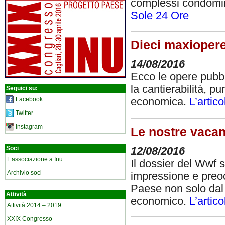
complessi condominia
Sole 24 Ore
Dieci maxiopere 
14/08/2016
Ecco le opere pubbli
la cantierabilità, p
Seguici su:
Facebook
economica.
L’artic
Twitter
Instagram
Le nostre vacan
Soci
12/08/2016
L’associazione a Inu
Il dossier del Wwf 
Archivio soci
impressione e preoc
Paese non solo dal
Attività
economico.
L’artic
Attività 2014 – 2019
XXIX Congresso