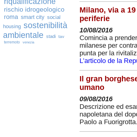
riqualificazione
Milano, via a 19
rischio idrogeologico
roma
smart city
periferie
social
sostenibilità
housing
10/08/2016
ambientale
stadi
tav
Comincia a prender
terremoto
venezia
milanese per contrast
punta per la rivital
L’articolo de la Re
Il gran borghese
umano
09/08/2016
Descrizione ed esam
napoletana del dopo
Paolo a Fuorigrotta