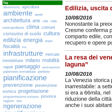
Tag
Edilizia, uscita 
agricoltura
abusivismo
ambiente
appalti
10/08/2016
architettura
arte
città
città
Nonostante la preocc
clima
comuni
metropolitane
Cresme conferma per
cultura
consumo di suolo
comparto edile, con
edilizia
energia
expo
recupero e opere p
fiscalità
imu
infrastrutture
mercato
La resa dei vene
milano
mobilità
immobiliare
laguna”
paesaggio
napoli
partecipazione
patrimonio immobiliare
periferie
10/08/2016
pianificazione
La Venezia storica p
prevenzione
prevenzione
inarrestabile: a se
progettazione
sismica
si era a 66mila, nel
province
programmazione europea
riduzione della cit
regioni
rifiuti
anche i suoi abitant
rigenerazione