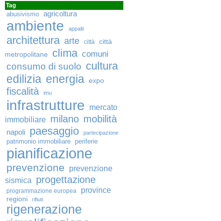
Tag
agricoltura
abusivismo
ambiente
appalti
architettura
arte
città
città
clima
comuni
metropolitane
cultura
consumo di suolo
edilizia
energia
expo
fiscalità
imu
infrastrutture
mercato
milano
mobilità
immobiliare
paesaggio
napoli
partecipazione
patrimonio immobiliare
periferie
pianificazione
prevenzione
prevenzione
progettazione
sismica
province
programmazione europea
regioni
rifiuti
rigenerazione