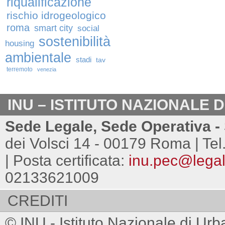
riqualificazione
rischio idrogeologico
roma
smart city
social
sostenibilità
housing
ambientale
stadi
tav
terremoto
venezia
INU – ISTITUTO NAZIONALE 
Sede Legale, Sede Operativa - 
dei Volsci 14 - 00179 Roma | Tel
| Posta certificata:
inu.pec@legalm
02133621009
CREDITI
© INU - Istituto Nazionale di Urb