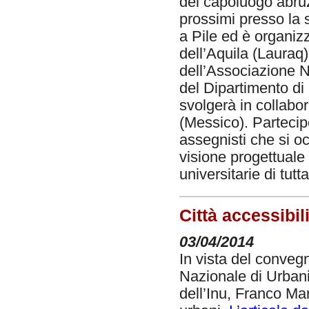
del capoluogo abruzz
prossimi presso la s
a Pile ed è organiz
dell’Aquila (Lauraq)
dell’Associazione Na
del Dipartimento di 
svolgerà in collabo
(Messico). Partecipe
assegnisti che si o
visione progettuale 
universitarie di tutt
Città accessibil
03/04/2014
In vista del conveg
Nazionale di Urbani
dell’Inu, Franco Mar