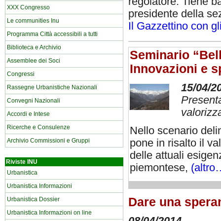
regolatore. Tiene ba
XXX Congresso
presidente della se
Le communities Inu
Il Gazzettino con gli
Programma Città accessibili a tutti
Biblioteca e Archivio
Seminario “Bell
Assemblee dei Soci
Innovazioni e s
Congressi
15/04/2
Rassegne Urbanistiche Nazionali
Presenta
Convegni Nazionali
valorizz
Accordi e Intese
Ricerche e Consulenze
Nello scenario del
Archivio Commissioni e Gruppi
pone in risalto il v
delle attuali esige
Riviste INU
piemontese,
(altro
Urbanistica
Urbanistica Informazioni
Dare una speran
Urbanistica Dossier
Urbanistica Informazioni on line
08/04/2014