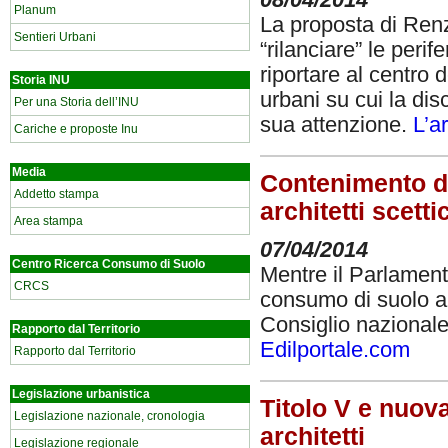
Planum
La proposta di Renz
Sentieri Urbani
“rilanciare” le perif
riportare al centro d
Storia INU
urbani su cui la di
Per una Storia dell’INU
sua attenzione.
L’a
Cariche e proposte Inu
Media
Contenimento d
Addetto stampa
architetti scett
Area stampa
07/04/2014
Centro Ricerca Consumo di Suolo
Mentre il Parlament
CRCS
consumo di suolo a
Consiglio nazionale 
Rapporto dal Territorio
Edilportale.com
Rapporto dal Territorio
Legislazione urbanistica
Titolo V e nuova
Legislazione nazionale, cronologia
architetti
Legislazione regionale