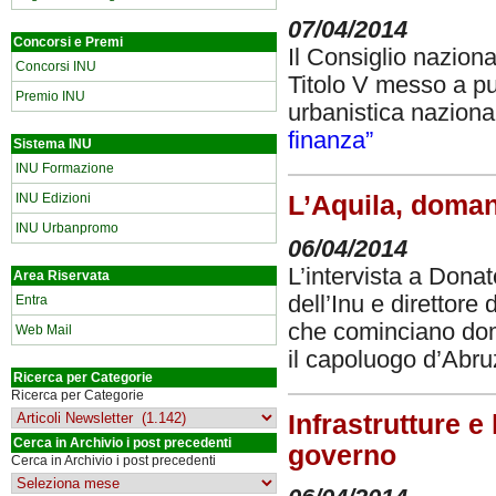
07/04/2014
Concorsi e Premi
Il Consiglio naziona
Concorsi INU
Titolo V messo a p
Premio INU
urbanistica naziona
finanza”
Sistema INU
INU Formazione
INU Edizioni
L’Aquila, domani
INU Urbanpromo
06/04/2014
L’intervista a Dona
Area Riservata
dell’Inu e direttore 
Entra
che cominciano doma
Web Mail
il capoluogo d’Abr
Ricerca per Categorie
Ricerca per Categorie
Infrastrutture e
Cerca in Archivio i post precedenti
governo
Cerca in Archivio i post precedenti