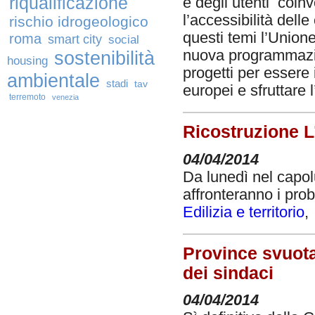
riqualificazione
e degli utenti coinvo
l’accessibilità delle
rischio idrogeologico
questi temi l’Unione
roma
smart city
social
sostenibilità
nuova programmazio
housing
progetti per essere
ambientale
stadi
tav
europei e sfruttare 
terremoto
venezia
Ricostruzione L’
04/04/2014
Da lunedì nel capolu
affronteranno i prob
Edilizia e territorio
Province svuota
dei sindaci
04/04/2014