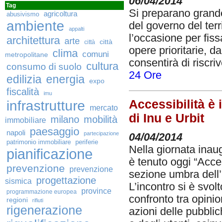
06/04/2014
Tag
Si preparano grande 
agricoltura
abusivismo
ambiente
del governo del terr
appalti
l’occasione per fiss
architettura
arte
città
città
opere prioritarie, da
clima
comuni
metropolitane
consentirà di riscri
cultura
consumo di suolo
24 Ore
edilizia
energia
expo
fiscalità
imu
infrastrutture
Accessibilità è 
mercato
di Inu e Urbit
milano
mobilità
immobiliare
paesaggio
napoli
partecipazione
04/04/2014
patrimonio immobiliare
periferie
Nella giornata inaug
pianificazione
è tenuto oggi “Acces
prevenzione
prevenzione
sezione umbra dell’I
progettazione
sismica
L’incontro si è svol
province
programmazione europea
confronto tra opinio
regioni
rifiuti
rigenerazione
azioni delle pubbli