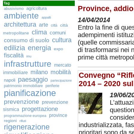
Tag
Province, addio
agricoltura
abusivismo
ambiente
appalti
14/04/2014
architettura
arte
città
città
Entro la fine di qu
clima
comuni
metropolitane
adempimenti istituz
cultura
consumo di suolo
(quelle commissari
edilizia
energia
expo
di trasformarsi nei 
fiscalità
prime città metropo
imu
infrastrutture
mercato
milano
mobilità
immobiliare
Convegno “Rifl
paesaggio
napoli
partecipazione
2014 – 2020 sul
patrimonio immobiliare
periferie
pianificazione
19/06/2
prevenzione
L’attua
prevenzione
progettazione
question
sismica
province
programmazione europea
consider
regioni
rifiuti
industrializzata, fa
rigenerazione
prioritari sono da 