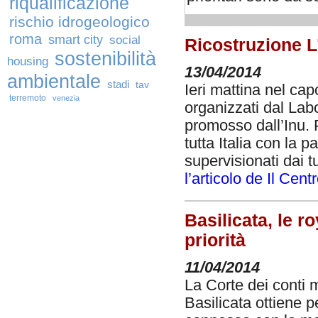
riqualificazione
rischio idrogeologico
roma
smart city
social
Ricostruzione L’
sostenibilità
housing
13/04/2014
ambientale
stadi
tav
Ieri mattina nel cap
terremoto
venezia
organizzati dal Labo
promosso dall’Inu. P
tutta Italia con la
supervisionati dai tu
l’articolo de Il Cent
Basilicata, le r
priorità
11/04/2014
La Corte dei conti m
Basilicata ottiene p