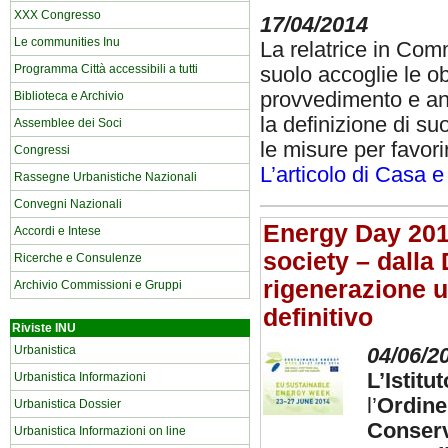
XXX Congresso
17/04/2014
Le communities Inu
La relatrice in Co
Programma Città accessibili a tutti
suolo accoglie le ob
provvedimento e ann
Biblioteca e Archivio
la definizione di su
Assemblee dei Soci
le misure per favor
Congressi
L’articolo di Casa e 
Rassegne Urbanistiche Nazionali
Convegni Nazionali
Energy Day 2014
Accordi e Intese
society – dalla 
Ricerche e Consulenze
rigenerazione u
Archivio Commissioni e Gruppi
definitivo
Riviste INU
Urbanistica
04/06/2
L’Istitu
Urbanistica Informazioni
l’
Ordine 
Urbanistica Dossier
Conserv
Urbanistica Informazioni on line