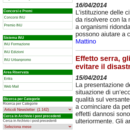
16/04/2014
L’istituzione delle 
Concorsi e Premi
Concorsi INU
da risolvere con la
Premio INU
a organismi ridondant
possono aiutare a c
Sistema INU
Mattino
INU Formazione
INU Edizioni
Effetto serra, g
INU Urbanpromo
evitare il disast
Area Riservata
15/04/2014
Entra
La presentazione de
Web Mail
situazione di un’ec
qualità sul versante
Ricerca per Categorie
Ricerca per Categorie
a cominciare da pet
effetti dannosi sono
Cerca in Archivio i post precedenti
ulteriormente. Gli ar
Cerca in Archivio i post precedenti