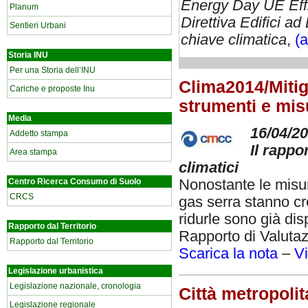
Energy Day UE Effi
Planum
Direttiva Edifici a
Sentieri Urbani
chiave climatica
,
(
Storia INU
Per una Storia dell’INU
Clima2014/Mitig
Cariche e proposte Inu
strumenti e misu
Media
16/04/2
Addetto stampa
Il rappo
Area stampa
climatici
Nonostante le misure
Centro Ricerca Consumo di Suolo
CRCS
gas serra stanno cr
ridurle sono già dis
Rapporto dal Territorio
Rapporto di Valutaz
Rapporto dal Territorio
Scarica la nota
–
Vi
Legislazione urbanistica
Legislazione nazionale, cronologia
Città metropolit
Legislazione regionale