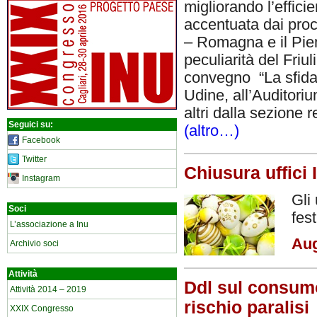
migliorando l’effici
accentuata dai proc
– Romagna e il Piem
peculiarità del Friul
convegno “La sfida 
Udine, all’Auditor
altri dalla sezione 
Seguici su:
(altro…)
Facebook
Twitter
Chiusura uffici
Instagram
Gli
Soci
fes
L’associazione a Inu
Aug
Archivio soci
Attività
Ddl sul consumo 
Attività 2014 – 2019
rischio paralisi
XXIX Congresso