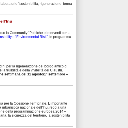
laboratorio “sostenibilità, rigenerazione, forma
ell’Inu
verso la Community “Politiche e interventi per la
bility of Environmental Risk”
, in programma
adini per la rigenerazione del borgo antico di
la fruibilità e della vivibilità dei Claustri.
ine settimana del 31 agosto/1° settembre –
nzia per la Coesione Territoriale. L’importante
 urbanistica nazionale dell’Inu, regola una
esione della programmazione europea 2014 –
na, la sicurezza del territorio, la sostenibilità