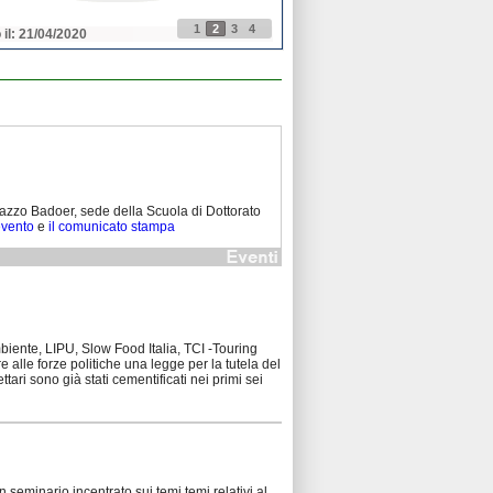
1
2
3
4
 il: 21/04/2020
Pubblicato il: 21/04/2020
azzo Badoer, sede della Scuola di Dottorato
evento
e
il comunicato stampa
biente, LIPU, Slow Food Italia, TCI -Touring
 alle forze politiche una legge per la tutela del
tari sono già stati cementificati nei primi sei
un seminario incentrato sui temi temi relativi al