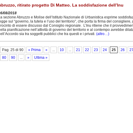
Abruzzo, ritirato progetto Di Matteo. La soddisfazione dell’Inu
06/08/2018
a sezione Abruzzo e Molise dell’Istituto Nazionale di Urbanistica esprime soddisfazio
egge sul “governo, la tutela e l’uso del territorio”, che porta la firma del consiglier
rocinto di essere discusso dal Consiglio regionale. L’Inu ritiene che il provvedime
ella pianificazione nell’attività di governo del territorio e al contempo avrebbe dilatat
ell’Accordo sia tra soggetti pubblici che tra questi e i privati.
(altro…)
Pag. 25 di 90
« Prima
«
...
10
...
21
22
23
24
25
26
2
80
90
...
»
Ultima »