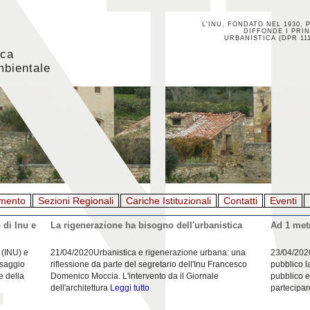
L'INU, FONDATO NEL 1930, 
DIFFONDE I PRIN
URBANISTICA (DPR 111
ica
mbientale
mento
Sezioni Regionali
Cariche Istituzionali
Contatti
Eventi
 di Inu e
La rigenerazione ha bisogno dell'urbanistica
Ad 1 metr
 (INU) e
21/04/2020Urbanistica e rigenerazione urbana: una
23/04/202
esaggio
riflessione da parte del segretario dell'Inu Francesco
pubblico l
e della
Domenico Moccia. L'intervento da il Giornale
pubblico e
dell'architettura
Leggi tutto
partecipar