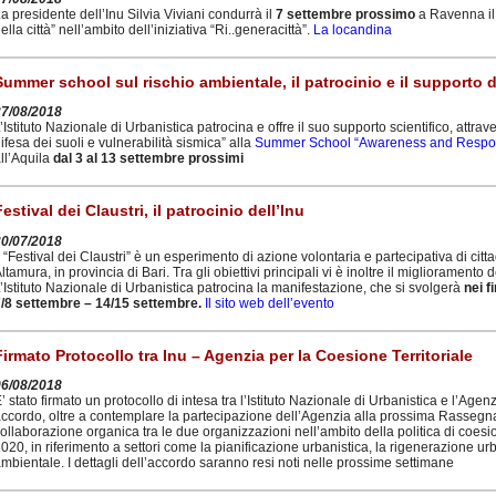
a presidente dell’Inu Silvia Viviani condurrà il
7 settembre prossimo
a Ravenna il 
ella città” nell’ambito dell’iniziativa “Ri..generacittà”.
La locandina
Summer school sul rischio ambientale, il patrocinio e il supporto d
27/08/2018
’Istituto Nazionale di Urbanistica patrocina e offre il suo supporto scientifico, attra
ifesa dei suoli e vulnerabilità sismica” alla
Summer School “Awareness and Responsi
ll’Aquila
dal 3 al 13 settembre prossimi
Festival dei Claustri, il patrocinio dell’Inu
30/07/2018
l “Festival dei Claustri” è un esperimento di azione volontaria e partecipativa di citt
ltamura, in provincia di Bari. Tra gli obiettivi principali vi è inoltre il miglioramento del
’Istituto Nazionale di Urbanistica patrocina la manifestazione, che si svolgerà
nei f
/8 settembre – 14/15 settembre.
Il sito web dell’evento
Firmato Protocollo tra Inu – Agenzia per la Coesione Territoriale
06/08/2018
’ stato firmato un protocollo di intesa tra l’Istituto Nazionale di Urbanistica e l’Age
ccordo, oltre a contemplare la partecipazione dell’Agenzia alla prossima Rassegna
ollaborazione organica tra le due organizzazioni nell’ambito della politica di co
020, in riferimento a settori come la pianificazione urbanistica, la rigenerazione urba
mbientale. I dettagli dell’accordo saranno resi noti nelle prossime settimane