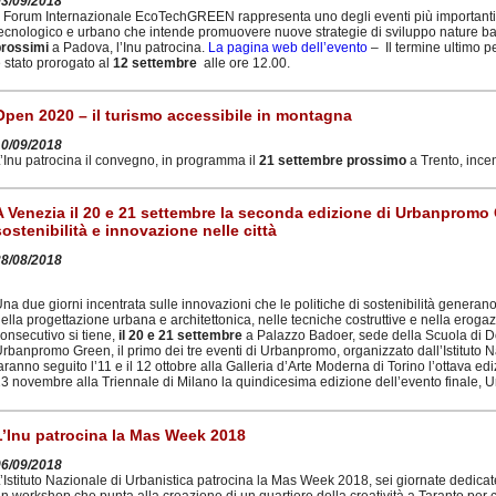
03/09/2018
l Forum Internazionale EcoTechGREEN rappresenta uno degli eventi più importanti e
ecnologico e urbano che intende promuovere nuove strategie di sviluppo nature bas
prossimi
a Padova, l’Inu patrocina.
La pagina web dell’evento
– Il termine ultimo 
 stato prorogato al
12 settembre
alle ore 12.00.
Open 2020 – il turismo accessibile in montagna
10/09/2018
’Inu patrocina il convegno, in programma il
21 settembre prossimo
a Trento, incen
A Venezia il 20 e 21 settembre la seconda edizione di Urbanpromo 
sostenibilità e innovazione nelle città
28/08/2018
na due giorni incentrata sulle innovazioni che le politiche di sostenibilità generano 
ella progettazione urbana e architettonica, nelle tecniche costruttive e nella eroga
onsecutivo si tiene,
il 20 e 21 settembre
a Palazzo Badoer, sede della Scuola di Dot
rbanpromo Green, il primo dei tre eventi di Urbanpromo, organizzato dall’Istituto Na
aranno seguito l’11 e il 12 ottobre alla Galleria d’Arte Moderna di Torino l’ottava 
3 novembre alla Triennale di Milano la quindicesima edizione dell’evento finale, 
L’Inu patrocina la Mas Week 2018
06/09/2018
’Istituto Nazionale di Urbanistica patrocina la Mas Week 2018, sei giornate dedicate
n workshop che punta alla creazione di un quartiere della creatività a Taranto per con