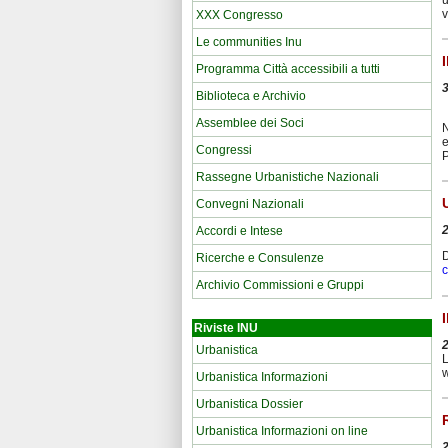
v
XXX Congresso
Le communities Inu
Programma Città accessibili a tutti
Biblioteca e Archivio
Assemblee dei Soci
N
e
Congressi
Rassegne Urbanistiche Nazionali
Convegni Nazionali
Accordi e Intese
Ricerche e Consulenze
c
Archivio Commissioni e Gruppi
Riviste INU
Urbanistica
L
w
Urbanistica Informazioni
Urbanistica Dossier
Urbanistica Informazioni on line