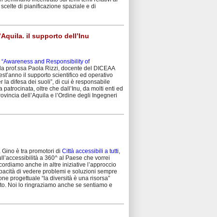
e scelte di pianificazione spaziale e di
Aquila. il supporto dell’Inu
 “Awareness and Responsibility of
alla prof.ssa Paola Rizzi, docente del DICEAA
st’anno il supporto scientifico ed operativo
 la difesa dei suoli”, di cui è responsabile
patrocinata, oltre che dall’Inu, da molti enti ed
Provincia dell’Aquila e l’Ordine degli Ingegneri
 Gino è tra promotori di
Città accessibili a tutti
,
ull’accessibilità a 360^ al Paese che vorrei
cordiamo anche in altre iniziative l’approccio
apacità di vedere problemi e soluzioni sempre
ione progettuale “la diversità è una risorsa”
olto. Noi lo ringraziamo anche se sentiamo e