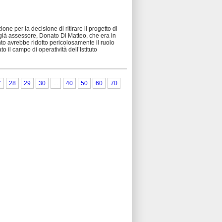
ne per la decisione di ritirare il progetto di
e, già assessore, Donato Di Matteo, che era in
nto avrebbe ridotto pericolosamente il ruolo
o il campo di operatività dell’Istituto
7
28
29
30
...
40
50
60
70