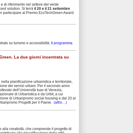
 di riferimento nel settore del verde
ed solution. Si terrà
il 20 e il 21 settembre
per partecipare al Premio EcoTechGreen Award
trato su turismo e accessibilità.
Il programma
Green. La due giorni incentrata su
nella pianificazione urbanistica e territoriale,
zione dei servizi urbani. Per il secondo anno
torato dell’Università Iuav di Venezia,
zionale di Urbanistica e da Urbit, a cui
edizione di Urbanpromo social housing e dal 20 al
Urbanpromo Progetti per il Paese.
(altro…)
 alla creatività, che comprende il progetto di
tribuire alla riqualificazione della città