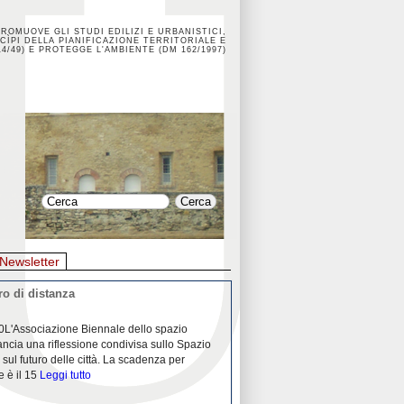
PROMUOVE GLI STUDI EDILIZI E URBANISTICI,
CÌPI DELLA PIANIFICAZIONE TERRITORIALE E
4/49) E PROTEGGE L'AMBIENTE (DM 162/1997)
Newsletter
o di distanza
La crisi dei porti durante la
0L'Associazione Biennale dello spazio
26/04/2020Nei mesi passati abbiam
ancia una riflessione condivisa sullo Spazio
Community "Porti città territori", 
 sul futuro delle città. La scadenza per
collaborazione con Assoporti e A
e è il 15
Leggi tutto
pandemia ci ha
Leggi tutto