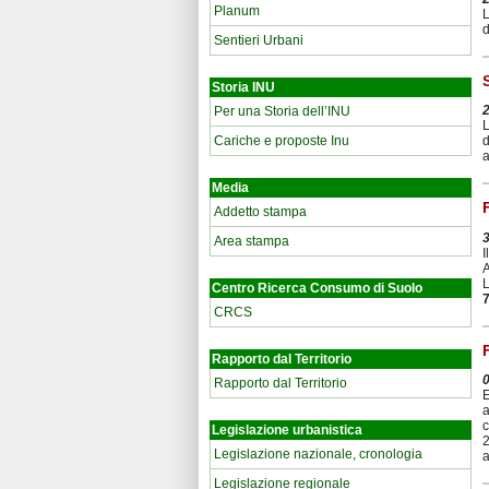
Planum
L
d
Sentieri Urbani
Storia INU
Per una Storia dell’INU
L
Cariche e proposte Inu
d
a
Media
Addetto stampa
Area stampa
I
A
L
Centro Ricerca Consumo di Suolo
7
CRCS
Rapporto dal Territorio
Rapporto dal Territorio
E
a
c
Legislazione urbanistica
2
Legislazione nazionale, cronologia
a
Legislazione regionale