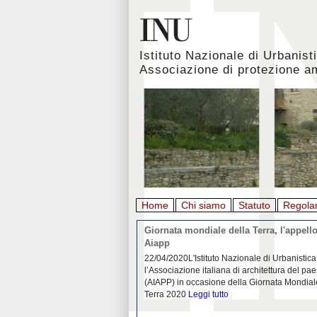
Istituto Nazionale di Urbanist
Associazione di protezione a
Home
Chi siamo
Statuto
Regola
rbanistica italiana al
Giornata mondiale della Terra, l'appello
emergenza. L’INU apre una
Aiapp
tiva: ecco come partecipare
 diffondersi del contagio da
22/04/2020L'Istituto Nazionale di Urbanistica
pieno svolgimento, è ormai
l’Associazione italiana di architettura del pa
eguenze sociali, economiche e
(AIAPP) in occasione della Giornata Mondial
idemia
Leggi tutto
Terra 2020
Leggi tutto