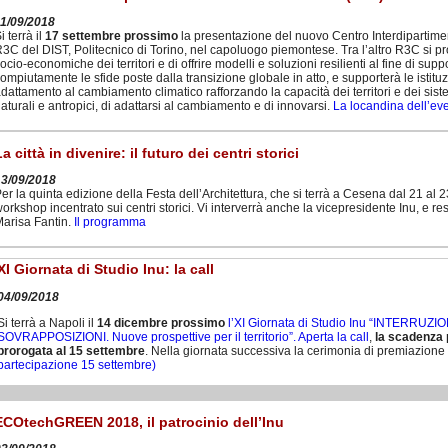
11/09/2018
i terrà il
17 settembre prossimo
la presentazione del nuovo Centro Interdipartime
3C del DIST, Politecnico di Torino, nel capoluogo piemontese. Tra l’altro R3C si pr
ocio-economiche dei territori e di offrire modelli e soluzioni resilienti al fine di supp
ompiutamente le sfide poste dalla transizione globale in atto, e supporterà le istituzi
dattamento al cambiamento climatico rafforzando la capacità dei territori e dei sistem
aturali e antropici, di adattarsi al cambiamento e di innovarsi.
La locandina dell’ev
La città in divenire: il futuro dei centri storici
13/09/2018
er la quinta edizione della Festa dell’Architettura, che si terrà a Cesena dal 21 al
orkshop incentrato sui centri storici. Vi interverrà anche la vicepresidente Inu, e r
arisa Fantin.
Il programma
XI Giornata di Studio Inu: la call
04/09/2018
Si terrà a Napoli il
14 dicembre prossimo
l’XI Giornata di Studio Inu “INTERRUZ
SOVRAPPOSIZIONI. Nuove prospettive per il territorio”. Aperta la call
,
la scadenza p
prorogata
al 15 settembre
. Nella giornata successiva la cerimonia di premiazione
partecipazione 15 settembre)
ECOtechGREEN 2018, il patrocinio dell’Inu