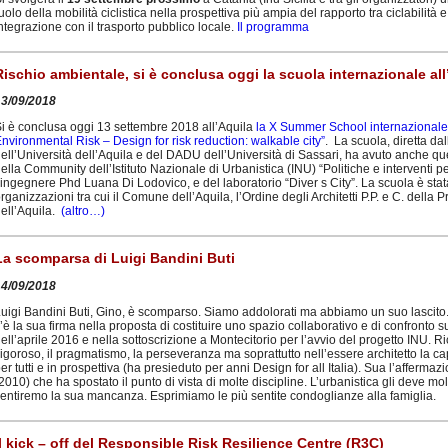
uolo della mobilità ciclistica nella prospettiva più ampia del rapporto tra ciclabilità 
ntegrazione con il trasporto pubblico locale.
Il programma
Rischio ambientale, si è conclusa oggi la scuola internazionale all’
13/09/2018
i è conclusa oggi 13 settembre 2018 all’Aquila
la X Summer School internazionale
nvironmental Risk – Design for risk reduction: walkable city”
. La scuola, diretta d
ell’Università dell’Aquila e del DADU dell’Università di Sassari, ha avuto anche que
ella Community dell’Istituto Nazionale di Urbanistica (INU) “Politiche e interventi per
’ingegnere Phd Luana Di Lodovico, e del laboratorio “Diver s City”. La scuola è stata 
rganizzazioni tra cui il Comune dell’Aquila, l’Ordine degli Architetti P.P. e C. della 
ell’Aquila.
(altro…)
La scomparsa di Luigi Bandini Buti
14/09/2018
uigi Bandini Buti, Gino, è scomparso. Siamo addolorati ma abbiamo un suo lascito.
’è la sua firma nella proposta di costituire uno spazio collaborativo e di confronto s
ell’aprile 2016 e nella sottoscrizione a Montecitorio per l’avvio del progetto INU. Ri
igoroso, il pragmatismo, la perseveranza ma soprattutto nell’essere architetto la c
er tutti e in prospettiva (ha presieduto per anni Design for all Italia). Sua l’affermaz
2010) che ha spostato il punto di vista di molte discipline. L’urbanistica gli deve m
entiremo la sua mancanza. Esprimiamo le più sentite condoglianze alla famiglia.
Il kick – off del Responsible Risk Resilience Centre (R3C)