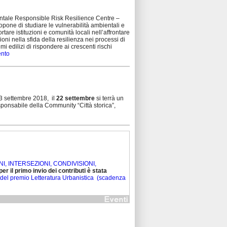
ntale Responsible Risk Resilience Centre –
opone di studiare le vulnerabilità ambientali e
ortare istituzioni e comunità locali nellʼaffrontare
oni nella sfida della resilienza nei processi di
i edilizi di rispondere ai crescenti rischi
ento
 23 settembre 2018, il
22 settembre
si terrà un
esponsabile della Community “Città storica”,
IONI, INTERSEZIONI, CONDIVISIONI,
er il primo invio dei contributi è stata
del premio Letteratura Urbanistica (scadenza