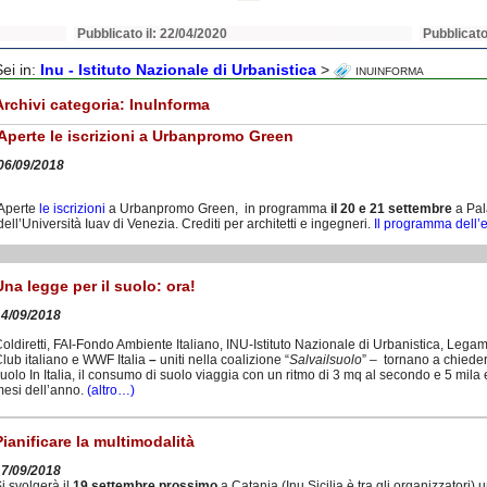
Pubblicato il: 22/04/2020
Pubblicato
Sei in:
Inu - Istituto Nazionale di Urbanistica
>
INUINFORMA
Archivi categoria:
InuInforma
Aperte le iscrizioni a Urbanpromo Green
06/09/2018
Aperte
le iscrizioni
a Urbanpromo Green, in programma
il 20 e 21 settembre
a Pal
dell’Università Iuav di Venezia. Crediti per architetti e ingegneri.
Il programma dell’
Una legge per il suolo: ora!
14/09/2018
oldiretti, FAI-Fondo Ambiente Italiano, INU-Istituto Nazionale di Urbanistica, Legam
lub italiano e WWF Italia
–
uniti nella coalizione “
Salvailsuolo
” – tornano a chiedere
uolo In Italia, il consumo di suolo viaggia con un ritmo di 3 mq al secondo e 5 mila et
esi dell’anno.
(altro…)
Pianificare la multimodalità
17/09/2018
i svolgerà il
19 settembre prossimo
a Catania (Inu Sicilia è tra gli organizzatori) 