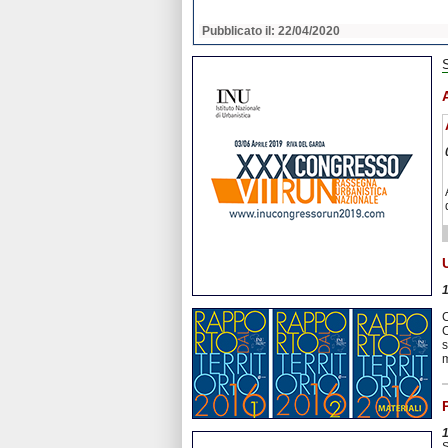
2020
Pubblicato il: 22/04/2020
C
C
s
m
S