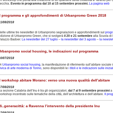
ecchia.
Evento in programma dal 10 al 15 settembre prossimi.
La pagina web
Il programma e gli approfondimenti di Urbanpromo Green 2018
31/08/2018
elle ultime tre newsletter di Urbanpromo segnalazioni e approfondimenti sul
progr
dizione di Urbanpromo Green, che si svolgerà
il 20 e 21 settembre
alla Scuola di 
Palazzo Badoer.
La newsletter del 27 luglio
–
la newsletter del 3 agosto
–
la newsle
Urbanpromo social housing, le indicazioni sul programma
20/07/2018
Di
Urbanpromo social housing
, la manifestazione di riferimento sull’abitare socia
ivica di arte moderna di Torino
, sono disponibili le
i titoli e le indicazioni sulle ini
Il workshop abitare Morano: verso una nuova qualità dell’abitare
27/08/2018
a sezione Calabria dell’Inu è tra gli organizzatori,
dal 7 al 9 settembre prossimi
a 
orkshop incentrato sulle tematiche della città, dell’architettura e dell’abitare.
Il pro
Ri..generacittà: a Ravenna l’intervento della presidente Inu
27/08/2018