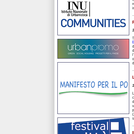
r
i
S
E
d
d
l
o
d
L
c
d
v
p
(
s