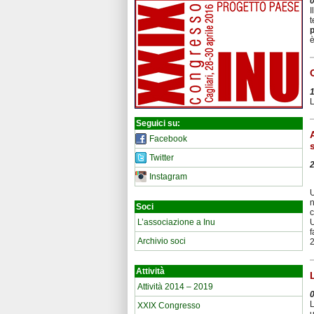
I
t
è
L
Seguici su:
Facebook
Twitter
Instagram
U
n
Soci
c
L’associazione a Inu
U
f
Archivio soci
2
Attività
Attività 2014 – 2019
L
XXIX Congresso
u