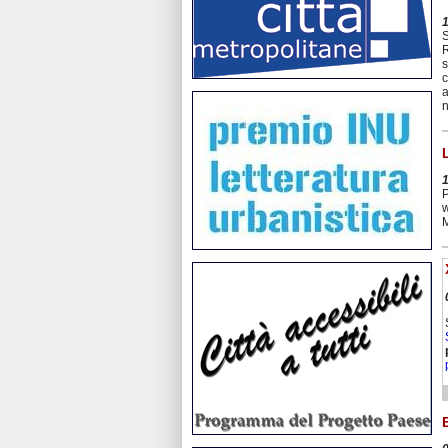
S
R
s
c
a
n
P
w
M