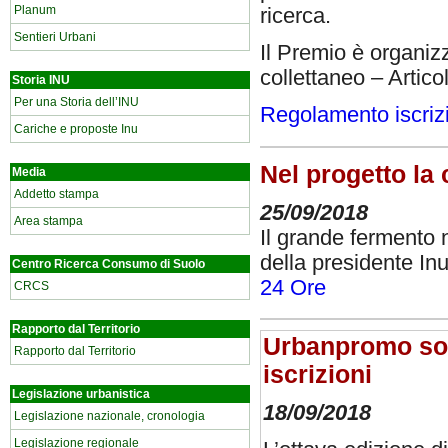
Planum
ricerca.
Sentieri Urbani
Il Premio è organizz
collettaneo – Articol
Storia INU
Per una Storia dell’INU
Regolamento iscriz
Cariche e proposte Inu
Nel progetto la 
Media
Addetto stampa
25/09/2018
Area stampa
Il grande fermento n
della presidente In
Centro Ricerca Consumo di Suolo
24 Ore
CRCS
Rapporto dal Territorio
Urbanpromo soci
Rapporto dal Territorio
iscrizioni
Legislazione urbanistica
18/09/2018
Legislazione nazionale, cronologia
Legislazione regionale