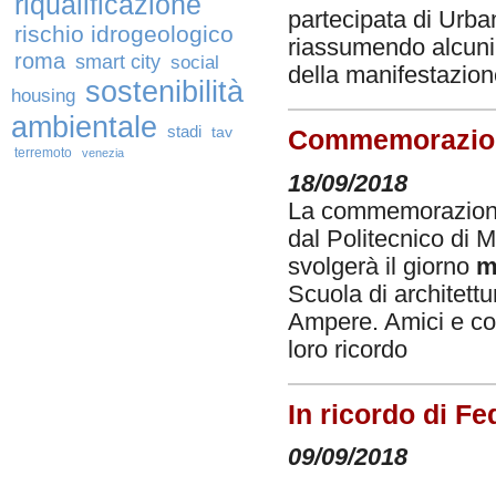
riqualificazione
partecipata di Urba
rischio idrogeologico
riassumendo alcuni 
roma
smart city
social
della manifestazio
sostenibilità
housing
ambientale
stadi
tav
Commemorazione
terremoto
venezia
18/09/2018
La commemorazione 
dal Politecnico di M
svolgerà il giorno
m
Scuola di architettu
Ampere. Amici e col
loro ricordo
In ricordo di Fe
09/09/2018