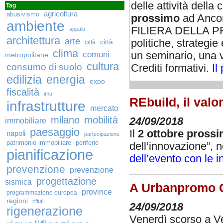
delle attività della 
Tag
agricoltura
abusivismo
prossimo
ad Ancona
ambiente
FILIERA DELLA P
appalti
architettura
arte
politiche, strategie
città
città
clima
un seminario, una v
comuni
metropolitane
cultura
consumo di suolo
Crediti formativi.
Il
edilizia
energia
expo
fiscalità
imu
REbuild, il valo
infrastrutture
mercato
milano
mobilità
24/09/2018
immobiliare
paesaggio
Il
2 ottobre pross
napoli
partecipazione
patrimonio immobiliare
periferie
dell’innovazione”, n
pianificazione
dell’evento con le i
prevenzione
prevenzione
progettazione
sismica
A Urbanpromo Gr
province
programmazione europea
regioni
rifiuti
24/09/2018
rigenerazione
Venerdì scorso a Ve