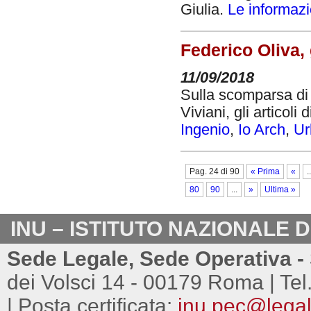
Giulia.
Le informazi
Federico Oliva, g
11/09/2018
Sulla scomparsa di F
Viviani, gli articoli 
Ingenio
,
Io Arch
,
Ur
Pag. 24 di 90
« Prima
«
..
80
90
...
»
Ultima »
INU – ISTITUTO NAZIONALE 
Sede Legale, Sede Operativa - 
dei Volsci 14 - 00179 Roma | Tel
| Posta certificata:
inu.pec@legalm