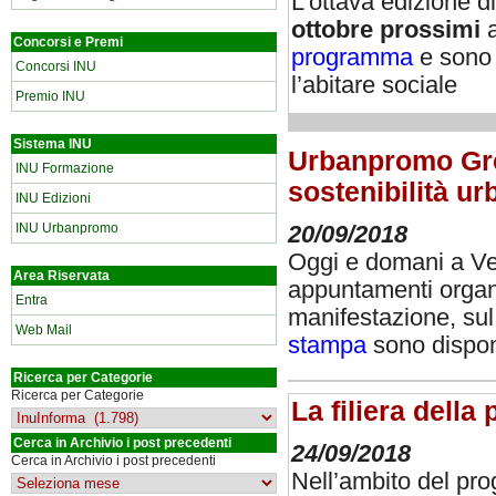
L’ottava edizione d
ottobre prossimi
a
Concorsi e Premi
programma
e sono
Concorsi INU
l’abitare sociale
Premio INU
Sistema INU
Urbanpromo Gree
INU Formazione
sostenibilità ur
INU Edizioni
INU Urbanpromo
20/09/2018
Oggi e domani a Ve
Area Riservata
appuntamenti organi
Entra
manifestazione, su
Web Mail
stampa
sono disponi
Ricerca per Categorie
Ricerca per Categorie
La filiera della
Cerca in Archivio i post precedenti
24/09/2018
Cerca in Archivio i post precedenti
Nell’ambito del prog