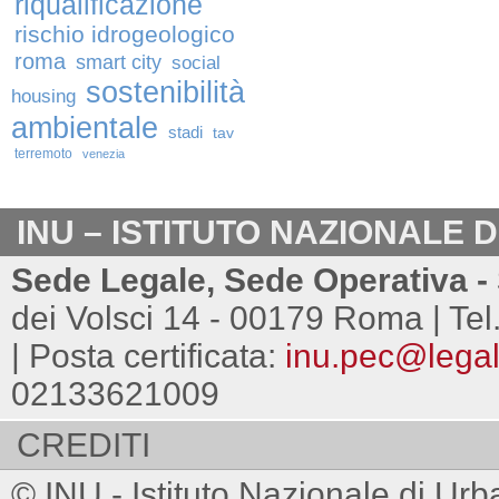
riqualificazione
rischio idrogeologico
roma
smart city
social
sostenibilità
housing
ambientale
stadi
tav
terremoto
venezia
INU – ISTITUTO NAZIONALE 
Sede Legale, Sede Operativa - 
dei Volsci 14 - 00179 Roma | Tel
| Posta certificata:
inu.pec@legalm
02133621009
CREDITI
© INU - Istituto Nazionale di Urb