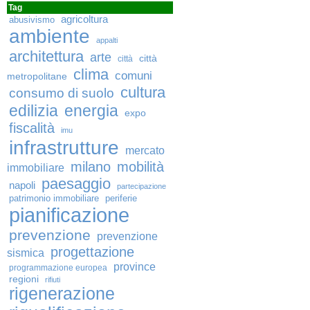
Tag
agricoltura
abusivismo
ambiente
appalti
architettura
arte
città
città
clima
comuni
metropolitane
cultura
consumo di suolo
edilizia
energia
expo
fiscalità
imu
infrastrutture
mercato
milano
mobilità
immobiliare
paesaggio
napoli
partecipazione
patrimonio immobiliare
periferie
pianificazione
prevenzione
prevenzione
progettazione
sismica
province
programmazione europea
regioni
rifiuti
rigenerazione