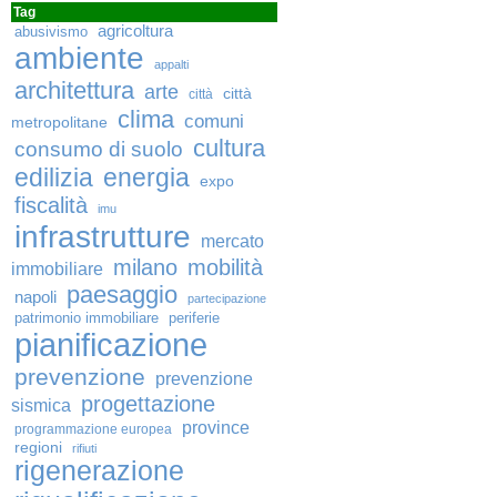
Tag
agricoltura
abusivismo
ambiente
appalti
architettura
arte
città
città
clima
comuni
metropolitane
cultura
consumo di suolo
edilizia
energia
expo
fiscalità
imu
infrastrutture
mercato
milano
mobilità
immobiliare
paesaggio
napoli
partecipazione
patrimonio immobiliare
periferie
pianificazione
prevenzione
prevenzione
progettazione
sismica
province
programmazione europea
regioni
rifiuti
rigenerazione