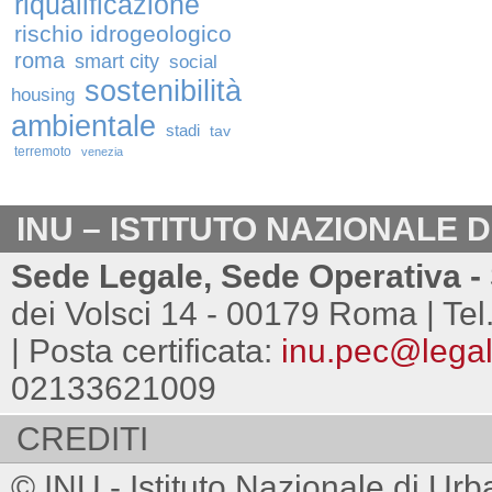
riqualificazione
rischio idrogeologico
roma
smart city
social
sostenibilità
housing
ambientale
stadi
tav
terremoto
venezia
INU – ISTITUTO NAZIONALE 
Sede Legale, Sede Operativa - 
dei Volsci 14 - 00179 Roma | Tel
| Posta certificata:
inu.pec@legalm
02133621009
CREDITI
© INU - Istituto Nazionale di Urb