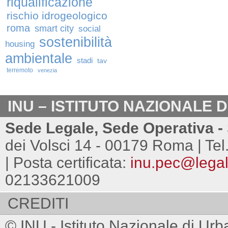
riqualificazione
rischio idrogeologico
roma
smart city
social
sostenibilità
housing
ambientale
stadi
tav
terremoto
venezia
INU – ISTITUTO NAZIONALE 
Sede Legale, Sede Operativa - 
dei Volsci 14 - 00179 Roma | Tel
| Posta certificata:
inu.pec@legalm
02133621009
CREDITI
© INU - Istituto Nazionale di Urb