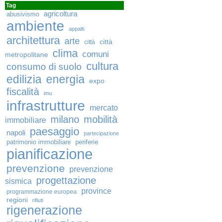
Tag
agricoltura
abusivismo
ambiente
appalti
architettura
arte
città
città
clima
comuni
metropolitane
cultura
consumo di suolo
edilizia
energia
expo
fiscalità
imu
infrastrutture
mercato
milano
mobilità
immobiliare
paesaggio
napoli
partecipazione
patrimonio immobiliare
periferie
pianificazione
prevenzione
prevenzione
progettazione
sismica
province
programmazione europea
regioni
rifiuti
rigenerazione