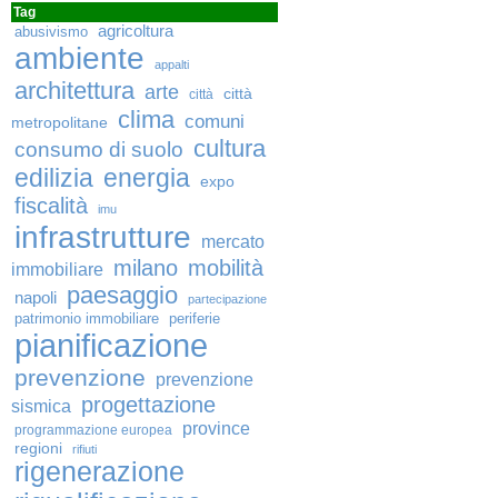
Tag
agricoltura
abusivismo
ambiente
appalti
architettura
arte
città
città
clima
comuni
metropolitane
cultura
consumo di suolo
edilizia
energia
expo
fiscalità
imu
infrastrutture
mercato
milano
mobilità
immobiliare
paesaggio
napoli
partecipazione
patrimonio immobiliare
periferie
pianificazione
prevenzione
prevenzione
progettazione
sismica
province
programmazione europea
regioni
rifiuti
rigenerazione