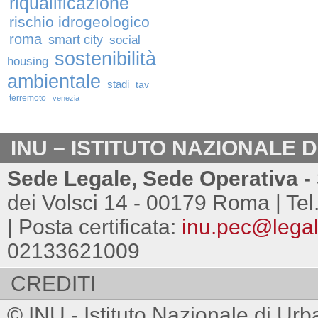
riqualificazione
rischio idrogeologico
roma
smart city
social
sostenibilità
housing
ambientale
stadi
tav
terremoto
venezia
INU – ISTITUTO NAZIONALE 
Sede Legale, Sede Operativa - 
dei Volsci 14 - 00179 Roma | Tel
| Posta certificata:
inu.pec@legalm
02133621009
CREDITI
© INU - Istituto Nazionale di Urb