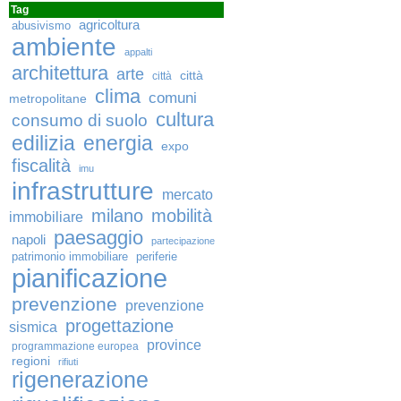
Tag
agricoltura
abusivismo
ambiente
appalti
architettura
arte
città
città
clima
comuni
metropolitane
cultura
consumo di suolo
edilizia
energia
expo
fiscalità
imu
infrastrutture
mercato
milano
mobilità
immobiliare
paesaggio
napoli
partecipazione
patrimonio immobiliare
periferie
pianificazione
prevenzione
prevenzione
progettazione
sismica
province
programmazione europea
regioni
rifiuti
rigenerazione