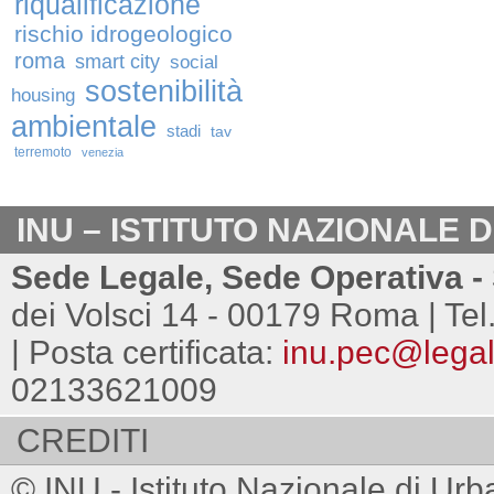
riqualificazione
rischio idrogeologico
roma
smart city
social
sostenibilità
housing
ambientale
stadi
tav
terremoto
venezia
INU – ISTITUTO NAZIONALE 
Sede Legale, Sede Operativa - 
dei Volsci 14 - 00179 Roma | Tel
| Posta certificata:
inu.pec@legalm
02133621009
CREDITI
© INU - Istituto Nazionale di Urb