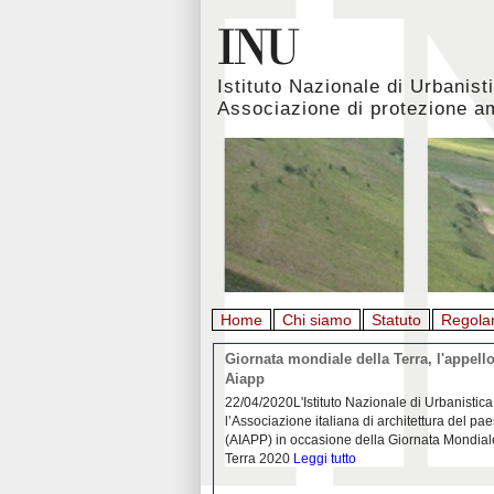
Istituto Nazionale di Urbanist
Associazione di protezione a
Home
Chi siamo
Statuto
Regola
rbanistica italiana al
Giornata mondiale della Terra, l'appello
emergenza. L’INU apre una
Aiapp
tiva: ecco come partecipare
 diffondersi del contagio da
22/04/2020L'Istituto Nazionale di Urbanistica
pieno svolgimento, è ormai
l’Associazione italiana di architettura del pa
eguenze sociali, economiche e
(AIAPP) in occasione della Giornata Mondial
idemia
Leggi tutto
Terra 2020
Leggi tutto