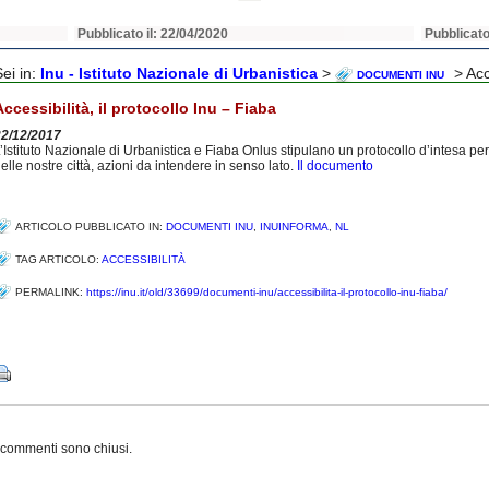
Pubblicato il: 22/04/2020
Pubblicato
Sei in:
Inu - Istituto Nazionale di Urbanistica
>
> Acce
DOCUMENTI INU
Accessibilità, il protocollo Inu – Fiaba
22/12/2017
’Istituto Nazionale di Urbanistica e Fiaba Onlus stipulano un protocollo d’intesa per 
elle nostre città, azioni da intendere in senso lato.
Il documento
ARTICOLO PUBBLICATO IN:
DOCUMENTI INU
,
INUINFORMA
,
NL
TAG ARTICOLO:
ACCESSIBILITÀ
PERMALINK:
https://inu.it/old/33699/documenti-inu/accessibilita-il-protocollo-inu-fiaba/
Share
 commenti sono chiusi.