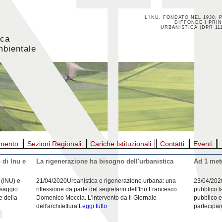
L'INU, FONDATO NEL 1930, 
DIFFONDE I PRIN
URBANISTICA (DPR 111
ica
mbientale
mento
Sezioni Regionali
Cariche Istituzionali
Contatti
Eventi
 di Inu e
La rigenerazione ha bisogno dell'urbanistica
Ad 1 metr
 (INU) e
21/04/2020Urbanistica e rigenerazione urbana: una
23/04/202
esaggio
riflessione da parte del segretario dell'Inu Francesco
pubblico l
e della
Domenico Moccia. L'intervento da il Giornale
pubblico e
dell'architettura
Leggi tutto
partecipar