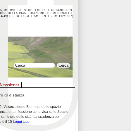
PROMUOVE GLI STUDI EDILIZI E URBANISTICI,
CÌPI DELLA PIANIFICAZIONE TERRITORIALE E
4/49) E PROTEGGE L'AMBIENTE (DM 162/1997)
Newsletter
o di distanza
La crisi dei porti durante la
0L'Associazione Biennale dello spazio
26/04/2020Nei mesi passati abbiam
ancia una riflessione condivisa sullo Spazio
Community "Porti città territori", 
 sul futuro delle città. La scadenza per
collaborazione con Assoporti e A
e è il 15
Leggi tutto
pandemia ci ha
Leggi tutto