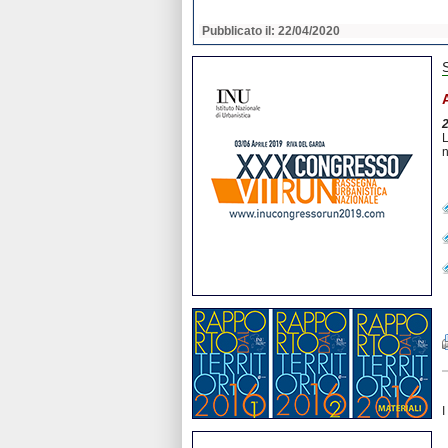
2020
Pubblicato il: 22/04/2020
L
n
I