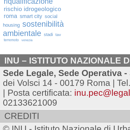
riqualificazione
rischio idrogeologico
roma
smart city
social
sostenibilità
housing
ambientale
stadi
tav
terremoto
venezia
INU – ISTITUTO NAZIONALE 
Sede Legale, Sede Operativa - 
dei Volsci 14 - 00179 Roma | Tel
| Posta certificata:
inu.pec@legalm
02133621009
CREDITI
© INU - Istituto Nazionale di Urb