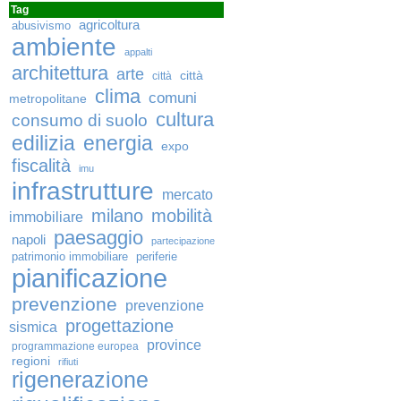
Tag
agricoltura
abusivismo
ambiente
appalti
architettura
arte
città
città
clima
comuni
metropolitane
cultura
consumo di suolo
edilizia
energia
expo
fiscalità
imu
infrastrutture
mercato
milano
mobilità
immobiliare
paesaggio
napoli
partecipazione
patrimonio immobiliare
periferie
pianificazione
prevenzione
prevenzione
progettazione
sismica
province
programmazione europea
regioni
rifiuti
rigenerazione