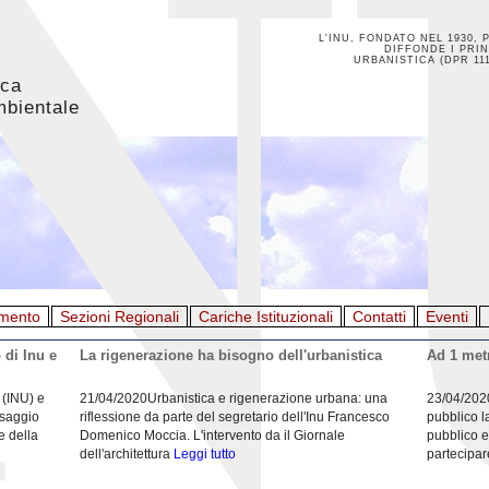
L'INU, FONDATO NEL 1930, 
DIFFONDE I PRIN
URBANISTICA (DPR 111
ica
mbientale
mento
Sezioni Regionali
Cariche Istituzionali
Contatti
Eventi
 di Inu e
La rigenerazione ha bisogno dell'urbanistica
Ad 1 metr
 (INU) e
21/04/2020Urbanistica e rigenerazione urbana: una
23/04/202
esaggio
riflessione da parte del segretario dell'Inu Francesco
pubblico l
e della
Domenico Moccia. L'intervento da il Giornale
pubblico e
dell'architettura
Leggi tutto
partecipar