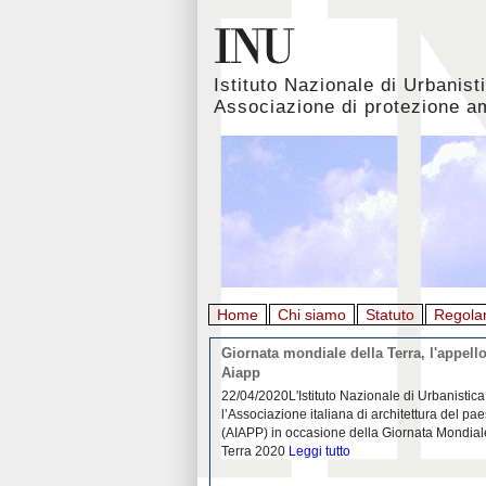
Istituto Nazionale di Urbanist
Associazione di protezione a
Home
Chi siamo
Statuto
Regola
rbanistica italiana al
Giornata mondiale della Terra, l'appello
emergenza. L’INU apre una
Aiapp
tiva: ecco come partecipare
 diffondersi del contagio da
22/04/2020L'Istituto Nazionale di Urbanistica
pieno svolgimento, è ormai
l’Associazione italiana di architettura del pa
eguenze sociali, economiche e
(AIAPP) in occasione della Giornata Mondial
idemia
Leggi tutto
Terra 2020
Leggi tutto