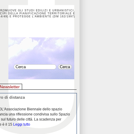
PROMUOVE GLI STUDI EDILIZI E URBANISTICI,
CÌPI DELLA PIANIFICAZIONE TERRITORIALE E
4/49) E PROTEGGE L'AMBIENTE (DM 162/1997)
Newsletter
o di distanza
La crisi dei porti durante la
0L'Associazione Biennale dello spazio
26/04/2020Nei mesi passati abbiam
ancia una riflessione condivisa sullo Spazio
Community "Porti città territori", 
 sul futuro delle città. La scadenza per
collaborazione con Assoporti e A
e è il 15
Leggi tutto
pandemia ci ha
Leggi tutto