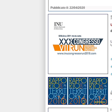
2020
Pubblicato il: 22/04/2020
L
U
I