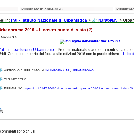
Pubblicato il: 22/04/2020
Pubblicato
Sei in:
Inu - Istituto Nazionale di Urbanistica
>
> Urbanp
INUINFORMA
Urbanpromo 2016 – Il nostro punto di vista (2)
01/08/2016
’ultima newsletter di Urbanpromo
– Progetti, materiale e aggiornamenti sulla galle
rbit. Ora seconda parte del focus sulle edizioni 2016 con le parole chiave –
Il sit
ARTICOLO PUBBLICATO IN:
INUINFORMA
,
NL
,
URBANPROMO
TAG ARTICOLO:
PERMALINK:
https://inu.it/old/27640/urbanpromo/urbanpromo-2016-il-nostro-punto-di-vista-2/
Share
 commenti sono chiusi.