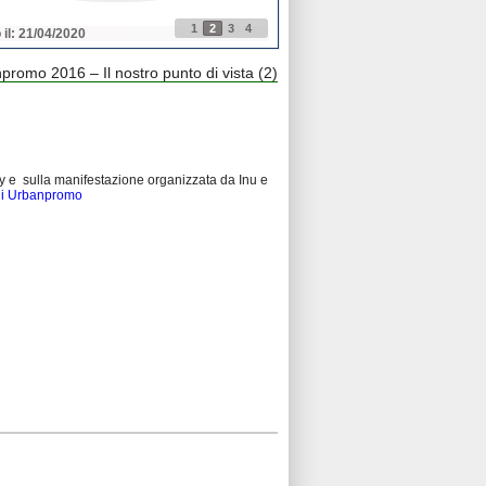
1
2
3
4
 il: 21/04/2020
Pubblicato il: 21/04/2020
romo 2016 – Il nostro punto di vista (2)
ry e sulla manifestazione organizzata da Inu e
o di Urbanpromo