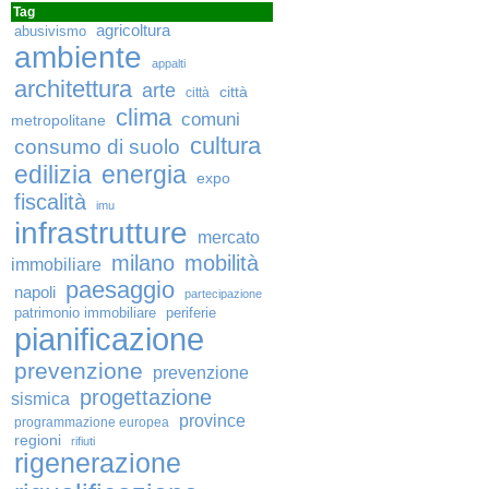
Tag
agricoltura
abusivismo
ambiente
appalti
architettura
arte
città
città
clima
comuni
metropolitane
cultura
consumo di suolo
edilizia
energia
expo
fiscalità
imu
infrastrutture
mercato
milano
mobilità
immobiliare
paesaggio
napoli
partecipazione
patrimonio immobiliare
periferie
pianificazione
prevenzione
prevenzione
progettazione
sismica
province
programmazione europea
regioni
rifiuti
rigenerazione