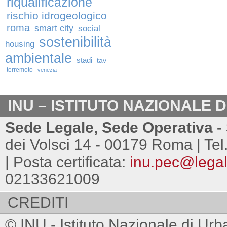
riqualificazione
rischio idrogeologico
roma
smart city
social
sostenibilità
housing
ambientale
stadi
tav
terremoto
venezia
INU – ISTITUTO NAZIONALE 
Sede Legale, Sede Operativa - 
dei Volsci 14 - 00179 Roma | Tel
| Posta certificata:
inu.pec@legalm
02133621009
CREDITI
© INU - Istituto Nazionale di Urb