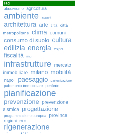
Tag
agricoltura
abusivismo
ambiente
appalti
architettura
arte
città
città
clima
comuni
metropolitane
cultura
consumo di suolo
edilizia
energia
expo
fiscalità
imu
infrastrutture
mercato
milano
mobilità
immobiliare
paesaggio
napoli
partecipazione
patrimonio immobiliare
periferie
pianificazione
prevenzione
prevenzione
progettazione
sismica
province
programmazione europea
regioni
rifiuti
rigenerazione