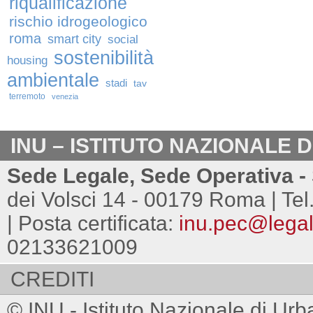
riqualificazione
rischio idrogeologico
roma
smart city
social
sostenibilità
housing
ambientale
stadi
tav
terremoto
venezia
INU – ISTITUTO NAZIONALE 
Sede Legale, Sede Operativa - 
dei Volsci 14 - 00179 Roma | Tel
| Posta certificata:
inu.pec@legalm
02133621009
CREDITI
© INU - Istituto Nazionale di Urb