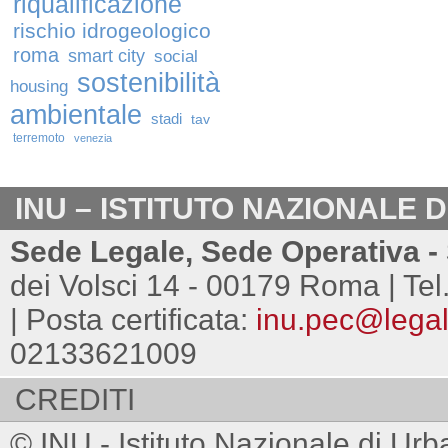
riqualificazione
rischio idrogeologico
roma
smart city
social
sostenibilità
housing
ambientale
stadi
tav
terremoto
venezia
INU – ISTITUTO NAZIONALE 
Sede Legale, Sede Operativa - 
dei Volsci 14 - 00179 Roma | Tel
| Posta certificata:
inu.pec@legalm
02133621009
CREDITI
© INU - Istituto Nazionale di Urb