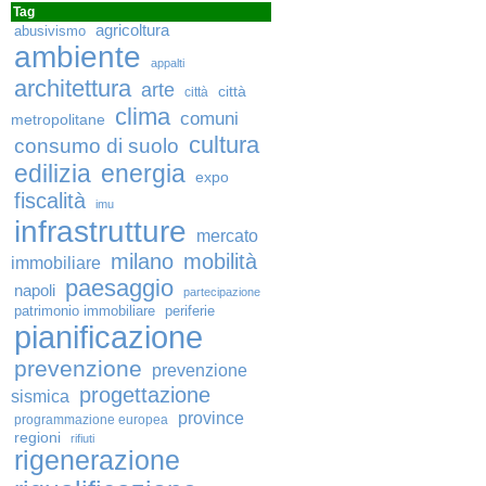
Tag
agricoltura
abusivismo
ambiente
appalti
architettura
arte
città
città
clima
comuni
metropolitane
cultura
consumo di suolo
edilizia
energia
expo
fiscalità
imu
infrastrutture
mercato
milano
mobilità
immobiliare
paesaggio
napoli
partecipazione
patrimonio immobiliare
periferie
pianificazione
prevenzione
prevenzione
progettazione
sismica
province
programmazione europea
regioni
rifiuti
rigenerazione