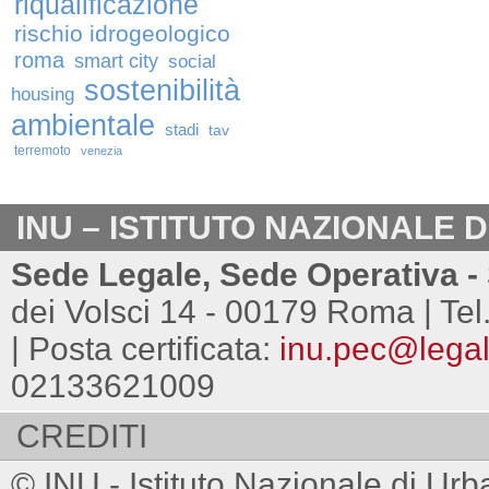
riqualificazione
rischio idrogeologico
roma
smart city
social
sostenibilità
housing
ambientale
stadi
tav
terremoto
venezia
INU – ISTITUTO NAZIONALE 
Sede Legale, Sede Operativa - 
dei Volsci 14 - 00179 Roma | Tel
| Posta certificata:
inu.pec@legalm
02133621009
CREDITI
© INU - Istituto Nazionale di Urb