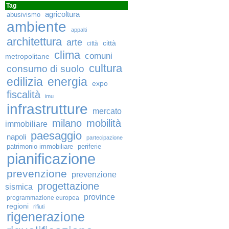
Tag
agricoltura
abusivismo
ambiente
appalti
architettura
arte
città
città
clima
comuni
metropolitane
cultura
consumo di suolo
edilizia
energia
expo
fiscalità
imu
infrastrutture
mercato
milano
mobilità
immobiliare
paesaggio
napoli
partecipazione
patrimonio immobiliare
periferie
pianificazione
prevenzione
prevenzione
progettazione
sismica
province
programmazione europea
regioni
rifiuti
rigenerazione