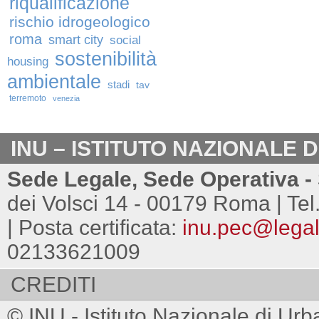
riqualificazione
rischio idrogeologico
roma
smart city
social
sostenibilità
housing
ambientale
stadi
tav
terremoto
venezia
INU – ISTITUTO NAZIONALE 
Sede Legale, Sede Operativa - 
dei Volsci 14 - 00179 Roma | Tel
| Posta certificata:
inu.pec@legalm
02133621009
CREDITI
© INU - Istituto Nazionale di Urb