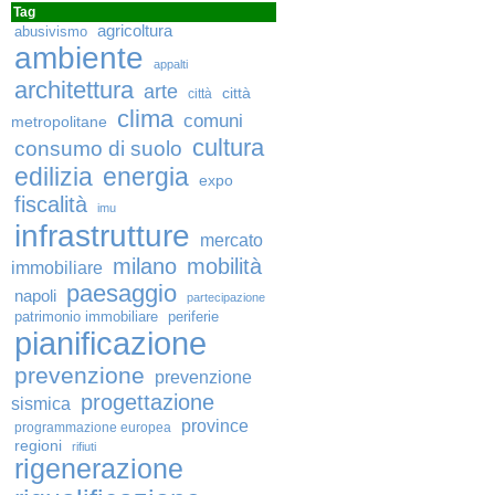
Tag
agricoltura
abusivismo
ambiente
appalti
architettura
arte
città
città
clima
comuni
metropolitane
cultura
consumo di suolo
edilizia
energia
expo
fiscalità
imu
infrastrutture
mercato
milano
mobilità
immobiliare
paesaggio
napoli
partecipazione
patrimonio immobiliare
periferie
pianificazione
prevenzione
prevenzione
progettazione
sismica
province
programmazione europea
regioni
rifiuti
rigenerazione