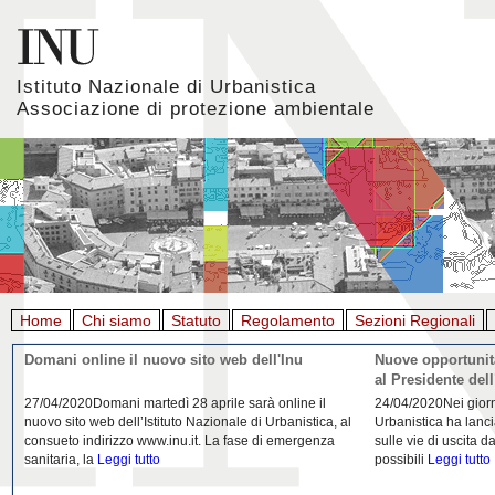
Istituto Nazionale di Urbanistica
Associazione di protezione ambientale
Home
Chi siamo
Statuto
Regolamento
Sezioni Regionali
Giornata mondiale della Terra, l'appello di Inu e
La rigenerazio
Aiapp
22/04/2020L'Istituto Nazionale di Urbanistica (INU) e
21/04/2020Urban
l’Associazione italiana di architettura del paesaggio
riflessione da pa
(AIAPP) in occasione della Giornata Mondiale della
Domenico Moccia.
Terra 2020
Leggi tutto
dell'architettura
L