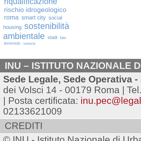
riqualificazione
rischio idrogeologico
roma
smart city
social
sostenibilità
housing
ambientale
stadi
tav
terremoto
venezia
INU – ISTITUTO NAZIONALE 
Sede Legale, Sede Operativa - 
dei Volsci 14 - 00179 Roma | Tel
| Posta certificata:
inu.pec@legalm
02133621009
CREDITI
© INU - Istituto Nazionale di Urb