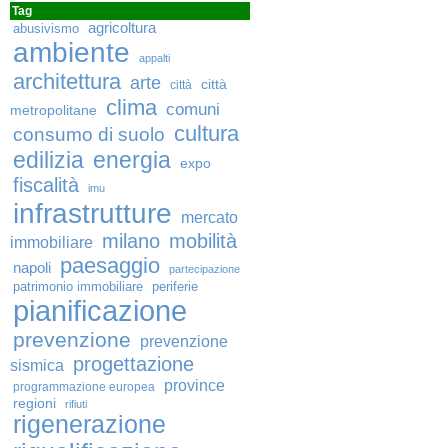
Tag
agricoltura
abusivismo
ambiente
appalti
architettura
arte
città
città
clima
comuni
metropolitane
cultura
consumo di suolo
edilizia
energia
expo
fiscalità
imu
infrastrutture
mercato
milano
mobilità
immobiliare
paesaggio
napoli
partecipazione
patrimonio immobiliare
periferie
pianificazione
prevenzione
prevenzione
progettazione
sismica
province
programmazione europea
regioni
rifiuti
rigenerazione