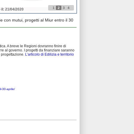
1
2
3
4
 il: 21/04/2020
Pubblicato il: 21/04/2020
 con mutui, progetti al Miur entro il 30
tica. A breve le Regioni dovranno finire di
rre al governo. I progetti da finanziare saranno
la progettazione.
L’articolo di Edilizia e territorio
l-30-aprile/