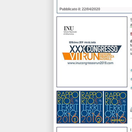
2020
Pubblicato il: 22/04/2020
a
M
r
s
I