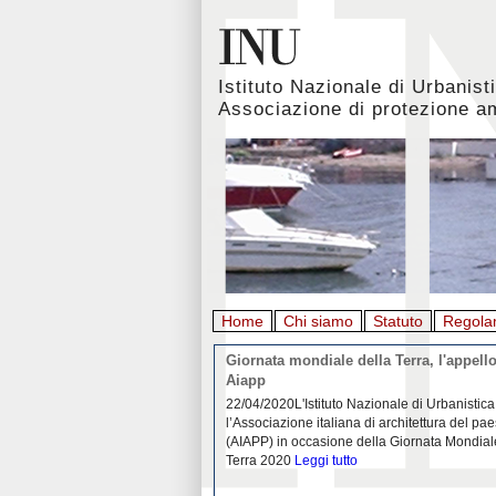
Istituto Nazionale di Urbanist
Associazione di protezione a
Home
Chi siamo
Statuto
Regola
rbanistica italiana al
Giornata mondiale della Terra, l'appello
emergenza. L’INU apre una
Aiapp
tiva: ecco come partecipare
 diffondersi del contagio da
22/04/2020L'Istituto Nazionale di Urbanistica
pieno svolgimento, è ormai
l’Associazione italiana di architettura del pa
eguenze sociali, economiche e
(AIAPP) in occasione della Giornata Mondial
idemia
Leggi tutto
Terra 2020
Leggi tutto