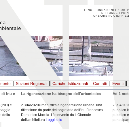
L'INU, FONDATO NEL 1930, 
DIFFONDE I PRIN
URBANISTICA (DPR 111
ica
mbientale
mento
Sezioni Regionali
Cariche Istituzionali
Contatti
Eventi
 di Inu e
La rigenerazione ha bisogno dell'urbanistica
Ad 1 metr
 (INU) e
21/04/2020Urbanistica e rigenerazione urbana: una
23/04/202
esaggio
riflessione da parte del segretario dell'Inu Francesco
pubblico l
e della
Domenico Moccia. L'intervento da il Giornale
pubblico e
dell'architettura
Leggi tutto
partecipar