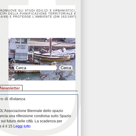
PROMUOVE GLI STUDI EDILIZI E URBANISTICI,
CÌPI DELLA PIANIFICAZIONE TERRITORIALE E
4/49) E PROTEGGE L'AMBIENTE (DM 162/1997)
Newsletter
o di distanza
La crisi dei porti durante la
0L'Associazione Biennale dello spazio
26/04/2020Nei mesi passati abbiam
ancia una riflessione condivisa sullo Spazio
Community "Porti città territori", 
 sul futuro delle città. La scadenza per
collaborazione con Assoporti e A
e è il 15
Leggi tutto
pandemia ci ha
Leggi tutto