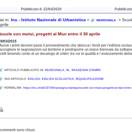
Pubblicato il: 22/04/2020
Pubblicato
Sei in:
Inu - Istituto Nazionale di Urbanistica
>
> Scuole
INUSEGNALA
prile
Scuole con mutui, progetti al Miur entro il 30 aprile
09/03/2015
uove i primi decisivi passi il provvedimento che sblocca i fondi per l’edilizia scolas
accogliere le segnalazioni sul territorio e predisporre un piano triennale da sottopo
celti tenendo conto di un decalogo di criteri, tra cui la qualità e l’avanzamento del
ARTICOLO PUBBLICATO IN:
INUSEGNALA
,
NL
,
RASSEGNA STAMPA
TAG ARTICOLO:
EDILIZIA
,
EDILIZIA SCOLASTICA
,
RIQUALIFICAZIONE
PERMALINK:
https://inu.it/old/19746/rassegna-stampa/scuole-con-mutui-progetti-al-miur-entro-i
Share
 commenti sono chiusi.