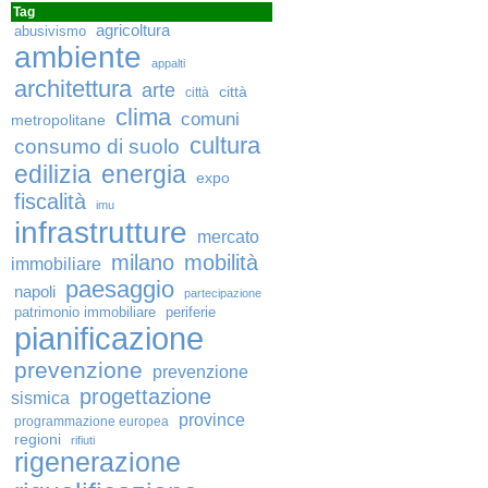
Tag
agricoltura
abusivismo
ambiente
appalti
architettura
arte
città
città
clima
comuni
metropolitane
cultura
consumo di suolo
edilizia
energia
expo
fiscalità
imu
infrastrutture
mercato
milano
mobilità
immobiliare
paesaggio
napoli
partecipazione
patrimonio immobiliare
periferie
pianificazione
prevenzione
prevenzione
progettazione
sismica
province
programmazione europea
regioni
rifiuti
rigenerazione