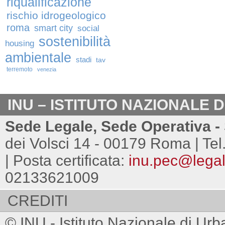
riqualificazione
rischio idrogeologico
roma
smart city
social
sostenibilità
housing
ambientale
stadi
tav
terremoto
venezia
INU – ISTITUTO NAZIONALE 
Sede Legale, Sede Operativa - 
dei Volsci 14 - 00179 Roma | Tel
| Posta certificata:
inu.pec@legalm
02133621009
CREDITI
© INU - Istituto Nazionale di Urb