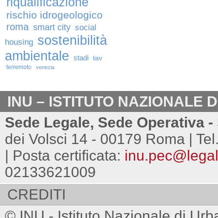
riqualificazione
rischio idrogeologico
roma
smart city
social
sostenibilità
housing
ambientale
stadi
tav
terremoto
venezia
INU – ISTITUTO NAZIONALE 
Sede Legale, Sede Operativa - 
dei Volsci 14 - 00179 Roma | Tel
| Posta certificata:
inu.pec@legalm
02133621009
CREDITI
© INU - Istituto Nazionale di Urb