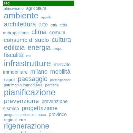
Tag
agricoltura
abusivismo
ambiente
appalti
architettura
arte
città
città
clima
comuni
metropolitane
cultura
consumo di suolo
edilizia
energia
expo
fiscalità
imu
infrastrutture
mercato
milano
mobilità
immobiliare
paesaggio
napoli
partecipazione
patrimonio immobiliare
periferie
pianificazione
prevenzione
prevenzione
progettazione
sismica
province
programmazione europea
regioni
rifiuti
rigenerazione