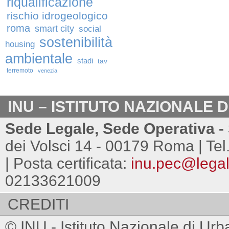
riqualificazione
rischio idrogeologico
roma
smart city
social
sostenibilità
housing
ambientale
stadi
tav
terremoto
venezia
INU – ISTITUTO NAZIONALE 
Sede Legale, Sede Operativa - 
dei Volsci 14 - 00179 Roma | Tel
| Posta certificata:
inu.pec@legalm
02133621009
CREDITI
© INU - Istituto Nazionale di Urb