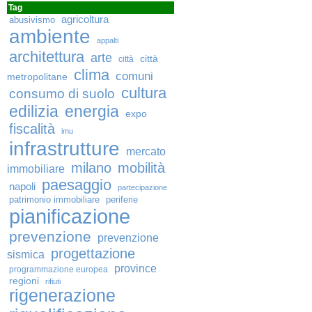
Tag
agricoltura
abusivismo
ambiente
appalti
architettura
arte
città
città
clima
comuni
metropolitane
cultura
consumo di suolo
edilizia
energia
expo
fiscalità
imu
infrastrutture
mercato
milano
mobilità
immobiliare
paesaggio
napoli
partecipazione
patrimonio immobiliare
periferie
pianificazione
prevenzione
prevenzione
progettazione
sismica
province
programmazione europea
regioni
rifiuti
rigenerazione