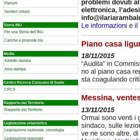
problemi dovuti al
Planum
elettronica, l’ades
Sentieri Urbani
info@ilariarambald
Le informazioni
e
i
Storia INU
Per una Storia dell’INU
Cariche e proposte Inu
Piano casa ligur
Media
18/11/2015
Addetto stampa
“Audita” in Commiss
Area stampa
no al piano casa re
sta coagulando crit
Centro Ricerca Consumo di Suolo
CRCS
Messina, ventes
Rapporto dal Territorio
13/11/2015
Rapporto dal Territorio
Ormai sono venti i 
Legislazione urbanistica
sindaco, sulle lezio
Legislazione nazionale, cronologia
ve ne sono altre, di 
Legislazione regionale