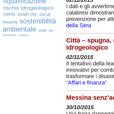
riqualificazione
I dati e gli avvertim
rischio idrogeologico
calabresi dimostran
roma
smart city
social
prevenzione per atte
sostenibilità
housing
della Sera
ambientale
stadi
tav
terremoto
venezia
Città – spugna, c
idrogeologico
02/11/2015
Il tentativo della l
innovativi per combat
trasformare i disastr
“Affari e finanza”
Messina senz’a
30/10/2015
Una frana danneggia