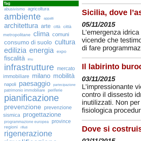
Tag
agricoltura
abusivismo
Sicilia, dove l’a
ambiente
appalti
05/11/2015
architettura
arte
città
città
L’emergenza idrica 
clima
comuni
metropolitane
vicende che testimo
cultura
consumo di suolo
di fare programmaz
edilizia
energia
expo
fiscalità
imu
infrastrutture
Il labirinto bur
mercato
milano
mobilità
immobiliare
03/11/2015
paesaggio
napoli
partecipazione
L’impressionante vic
patrimonio immobiliare
periferie
contro il dissesto 
pianificazione
inutilizzati. Non pe
prevenzione
prevenzione
fisiologica procedu
progettazione
sismica
province
programmazione europea
regioni
Dove si costrui
rifiuti
rigenerazione
02/11/2015