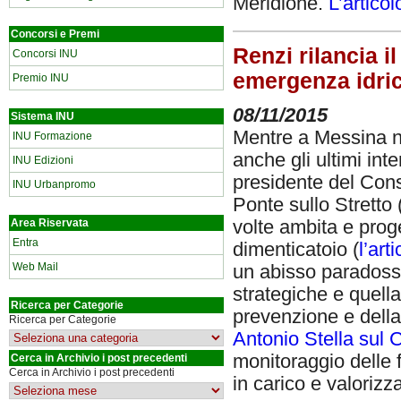
Meridione.
L’articol
Concorsi e Premi
Renzi rilancia i
Concorsi INU
emergenza idri
Premio INU
08/11/2015
Sistema INU
Mentre a Messina no
INU Formazione
anche gli ultimi in
INU Edizioni
presidente del Cons
INU Urbanpromo
Ponte sullo Stretto 
volte ambita e proge
Area Riservata
Entra
dimenticatoio (
l’ar
Web Mail
un abisso paradossa
strategiche e quella
Ricerca per Categorie
prevenzione e della
Ricerca per Categorie
Antonio Stella sul C
monitoraggio delle f
Cerca in Archivio i post precedenti
Cerca in Archivio i post precedenti
in carico e valorizz