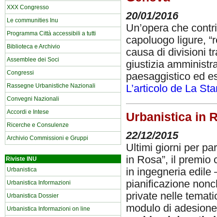
XXX Congresso
20/01/2016
Le communities Inu
Un’opera che contri
Programma Città accessibili a tutti
capoluogo ligure, “r
Biblioteca e Archivio
causa di divisioni tra
Assemblee dei Soci
giustizia amministra
Congressi
paesaggistico ed est
Rassegne Urbanistiche Nazionali
L’articolo de La St
Convegni Nazionali
Accordi e Intese
Urbanistica in R
Ricerche e Consulenze
22/12/2015
Archivio Commissioni e Gruppi
Ultimi giorni per pa
in Rosa”, il premio 
Riviste INU
in ingegneria edile –
Urbanistica
pianificazione nonch
Urbanistica Informazioni
private nelle temati
Urbanistica Dossier
modulo di adesione
Urbanistica Informazioni on line