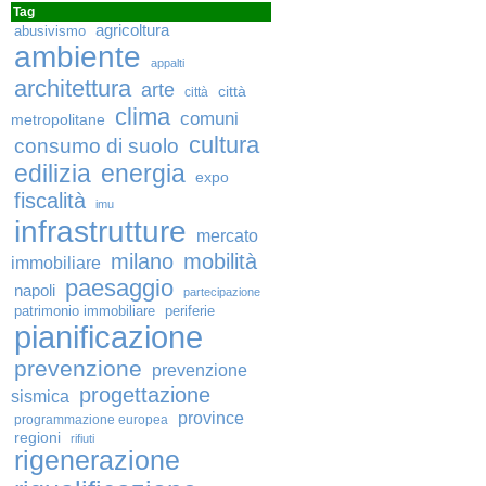
Tag
agricoltura
abusivismo
ambiente
appalti
architettura
arte
città
città
clima
comuni
metropolitane
cultura
consumo di suolo
edilizia
energia
expo
fiscalità
imu
infrastrutture
mercato
milano
mobilità
immobiliare
paesaggio
napoli
partecipazione
patrimonio immobiliare
periferie
pianificazione
prevenzione
prevenzione
progettazione
sismica
province
programmazione europea
regioni
rifiuti
rigenerazione