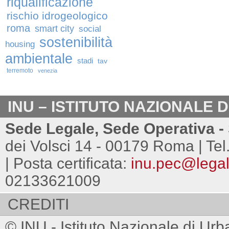
riqualificazione
rischio idrogeologico
roma
smart city
social
sostenibilità
housing
ambientale
stadi
tav
terremoto
venezia
INU – ISTITUTO NAZIONALE 
Sede Legale, Sede Operativa - 
dei Volsci 14 - 00179 Roma | Tel
| Posta certificata:
inu.pec@legalm
02133621009
CREDITI
© INU - Istituto Nazionale di Urb