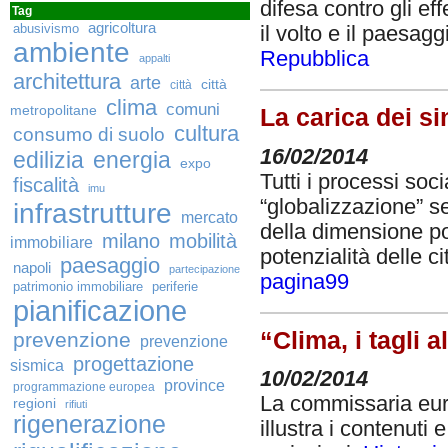
difesa contro gli ef
Tag
agricoltura
abusivismo
il volto e il paesag
ambiente
Repubblica
appalti
architettura
arte
città
città
clima
comuni
metropolitane
La carica dei s
cultura
consumo di suolo
16/02/2014
edilizia
energia
expo
Tutti i processi soc
fiscalità
imu
“globalizzazione” 
infrastrutture
mercato
della dimensione po
milano
mobilità
immobiliare
potenzialità delle ci
paesaggio
napoli
partecipazione
pagina99
patrimonio immobiliare
periferie
pianificazione
“Clima, i tagli 
prevenzione
prevenzione
progettazione
sismica
10/02/2014
province
programmazione europea
La commissaria eur
regioni
rifiuti
rigenerazione
illustra i contenuti 