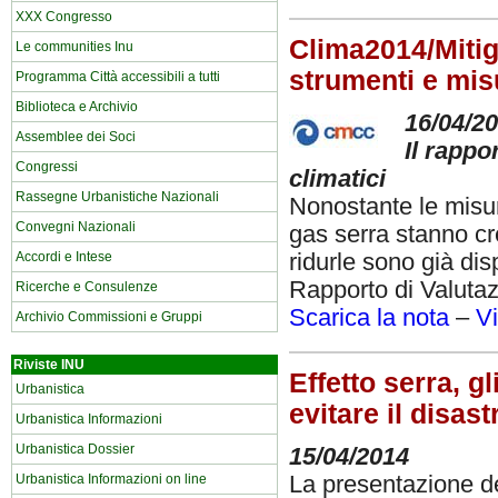
XXX Congresso
Clima2014/Mitig
Le communities Inu
strumenti e misu
Programma Città accessibili a tutti
Biblioteca e Archivio
16/04/2
Assemblee dei Soci
Il rappo
Congressi
climatici
Rassegne Urbanistiche Nazionali
Nonostante le misure
Convegni Nazionali
gas serra stanno cr
ridurle sono già dis
Accordi e Intese
Rapporto di Valutaz
Ricerche e Consulenze
Scarica la nota
–
Vi
Archivio Commissioni e Gruppi
Riviste INU
Effetto serra, g
Urbanistica
evitare il disast
Urbanistica Informazioni
Urbanistica Dossier
15/04/2014
La presentazione de
Urbanistica Informazioni on line