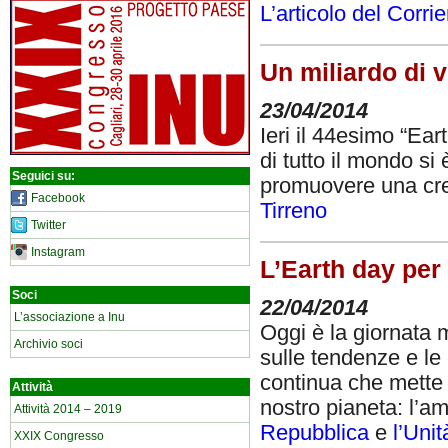
L’articolo del Corri
Un miliardo di v
23/04/2014
Ieri il 44esimo “Ear
di tutto il mondo si
Seguici su:
promuovere una cres
Facebook
Tirreno
Twitter
Instagram
L’Earth day per 
Soci
22/04/2014
L’associazione a Inu
Oggi è la giornata m
Archivio soci
sulle tendenze e l
continua che mette a
Attività
nostro pianeta: l’am
Attività 2014 – 2019
Repubblica
e
l’Unit
XXIX Congresso