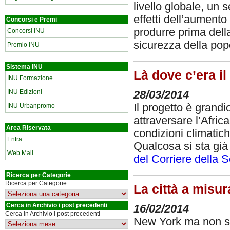
livello globale, un 
effetti dell’aumento
Concorsi e Premi
produrre prima della
Concorsi INU
sicurezza della pop
Premio INU
Sistema INU
Là dove c’era il
INU Formazione
INU Edizioni
28/03/2014
Il progetto è grand
INU Urbanpromo
attraversare l’Afric
Area Riservata
condizioni climatic
Entra
Qualcosa si sta già
Web Mail
del Corriere della S
Ricerca per Categorie
Ricerca per Categorie
La città a misur
Cerca in Archivio i post precedenti
16/02/2014
Cerca in Archivio i post precedenti
New York ma non so