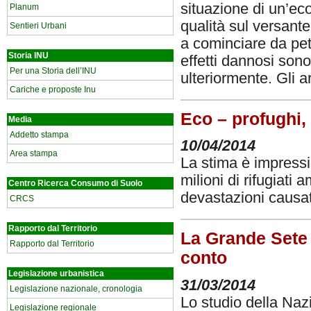
situazione di un’ec
Planum
qualità sul versante
Sentieri Urbani
a cominciare da pet
Storia INU
effetti dannosi sono
Per una Storia dell’INU
ulteriormente. Gli ar
Cariche e proposte Inu
Eco – profughi, 
Media
Addetto stampa
10/04/2014
Area stampa
La stima è impressi
milioni di rifugiati 
Centro Ricerca Consumo di Suolo
devastazioni causat
CRCS
Rapporto dal Territorio
La Grande Sete d
Rapporto dal Territorio
conto
Legislazione urbanistica
31/03/2014
Legislazione nazionale, cronologia
Lo studio della Naz
Legislazione regionale