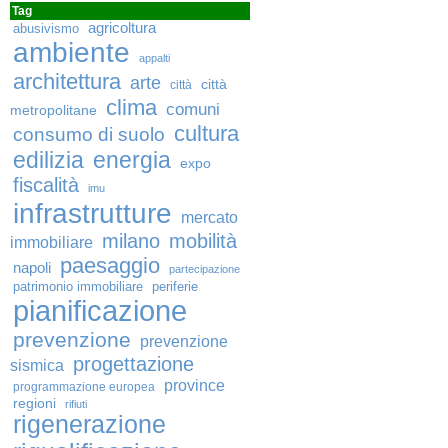
Tag
agricoltura
abusivismo
ambiente
appalti
architettura
arte
città
città
clima
comuni
metropolitane
cultura
consumo di suolo
edilizia
energia
expo
fiscalità
imu
infrastrutture
mercato
milano
mobilità
immobiliare
paesaggio
napoli
partecipazione
patrimonio immobiliare
periferie
pianificazione
prevenzione
prevenzione
progettazione
sismica
province
programmazione europea
regioni
rifiuti
rigenerazione