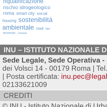
riqualificazione
rischio idrogeologico
roma
smart city
social
sostenibilità
housing
ambientale
stadi
tav
terremoto
venezia
INU – ISTITUTO NAZIONALE 
Sede Legale, Sede Operativa - 
dei Volsci 14 - 00179 Roma | Tel
| Posta certificata:
inu.pec@legalm
02133621009
CREDITI
© INU - Istituto Nazionale di Urb