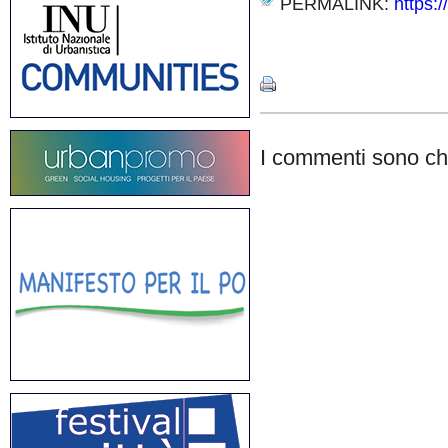
PERMALINK:
https:/
Share
I commenti sono chi