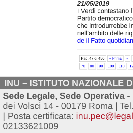
21/05/2019
I Verdi contestano 
Partito democratico 
che introdurrebbe in
nell’ambito delle ri
de il Fatto quotidia
Pag. 47 di 450
« Prima
«
70
80
90
100
110
1
INU – ISTITUTO NAZIONALE 
Sede Legale, Sede Operativa - 
dei Volsci 14 - 00179 Roma | Tel
| Posta certificata:
inu.pec@legalm
02133621009