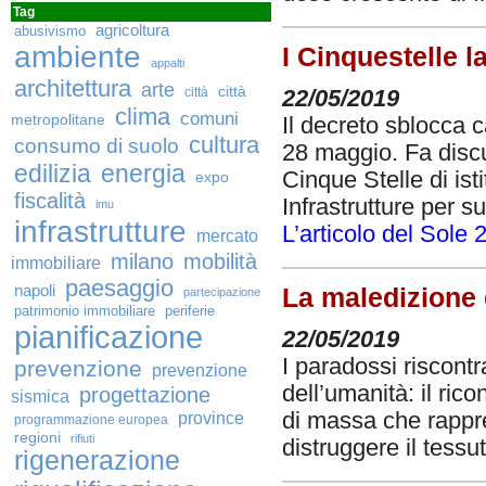
Tag
agricoltura
abusivismo
ambiente
I Cinquestelle l
appalti
architettura
arte
città
città
22/05/2019
clima
comuni
metropolitane
Il decreto sblocca c
cultura
consumo di suolo
28 maggio. Fa discu
edilizia
energia
Cinque Stelle di ist
expo
fiscalità
Infrastrutture per s
imu
infrastrutture
L’articolo del Sole 
mercato
milano
mobilità
immobiliare
paesaggio
napoli
La maledizione 
partecipazione
patrimonio immobiliare
periferie
pianificazione
22/05/2019
I paradossi riscontr
prevenzione
prevenzione
dell’umanità: il ric
progettazione
sismica
province
di massa che rappres
programmazione europea
regioni
rifiuti
distruggere il tessu
rigenerazione