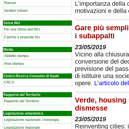
L’importanza della c
Planum
motivazioni e della
Sentieri Urbani
Storia INU
Gare più semplic
Per una Storia dell’INU
i subappalti
Cariche e proposte Inu
23/05/2019
Media
Vicino alla chiusura
Addetto stampa
conversione del dec
Area stampa
previsione del pass
di istituire una soc
Centro Ricerca Consumo di Suolo
opere.
L’articolo d
CRCS
Rapporto dal Territorio
Verde, housing s
Rapporto dal Territorio
dismesse
Legislazione urbanistica
23/05/2019
Legislazione nazionale, cronologia
Reinventing cities:
Legislazione regionale