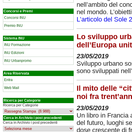
nell’ambito del con
nel mondo. L’obiett
Concorsi e Premi
Concorsi INU
L’articolo del Sole 
Premio INU
Lo sviluppo urba
Sistema INU
dell’Europa uni
INU Formazione
INU Edizioni
23/05/2019
INU Urbanpromo
Sviluppo urbano sost
sono sviluppati nel
Area Riservata
Entra
Il mito delle “ci
Web Mail
noi fra trent’ann
Ricerca per Categorie
Ricerca per Categorie
23/05/2019
Un libro in Francia a
Cerca in Archivio i post precedenti
del futuro, luoghi s
Cerca in Archivio i post precedenti
dose crescente di f