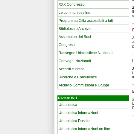
XXX Congresso
I
Le communities Inu
s
Programma Città accessibili a tutti
Biblioteca e Archivio
Assemblee dei Soci
A
Congressi
p
Rassegne Urbanistiche Nazionali
Convegni Nazionali
Accordi e Intese
L
i
Ricerche e Consulenze
Archivio Commissioni e Gruppi
Riviste INU
L
Urbanistica
l
Urbanistica Informazioni
Urbanistica Dossier
Urbanistica Informazioni on line