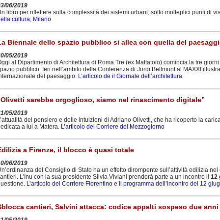
03/06/2019
n libro per riflettere sulla complessità dei sistemi urbani, sotto molteplici punti di vi
ella cultura, Milano
La Biennale dello spazio pubblico si allea con quella del paesagg
30/05/2019
ggi al Dipartimento di Architettura di Roma Tre (ex Mattatoio) comincia la tre giorn
pazio pubblico. Ieri nell’ambito della Conferenza di Jordi Bellmunt al MAXXI illustr
nternazionale del paesaggio.
L’articolo de il Giornale dell’architettura
“Olivetti sarebbe orgoglioso, siamo nel rinascimento digitale”
31/05/2019
’attualità del pensiero e delle intuizioni di Adriano Olivetti, che ha ricoperto la cari
edicata a lui a Matera.
L’articolo del Corriere del Mezzogiorno
Edilizia a Firenze, il blocco è quasi totale
10/06/2019
n’ordinanza del Consiglio di Stato ha un effetto dirompente sull’attività edilizia ne
antieri. L’Inu con la sua presidente Silvia Viviani prenderà parte a un incontro il
12 
uestione.
L’articolo del Corriere Fiorentino
e
il programma dell’incontro del 12 giu
Sblocca cantieri, Salvini attacca: codice appalti sospeso due anni