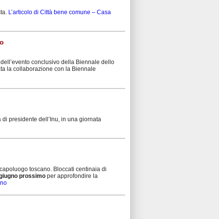
sta.
L’articolo di Città bene comune – Casa
io
i dell’evento conclusivo della Biennale dello
ata la collaborazione con la Biennale
ca di presidente dell’Inu, in una giornata
l capoluogo toscano. Bloccati centinaia di
giugno prossimo
per approfondire la
gno