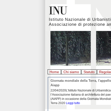
Istituto Nazionale di Urbanist
Associazione di protezione a
Home
Chi siamo
Statuto
Regola
rbanistica italiana al
Giornata mondiale della Terra, l'appello
emergenza. L’INU apre una
Aiapp
tiva: ecco come partecipare
 diffondersi del contagio da
22/04/2020L'Istituto Nazionale di Urbanistica
pieno svolgimento, è ormai
l’Associazione italiana di architettura del pa
eguenze sociali, economiche e
(AIAPP) in occasione della Giornata Mondial
idemia
Leggi tutto
Terra 2020
Leggi tutto