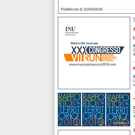
2020
Pubblicato il: 22/04/2020
C
d
L
s
D
a