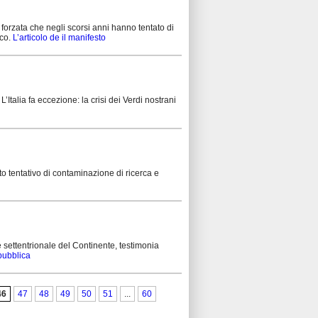
 forzata che negli scorsi anni hanno tentato di
ico.
L’articolo de il manifesto
L’Italia fa eccezione: la crisi dei Verdi nostrani
to tentativo di contaminazione di ricerca e
 settentrionale del Continente, testimonia
epubblica
46
47
48
49
50
51
...
60