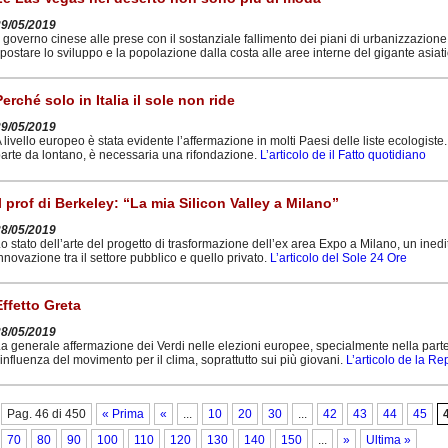
29/05/2019
l governo cinese alle prese con il sostanziale fallimento dei piani di urbanizzazione
postare lo sviluppo e la popolazione dalla costa alle aree interne del gigante asiat
Perché solo in Italia il sole non ride
29/05/2019
 livello europeo è stata evidente l’affermazione in molti Paesi delle liste ecologiste. 
arte da lontano, è necessaria una rifondazione.
L’articolo de il Fatto quotidiano
Il prof di Berkeley: “La mia Silicon Valley a Milano”
28/05/2019
o stato dell’arte del progetto di trasformazione dell’ex area Expo a Milano, un inedi
nnovazione tra il settore pubblico e quello privato.
L’articolo del Sole 24 Ore
Effetto Greta
28/05/2019
a generale affermazione dei Verdi nelle elezioni europee, specialmente nella parte
’influenza del movimento per il clima, soprattutto sui più giovani.
L’articolo de la R
Pag. 46 di 450
« Prima
«
...
10
20
30
...
42
43
44
45
70
80
90
100
110
120
130
140
150
...
»
Ultima »