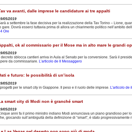
Tav va avanti, dalle imprese le candidature ai tre appalti
29/05/2019
arà a settembre la fase decisiva per la realizzazione della Tav Torino – Lione, qua
e gare. Dovrà esserci tuttavia prima di allora un chiarimento politico nell’ambito d
24 Ore
Appalti, ok al commissario per il Mose ma in alto mare le grandi o
29/05/2019
l decreto sblocca cantieri arriva in Aula al Senato per la conversione. Sarà il presid
pere da commissariare.
L’articolo de Il Messaggero
Dati e futuro: le possibilità di un’isola
29/05/2019
 progetti per le smart city in Giappone. Il peso e il ruolo delle imprese.
L’articolo de 
La smart city di Modi non è granché smart
29/05/2019
inque anni fa il primo ministro indiano Modi annunciava un piano grandioso per lo sv
he, giocando sull’ambiguità della definizione di “smart”, è stato progressivamente
Le Las Vegas nel deserto non sono più di moda