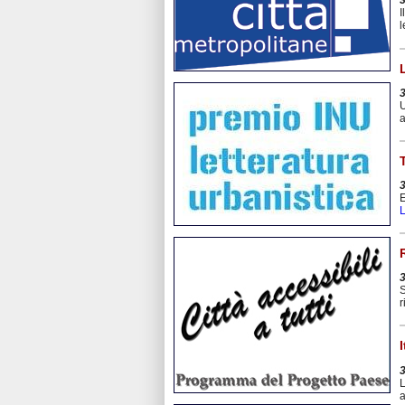
I
l
U
a
E
L
S
r
L
a