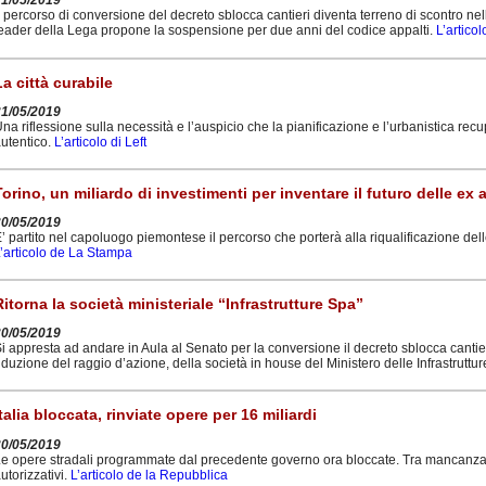
31/05/2019
l percorso di conversione del decreto sblocca cantieri diventa terreno di scontro ne
eader della Lega propone la sospensione per due anni del codice appalti.
L’artico
La città curabile
31/05/2019
na riflessione sulla necessità e l’auspicio che la pianificazione e l’urbanistica 
utentico.
L’articolo di Left
Torino, un miliardo di investimenti per inventare il futuro delle ex a
30/05/2019
’ partito nel capoluogo piemontese il percorso che porterà alla riqualificazione delle
’articolo de La Stampa
Ritorna la società ministeriale “Infrastrutture Spa”
30/05/2019
i appresta ad andare in Aula al Senato per la conversione il decreto sblocca cantie
iduzione del raggio d’azione, della società in house del Ministero delle Infrastruttur
Italia bloccata, rinviate opere per 16 miliardi
30/05/2019
e opere stradali programmate dal precedente governo ora bloccate. Tra mancanza di
utorizzativi.
L’articolo de la Repubblica