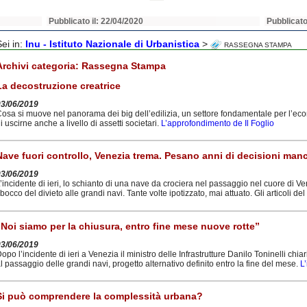
Pubblicato il: 22/04/2020
Pubblicato
Sei in:
Inu - Istituto Nazionale di Urbanistica
>
RASSEGNA STAMPA
Archivi categoria:
Rassegna Stampa
La decostruzione creatrice
03/06/2019
osa si muove nel panorama dei big dell’edilizia, un settore fondamentale per l’eco
i uscirne anche a livello di assetti societari.
L’approfondimento de Il Foglio
Nave fuori controllo, Venezia trema. Pesano anni di decisioni man
03/06/2019
’incidente di ieri, lo schianto di una nave da crociera nel passaggio nel cuore di Vene
bocco del divieto alle grandi navi. Tante volte ipotizzato, mai attuato. Gli articoli del
“Noi siamo per la chiusura, entro fine mese nuove rotte”
03/06/2019
opo l’incidente di ieri a Venezia il ministro delle Infrastrutture Danilo Toninelli chi
l passaggio delle grandi navi, progetto alternativo definito entro la fine del mese.
L
Si può comprendere la complessità urbana?