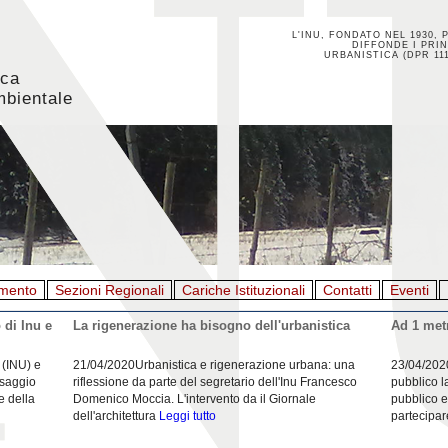
L'INU, FONDATO NEL 1930, 
DIFFONDE I PRIN
URBANISTICA (DPR 111
ica
mbientale
mento
Sezioni Regionali
Cariche Istituzionali
Contatti
Eventi
 di Inu e
La rigenerazione ha bisogno dell'urbanistica
Ad 1 metr
 (INU) e
21/04/2020Urbanistica e rigenerazione urbana: una
23/04/202
esaggio
riflessione da parte del segretario dell'Inu Francesco
pubblico l
e della
Domenico Moccia. L'intervento da il Giornale
pubblico e
dell'architettura
Leggi tutto
partecipar