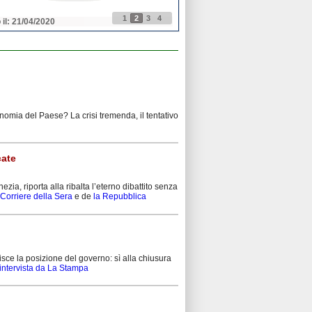
1
2
3
4
 il: 21/04/2020
Pubblicato il: 21/04/2020
nomia del Paese? La crisi tremenda, il tentativo
cate
zia, riporta alla ribalta l’eterno dibattito senza
Corriere della Sera
e de
la Repubblica
arisce la posizione del governo: sì alla chiusura
’intervista da La Stampa