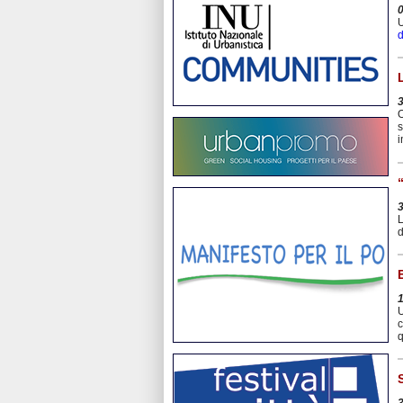
U
d
O
s
i
L
d
U
c
q