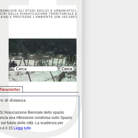
PROMUOVE GLI STUDI EDILIZI E URBANISTICI,
CÌPI DELLA PIANIFICAZIONE TERRITORIALE E
4/49) E PROTEGGE L'AMBIENTE (DM 162/1997)
Newsletter
o di distanza
La crisi dei porti durante la
0L'Associazione Biennale dello spazio
26/04/2020Nei mesi passati abbiam
ancia una riflessione condivisa sullo Spazio
Community "Porti città territori", 
 sul futuro delle città. La scadenza per
collaborazione con Assoporti e A
e è il 15
Leggi tutto
pandemia ci ha
Leggi tutto