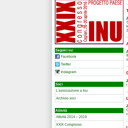
S
l
Seguici su:
I
Facebook
o
Twitter
Instagram
Soci
I
L’associazione a Inu
Archivio soci
C
Attività
c
Attività 2014 – 2019
XXIX Congresso