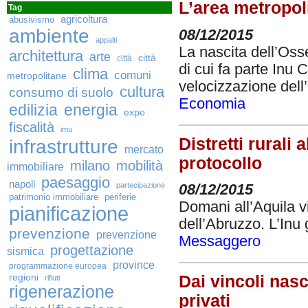
L’area metropol
Tag
agricoltura
abusivismo
ambiente
08/12/2015
appalti
La nascita dell’Osse
architettura
arte
città
città
di cui fa parte Inu
clima
comuni
metropolitane
velocizzazione dell
cultura
consumo di suolo
Economia
edilizia
energia
expo
fiscalità
imu
Distretti rurali
infrastrutture
mercato
protocollo
milano
mobilità
immobiliare
paesaggio
napoli
partecipazione
08/12/2015
patrimonio immobiliare
periferie
Domani all’Aquila via
pianificazione
dell’Abruzzo. L’Inu 
prevenzione
prevenzione
Messaggero
progettazione
sismica
province
programmazione europea
regioni
Dai vincoli nasco
rifiuti
rigenerazione
privati