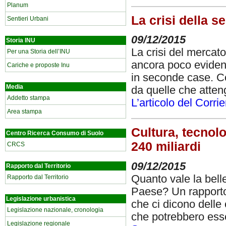
Planum
La crisi della 
Sentieri Urbani
09/12/2015
Storia INU
La crisi del mercat
Per una Storia dell’INU
ancora poco evident
Cariche e proposte Inu
in seconde case. C
Media
da quelle che atteng
Addetto stampa
L’articolo del Corri
Area stampa
Cultura, tecnolo
Centro Ricerca Consumo di Suolo
240 miliardi
CRCS
09/12/2015
Rapporto dal Territorio
Quanto vale la bell
Rapporto dal Territorio
Paese? Un rapporto p
Legislazione urbanistica
che ci dicono delle
Legislazione nazionale, cronologia
che potrebbero esser
Legislazione regionale