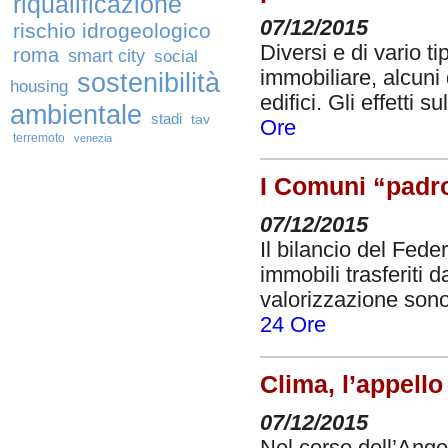
riqualificazione
07/12/2015
rischio idrogeologico
Diversi e di vario t
roma
smart city
social
immobiliare, alcuni d
sostenibilità
housing
edifici. Gli effetti 
ambientale
stadi
tav
Ore
terremoto
venezia
I Comuni “padr
07/12/2015
Il bilancio del Fede
immobili trasferiti d
valorizzazione sono
24 Ore
Clima, l’appello
07/12/2015
Nel corso dell’Ang