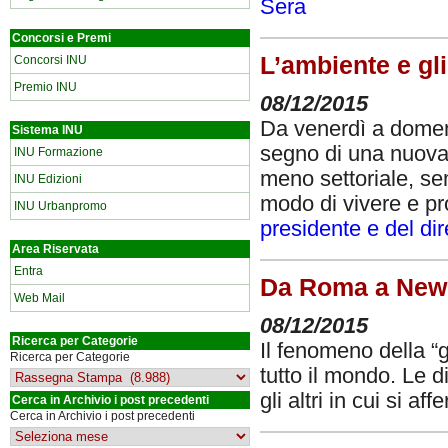
Sera
Concorsi e Premi
L’ambiente e gli
Concorsi INU
Premio INU
08/12/2015
Da venerdì a domen
Sistema INU
segno di una nuova
INU Formazione
meno settoriale, se
INU Edizioni
modo di vivere e pro
INU Urbanpromo
presidente e del di
Area Riservata
Entra
Da Roma a New Y
Web Mail
08/12/2015
Ricerca per Categorie
Il fenomeno della “
Ricerca per Categorie
tutto il mondo. Le d
gli altri in cui si 
Cerca in Archivio i post precedenti
Cerca in Archivio i post precedenti