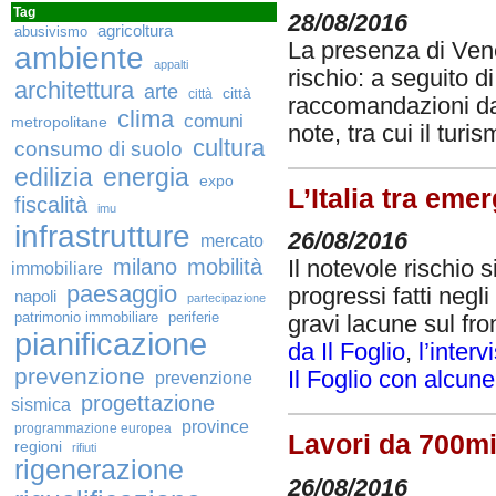
Tag
28/08/2016
agricoltura
abusivismo
La presenza di Vene
ambiente
appalti
rischio: a seguito d
architettura
arte
città
città
raccomandazioni da
clima
comuni
metropolitane
note, tra cui il tur
cultura
consumo di suolo
edilizia
energia
expo
L’Italia tra em
fiscalità
imu
infrastrutture
26/08/2016
mercato
milano
mobilità
Il notevole rischio 
immobiliare
paesaggio
progressi fatti negl
napoli
partecipazione
patrimonio immobiliare
periferie
gravi lacune sul fr
pianificazione
da Il Foglio
,
l’inter
prevenzione
Il Foglio con alcun
prevenzione
progettazione
sismica
province
programmazione europea
Lavori da 700mi
regioni
rifiuti
rigenerazione
26/08/2016