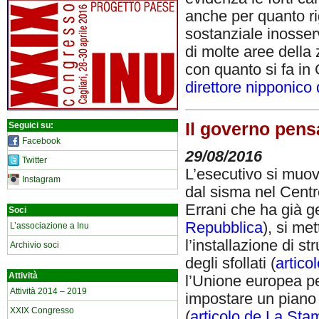
anche per quanto rig
sostanziale inosse
di molte aree della 
con quanto si fa i
direttore nipponico d
Il governo pens
Seguici su:
Facebook
29/08/2016
Twitter
L’esecutivo si muove
Instagram
dal sisma nel Centr
Errani che ha già ge
Soci
Repubblica
), si me
L’associazione a Inu
l’installazione di str
Archivio soci
degli sfollati (
artico
Attività
l’Unione europea pe
Attività 2014 – 2019
impostare un piano
XXIX Congresso
(
articolo de La Sta