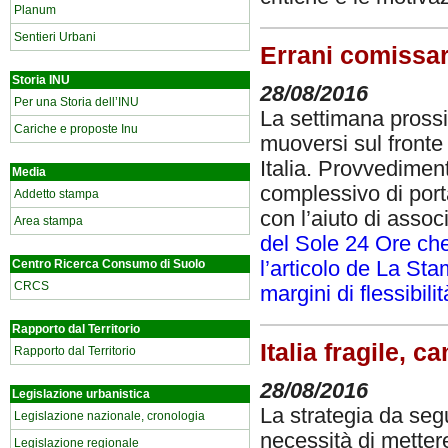
Planum
Sentieri Urbani
Errani comissar
Storia INU
28/08/2016
Per una Storia dell’INU
La settimana prossi
Cariche e proposte Inu
muoversi sul fronte 
Italia. Provvedimen
Media
complessivo di port
Addetto stampa
con l’aiuto di assoc
Area stampa
del Sole 24 Ore che 
l’articolo de La St
Centro Ricerca Consumo di Suolo
CRCS
margini di flessibil
Rapporto dal Territorio
Italia fragile, ca
Rapporto dal Territorio
28/08/2016
Legislazione urbanistica
La strategia da segu
Legislazione nazionale, cronologia
necessità di metter
Legislazione regionale