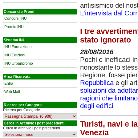
antisismico del nost
Concorsi e Premi
L’intervista dal Cor
Concorsi INU
Premio INU
I tre avvertimen
stato ignorato
Sistema INU
INU Formazione
28/08/2016
INU Edizioni
Pochi e inefficaci i
INU Urbanpromo
nonostante lo stess
Regione, fosse pie
Area Riservata
Repubblica
e gli ar
Entra
soluzioni da adottar
Web Mail
ragioni che limitano
degli edifici
Ricerca per Categorie
Ricerca per Categorie
Turisti, navi e 
Cerca in Archivio i post precedenti
Cerca in Archivio i post precedenti
Venezia