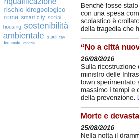
riqualificazione
Benché fosse stato
rischio idrogeologico
con una spesa compl
roma
smart city
social
scolastico è crolla
sostenibilità
housing
della tragedia che h
ambientale
stadi
tav
terremoto
venezia
“No a città nuo
26/08/2016
Sulla ricostruzione e
ministro delle Infr
town sperimentato al
massimo i tempi e c
della prevenzione.
Morte e devasta
25/08/2016
Nella notta il dramm